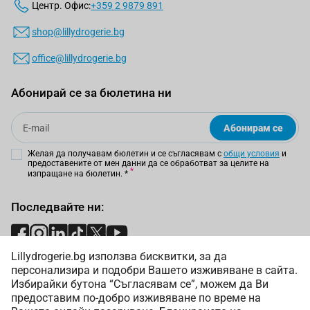
Центр. Офис:
+359 2 9879 891
shop@lillydrogerie.bg
office@lillydrogerie.bg
Абонирай се за бюлетина ни
Email
Абонирам се
Желая да получавам бюлетин и се съгласявам с
общи условия
и
предоставените от мен данни да се обработват за целите на
изпращане на бюлетин.
*
Последвайте ни:
Lillydrogerie.bg използва бисквитки, за да
Начини на плащане:
персонализира и подобри Вашето изживяване в сайта.
Избирайки бутона “Съгласявам се”, можем да Ви
предоставим по-добро изживяване по време на