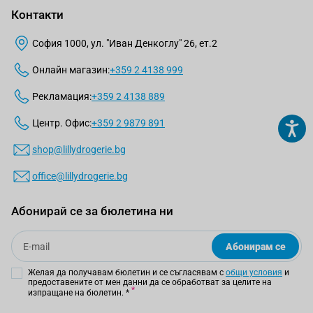
Контакти
София 1000, ул. "Иван Денкоглу" 26, ет.2
Онлайн магазин:
+359 2 4138 999
Рекламация:
+359 2 4138 889
Центр. Офис:
+359 2 9879 891
shop@lillydrogerie.bg
office@lillydrogerie.bg
Абонирай се за бюлетина ни
Email
Абонирам се
Желая да получавам бюлетин и се съгласявам с
общи условия
и
предоставените от мен данни да се обработват за целите на
изпращане на бюлетин.
*