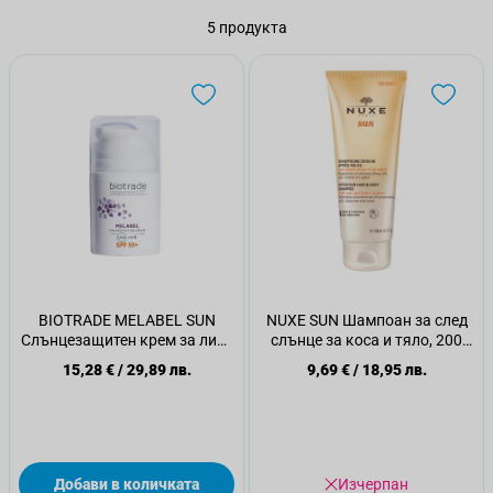
5
продукта
BIOTRADE MELABEL SUN
NUXE SUN Шампоан за след
Слънцезащитен крем за лице
слънце за коса и тяло, 200
SPF 50+, 50 мл.
мл.
15,28 €
/
29,89 лв.
9,69 €
/
18,95 лв.
Добави в количката
Изчерпан