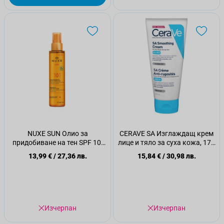
NUXE SUN Олио за
CERAVE SA Изглаждащ крем
придобиване на тен SPF 10,
лице и тяло за суха кожа, 177
150мл
мл.
13,99 €
/
27,36 лв.
15,84 €
/
30,98 лв.
Изчерпан
Изчерпан