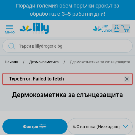
Прескачане към съдържанието
Поради големия обем поръчки срокът за
обработка е 3–5 работни дни!
Lilly
Junior
Меню
Начало
/
Дермокозметика
/
Дермокозметика за слънцезащита
TypeError: Failed to fetch
Дермокозметика за слънцезащита
Филтри