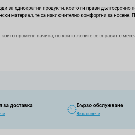
ди за еднократни продукти, което ги прави дългосрочно п
нски материал, те са изключително комфортни за носене. 
който променя начина, по който жените се справят с месе
шка?
лежда сложно в началото, но след няколко опита става все
о поставяне и използване:
. Това гарантира, че е напълно чиста и безопасна за изпо
я за доставка
Бързо обслужване
ече
Виж повече
ловина и след това отново на половина, за да получите ж
ще създаде вакуум, който предотвратява течове.