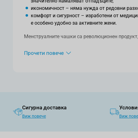
значително намаляват отпадъците;
икономичност – няма нужда от редовни разхо
комфорт и сигурност – изработени от медици
е особено удобно за активните жени.
Менструалните чашки са революционен продукт, 
Как да използвате менструална ча
Прочети повече
Използването на менструална чашка може да изг
потребителите. Следвайте тези стъпки за успешн
1. Стерилизация
Преди първата употреба, стерилизирайте чашката
Сигурна доставка
Услови
2. Поставяне
Виж повече
Виж пов
Измийте добре ръцете си. Сгънете чашката на по
като я насочвате към гърба. Тя ще се отвори и 