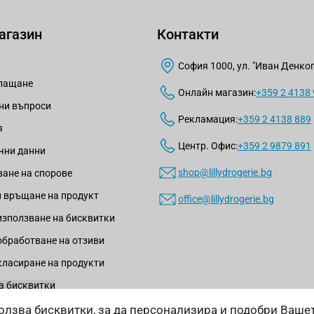
агазин
Контакти
 да нарушите вакуума, и я изтеглете внимателно. Изпразнет
София 1000, ул. "Иван Денкогл
плащане
Онлайн магазин:
+359 2 4138
ни въпроси
Рекламация:
+359 2 4138 889
я
тново и я съхранявайте в специална торбичка до следващи
Центр. Офис:
+359 2 9879 891
чни данни
а от менструални чашки на изгодни цени, които отговарят
shop@lillydrogerie.bg
ане на спорове
екологичен и хигиеничен менструален цикъл още днес с из
 връщане на продукт
office@lillydrogerie.bg
използване на бисквитки
обработване на отзиви
класиране на продукти
а бисквитки
зползва бисквитки, за да персонализира и подобри Ваш