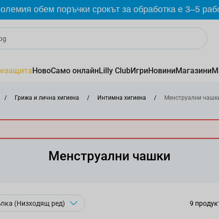
олемия обем поръчки срокът за обработка е 3–5 раб
езащита
Ново
Само онлайн
Lilly Club
Игри
Новини
Магазини
М
/
Грижа и лична хигиена
/
Интимна хигиена
/
Менструални чашки
Менструални чашки
9
продук