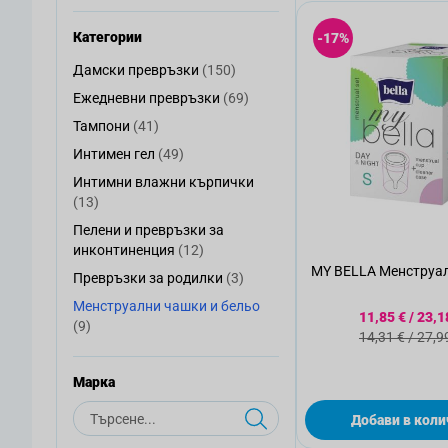
Категории
-17%
артикули
Дамски превръзки
(150)
Дамски превръзки
артикули
Ежедневни превръзки
(69)
Ежедневни превръзки
артикули
Тампони
(41)
Тампони
артикули
Интимен гел
(49)
Интимен гел
Интимни влажни кърпички
Интимни влажни кърпички
артикули
(13)
Пелени и превръзки за
Пелени и превръзки за инконтиненция
артикули
инконтиненция
(12)
MY BELLA Менструал
артикули
Превръзки за родилки
(3)
Превръзки за родилки
Менструални чашки и бельо
Специална
11,85 €
/
23,1
Менструални чашки и бельо
артикули
(9)
Стандартна
14,31 €
/
27,9
Mарка
Търсене
Добави в коли