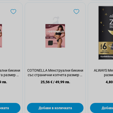
ални бикини
COTONELLA Менструални бикини
ALWAYS Ме
та размер M,
със странични копчета размер L,
разме
1 бр.
9 лв.
25,56 €
/
49,99 лв.
4,80
чката
Добави в количката
Добави