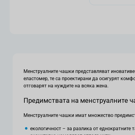
Менструалните чашки представляват иновативен
еластомер, те са проектирани да осигурят комфо
отговарят на нуждите на всяка жена.
Предимствата на менструалните 
Менструалните чашки имат множество предимства
екологичност – за разлика от еднократните т