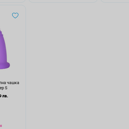
лна чашка
ер S
9 лв.
н