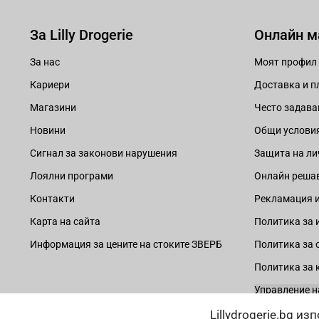
3. Изваждане
За Lilly Drogerie
Онлайн м
За да я извадите, натиснете леко основата ѝ, за
За нас
Моят профил
поставете отново.
Кариери
Доставка и 
4. Поддръжка
Магазини
Често задава
Новини
Общи услови
След края на месечния цикъл, стерилизирайте о
Сигнал за законови нарушения
Защита на ли
В нашия онлайн магазин ще намерите широка гам
Лоялни програми
Онлайн решав
безопасност. Направете първата стъпка към по-
Контакти
Рекламация и
Карта на сайта
Политика за 
Информация за цените на стоките ЗВЕРБ
Политика за 
Политика за 
Управление н
Lillydrogerie.bg и