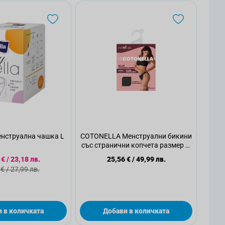
нструална чашка L
COTONELLA Менструални бикини
със странични копчета размер S,
1 бр.
иална цена
 €
/
23,18 лв.
25,56 €
/
49,99 лв.
дартна цена
 €
/
27,99 лв.
 в количката
Добави в количката