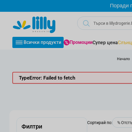
Прескачане към съдържанието
Поради г
Всички продукти
Промоции
Супер цена
Слънц
Начало
TypeError: Failed to fetch
Сортирай по:
Филтри