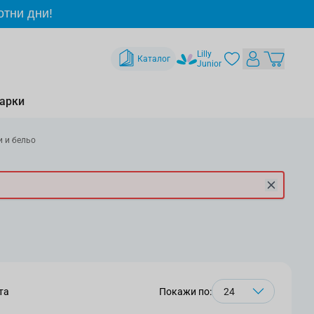
отни дни!
Lilly
Каталог
Junior
арки
 и бельо
та
Покажи по: