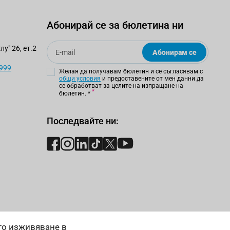
Абонирай се за бюлетина ни
е съдържанието в тоалетната, измийте я и я
Email
у" 26, ет.2
Абонирам се
 999
Желая да получавам бюлетин и се съгласявам с
общи условия
и предоставените от мен данни да
се обработват за целите на изпращане на
бюлетин.
*
я месец.
Последвайте ни:
 на най-високите стандарти за качество и
бор от Лили Дрогерие!
ето изживяване в