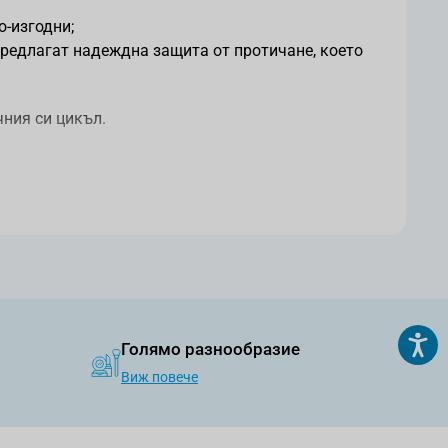
о-изгодни;
Предлагат надеждна защита от протичане, което
чния си цикъл.
 по-лесно и естествено, според мненията на
лзване.
Голямо разнообразие
Виж повече
еланата форма. Поставете я във влагалището,