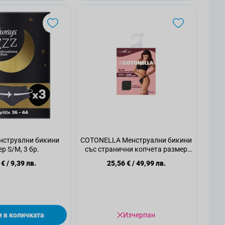
нструални бикини
COTONELLA Менструални бикини
р S/M, 3 бр.
със странични копчета размер
XL, 1 бр.
 €
/
9,39 лв.
25,56 €
/
49,99 лв.
 в количката
Изчерпан