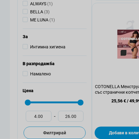
артикул
ALWAYS
(1)
артикули
BELLA
(3)
артикул
ME LUNA
(1)
За
Интимна хигиена
В разпродажба
Намалено
COTONELLA Менстру
Цена
със странични копче
1 бр.
25,56 €
/
49,9
-
Филтрирай
Добави в коли