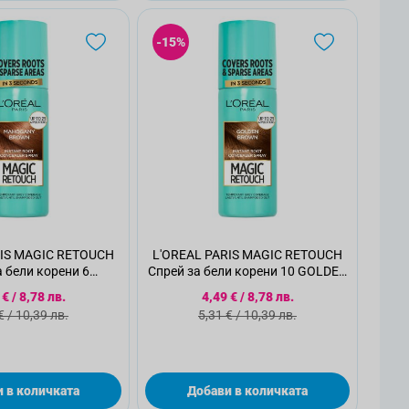
-15%
RIS MAGIC RETOUCH
L'OREAL PARIS MAGIC RETOUCH
а бели корени 6
Спрей за бели корени 10 GOLDEN
GANY BROWN
BROWN
циална цена
Специална цена
 €
/
8,78 лв.
4,49 €
/
8,78 лв.
ндартна цена
Стандартна цена
€
/
10,39 лв.
5,31 €
/
10,39 лв.
 в количката
Добави в количката