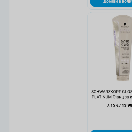
Добави в коли
SCHWARZKOPF GLOS
PLATINUM Гланц за к
7,15 €
/
13,98