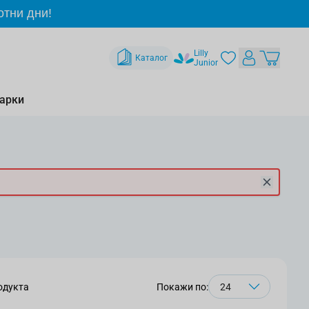
отни дни!
Lilly
Каталог
Junior
арки
одукта
Покажи по: