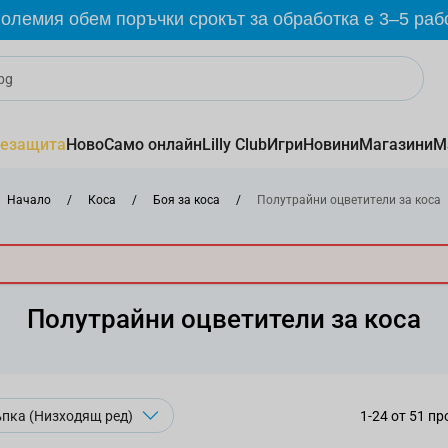
олемия обем поръчки срокът за обработка е 3–5 раб
езащита
Ново
Само онлайн
Lilly Club
Игри
Новини
Магазини
М
Начало
/
Коса
/
Боя за коса
/
Полутрайни оцветители за коса
Полутрайни оцветители за коса
1
-
24
от
51
пр