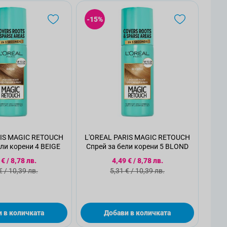
-15%
RIS MAGIC RETOUCH
L'OREAL PARIS MAGIC RETOUCH
ели корени 4 BEIGE
Спрей за бели корени 5 BLOND
циална цена
Специална цена
 €
/
8,78 лв.
4,49 €
/
8,78 лв.
ндартна цена
Стандартна цена
€
/
10,39 лв.
5,31 €
/
10,39 лв.
 в количката
Добави в количката