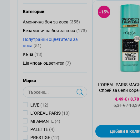
Категории
-15%
артикули
Амонячна боя за коса
(355)
Амонячна боя за коса
артикули
Безамонячна боя за коса
(173)
Безамонячна боя за коса
Полутрайни оцветители за
Полутрайни оцветители за коса
артикули
коса
(51)
артикули
Къна
(13)
Къна
артикули
Шампоан оцветител
(7)
Шампоан оцветител
Mарка
L'OREAL PARIS MAG
Търсене
Спрей за бели коре
Специалн
4,49 €
/
8,78
Стандартн
артикули
LIVE
(12)
5,31 €
/
10,39
артикули
L`OREAL PARIS
(10)
артикули
MI AMANTE
(4)
артикули
PALETTE
(4)
Добави в коли
артикули
PRESTIGE
(12)