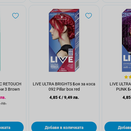
IC RETOUCH
LIVE ULTRA BRIGHTS Боя за коса
LIVE ULTR
ни 3 Brown
092 Pillar box red
PUNK Бо
а цена
 лв.
4,85 €
/
9,49 лв.
4,85
а цена
 лв.
чката
Добави в количката
Добави