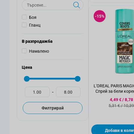
Търсене
-15%
Боя
Гланц
В разпродажба
Намалено
Цена
L'OREAL PARIS MAG
Спрей за бели коре
-
Специалн
4,49 €
/
8,78
Стандартн
5,31 €
/
10,39
Филтрирай
Добави в коли