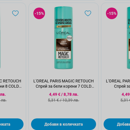
-15%
-15%
IC RETOUCH
L'OREAL PARIS MAGIC RETOUCH
L'OREAL PA
ени 8 COLD
Спрей за бели корени 7 COLD
Спрей з
WN
BROWN
MAHO
а цена
Специална цена
Спе
 лв.
4,49 €
/
8,78 лв.
4,49
а цена
Стандартна цена
Ста
 лв.
5,31 €
/
10,39 лв.
5,31 
чката
Добави в количката
Добави