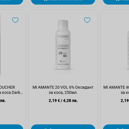
TOUCHER
MI AMANTE 20 VOL 6% Оксидант
MI AMANTE 4
 коса Dark
за коса, 250мл.
за к
мл.
 лв.
2,19 €
/
4,28 лв.
2,19