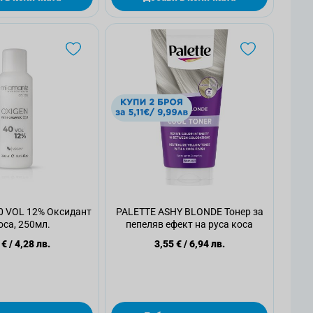
0 VOL 12% Оксидант
PALETTE ASHY BLONDE Тонер за
оса, 250мл.
пепеляв ефект на руса коса
 €
/
4,28 лв.
3,55 €
/
6,94 лв.