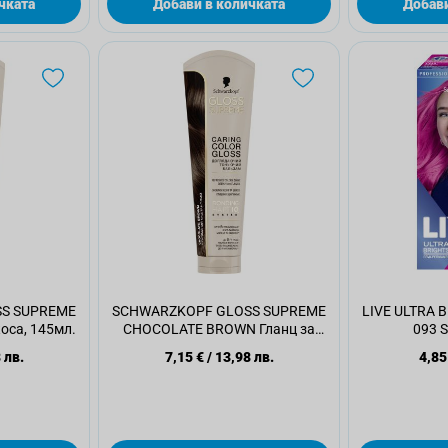
чката
Добави в количката
Добави
S SUPREME
SCHWARZKOPF GLOSS SUPREME
LIVE ULTRA B
оса, 145мл.
CHOCOLATE BROWN Гланц за
093 S
коса, 145мл.
 лв.
7,15 €
/
13,98 лв.
4,85