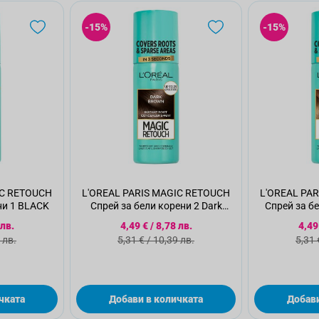
-15%
-15%
IC RETOUCH
L'OREAL PARIS MAGIC RETOUCH
L'OREAL PA
ни 1 BLACK
Спрей за бели корени 2 Dark
Спрей за б
brown
а цена
Специална цена
Спе
 лв.
4,49 €
/
8,78 лв.
4,49
а цена
Стандартна цена
Ста
 лв.
5,31 €
/
10,39 лв.
5,31 
чката
Добави в количката
Добави