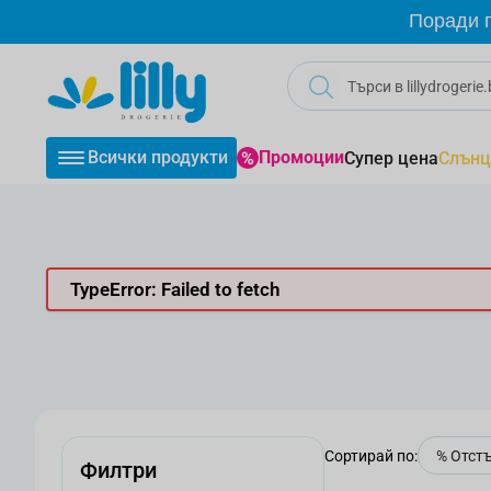
Прескачане към съдържанието
Поради г
Всички продукти
Промоции
Супер цена
Слънц
TypeError: Failed to fetch
Сортирай по:
Филтри