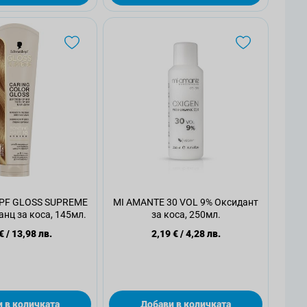
F GLOSS SUPREME
MI AMANTE 30 VOL 9% Оксидант
нц за коса, 145мл.
за коса, 250мл.
€
/
13,98 лв.
2,19 €
/
4,28 лв.
 в количката
Добави в количката