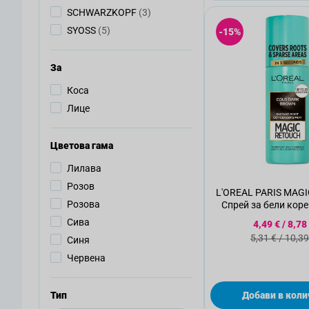
артикули
SCHWARZKOPF
(3)
артикули
SYOSS
(5)
-15%
За
Коса
Лице
Цветова гама
Лилава
Розов
L'OREAL PARIS MAG
Розова
Спрей за бели кор
DARK BRO
Специалн
Сива
4,49 €
/
8,78
Стандартн
5,31 €
/
10,39
Синя
Червена
Тип
Добави в коли