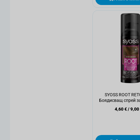
SYOSS ROOT RE
Боядисващ спрей за
brown, 120 
4,60 €
/
9,00