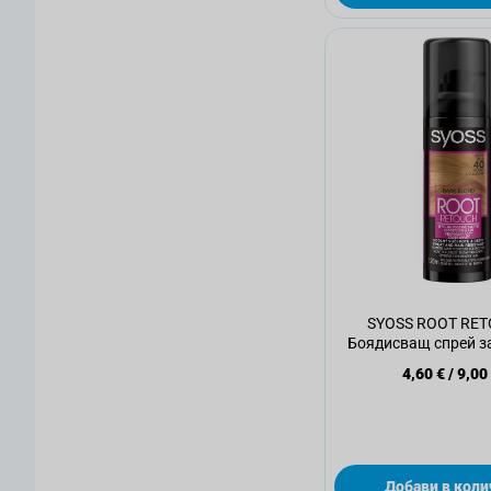
SYOSS ROOT RE
Боядисващ спрей за
blonde, 120 
4,60 €
/
9,00
Добави в коли