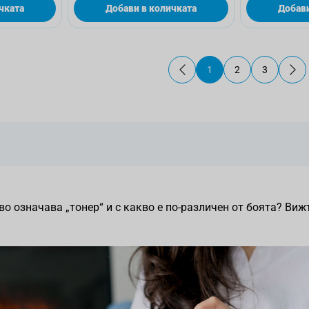
чката
Добави в количката
Добави
1
2
3
В момента четете стр
Страница
Страница
о означава „тонер“ и с какво е по-различен от боята? Вижт