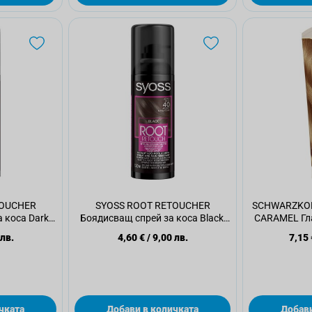
TOUCHER
SYOSS ROOT RETOUCHER
SCHWARZKOP
 коса Dark
Боядисващ спрей за коса Black,
CARAMEL Гла
мл.
120 мл.
 лв.
4,60 €
/
9,00 лв.
7,15 
чката
Добави в количката
Добави