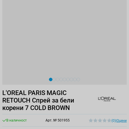
View larger image
View larger image
View larger image
View larger image
View larger image
View larger image
View larger image
View larger image
View larger image
L'OREAL PARIS MAGIC
RETOUCH Спрей за бели
корени 7 COLD BROWN
В наличност
Арт. №
501955
(0)
|
Оцени