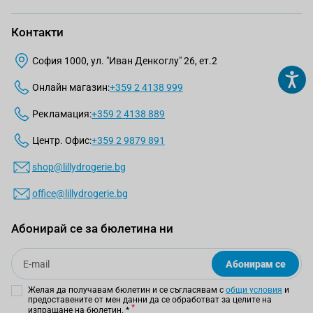
Контакти
София 1000, ул. "Иван Денкоглу" 26, ет.2
Онлайн магазин:
+359 2 4138 999
Рекламация:
+359 2 4138 889
Центр. Офис:
+359 2 9879 891
shop@lillydrogerie.bg
office@lillydrogerie.bg
Абонирай се за бюлетина ни
Email
Абонирам се
Желая да получавам бюлетин и се съгласявам с
общи условия
и
предоставените от мен данни да се обработват за целите на
изпращане на бюлетин.
*