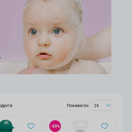
одукта
Покажи по:
-33%