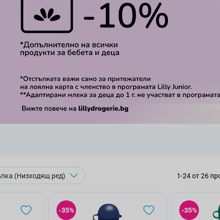
1
-
24
от
26
пр
-35%
-35%