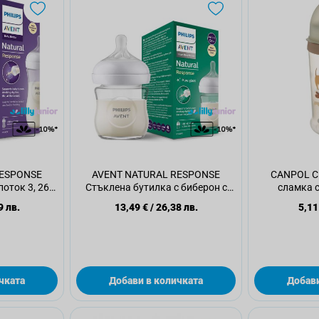
RESPONSE
AVENT NATURAL RESPONSE
CANPOL С
поток 3, 260
Стъклена бутилка с биберон с
сламка с
поток 2, 120 мл 0м+
9 лв.
13,49 €
/
26,38 лв.
5,11
чката
Добави в количката
Добави