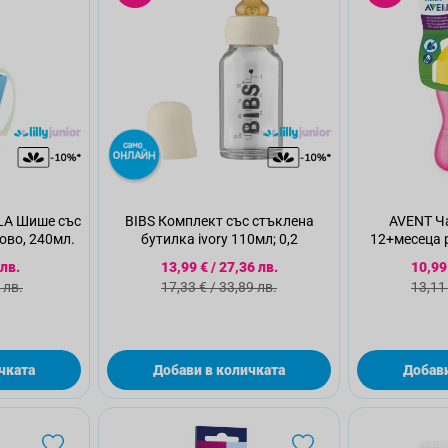
LA Шише със
BIBS Комплект със стъклена
AVENT Ч
ово, 240мл.
бутилка ivory 110мл; 0,2
12+месеца р
а цена
Специална цена
Спец
 лв.
13,99 €
/
27,36 лв.
10,99
а цена
Стандартна цена
Стан
 лв.
17,33 €
/
33,89 лв.
13,11
чката
Добави в количката
Добави