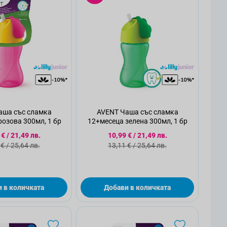
аша със сламка
AVENT Чаша със сламка
озова 300мл, 1 бр
12+месеца зелена 300мл, 1 бр
иална цена
Специална цена
 €
/
21,49 лв.
10,99 €
/
21,49 лв.
дартна цена
Стандартна цена
 €
/
25,64 лв.
13,11 €
/
25,64 лв.
 в количката
Добави в количката