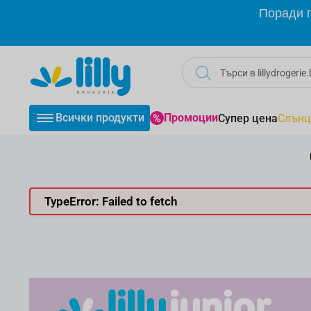
Прескачане към съдържанието
Поради г
Всички продукти
Промоции
Супер цена
Слънц
TypeError: Failed to fetch