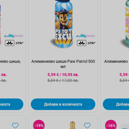
иево шише,
Алиминиево шише Paw Patrol 500
Алиминиево 
мл
 цена
Специална цена
Спе
 лв.
5,59 €
/
10,93 лв.
5,59 
а цена
Стандартна цена
Ста
 лв.
8,69 €
/
17,00 лв.
8,69 
чката
Добави в количката
Добави
-19%
-16%