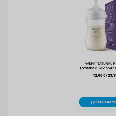
AVENT NATURAL 
Бутилка с биберон с 
мл 1м+
12,06 €
/
23,5
Добави в коли