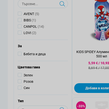
Търсене
артикули
AVENT
(5)
артикул
BIBS
(1)
артикули
CANPOL
(14)
артикули
LOVI
(2)
За
KIDS SPIDEY Алумин
Бебета и деца
500 мл
Специална
5,59 €
/
10,93
Стандартн
Цветова гама
8,69 €
/
17,00
Зелен
Розов
Син
Добави в коли
Тип
-33%
Търсене