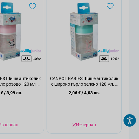
ES Шише антиколик
CANPOL BABIES Шише антиколик
ло розово 120 мл, 1
с широко гърло зелено 120 мл, 1
бр
бр
 €
/
3,99 лв.
2,06 €
/
4,03 лв.
Изчерпан
Изчерпан