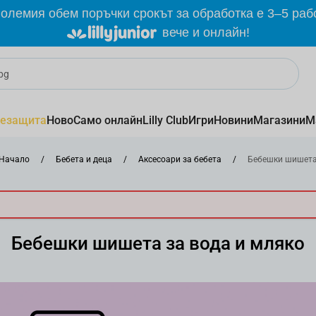
олемия обем поръчки срокът за обработка е 3–5 раб
вече и онлайн!
езащита
Ново
Само онлайн
Lilly Club
Игри
Новини
Магазини
М
Начало
/
Бебета и деца
/
Аксесоари за бебета
/
Бебешки шишет
Бебешки шишета за вода и мляко