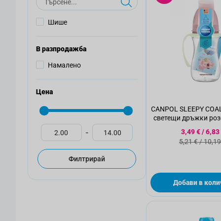
Шише
В разпродажба
Намалено
Цена
CANPOL SLEEPY COA
светещи дръжки роз
Специалн
-
3,49 €
/
6,83
Стандартн
5,21 €
/
10,19
Филтрирай
Добави в коли