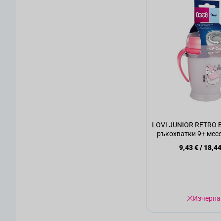
LOVI JUNIOR RETRO 
ръкохватки 9+ мес
250 мл, 1 
9,43 €
/
18,44
Изчерпа