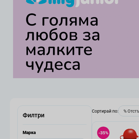
Сортирай по:
Филтри
Mарка
-35%