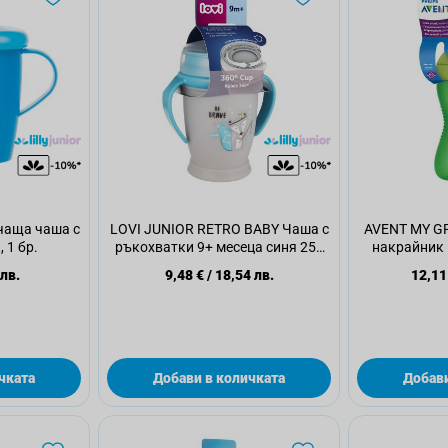
чаща чаша с
LOVI JUNIOR RETRO BABY Чаша с
AVENT MY GR
 1 бр.
ръкохватки 9+ месеца синя 250
накрайник 
мл, 1 бр
30
 лв.
9,48 €
/
18,54 лв.
12,11
чката
Добави в количката
Добави