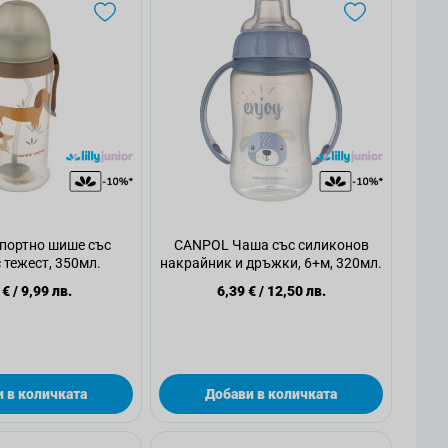
портно шише със
CANPOL Чаша със силиконов
 тежест, 350мл.
накрайник и дръжки, 6+м, 320мл.
 €
/
9,99 лв.
6,39 €
/
12,50 лв.
 в количката
Добави в количката