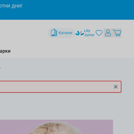
отни дни!
Lilly
Каталог
Junior
арки
а