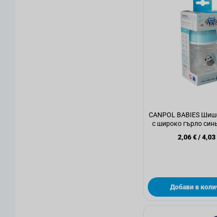
CANPOL BABIES Шиш
с широко гърло синь
бр
2,06 €
/
4,03
Добави в коли