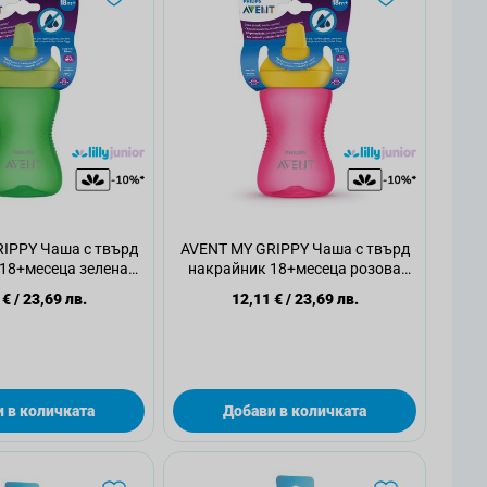
IPPY Чаша с твърд
AVENT MY GRIPPY Чаша с твърд
18+месеца зелена
накрайник 18+месеца розова
0мл, 1 бр
300мл, 1 бр
 €
/
23,69 лв.
12,11 €
/
23,69 лв.
 в количката
Добави в количката