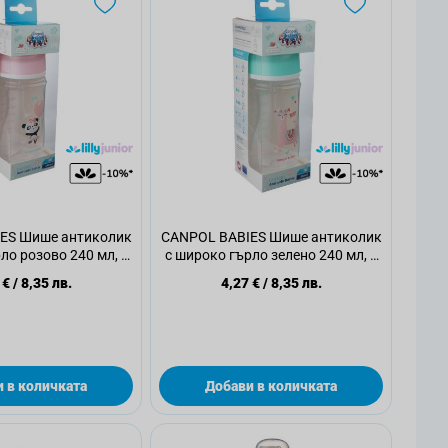
ES Шише антиколик
CANPOL BABIES Шише антиколик
ло розово 240 мл, 1
с широко гърло зелено 240 мл, 1
бр
бр
 €
/
8,35 лв.
4,27 €
/
8,35 лв.
 в количката
Добави в количката