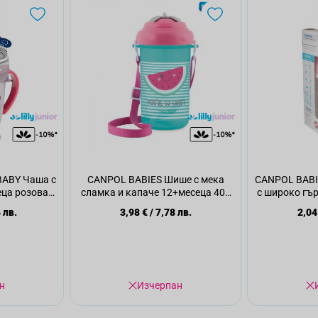
BABY Чаша с
CANPOL BABIES Шише с мека
CANPOL BABI
еца розова
сламка и капаче 12+месеца 400
с широко гър
бр
мл, 1 бр
 лв.
3,98 €
/
7,78 лв.
2,04
н
Изчерпан