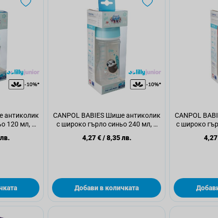
е антиколик
CANPOL BABIES Шише антиколик
CANPOL BABI
о 120 мл, 1
с широко гърло синьо 240 мл, 1
с широко гър
бр
 лв.
4,27 €
/
8,35 лв.
4,27
чката
Добави в количката
Добави