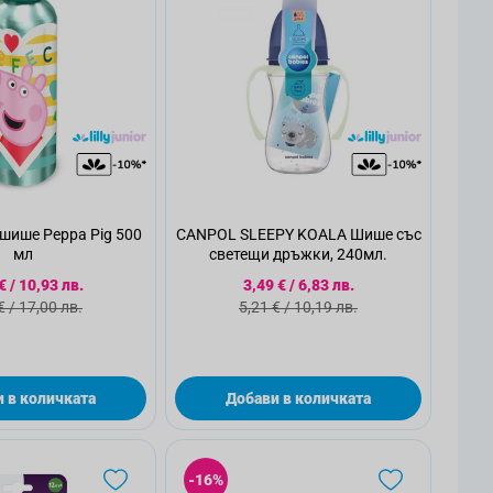
шише Peppa Pig 500
CANPOL SLEEPY KOALA Шише със
мл
светещи дръжки, 240мл.
циална цена
Специална цена
€
/
10,93 лв.
3,49 €
/
6,83 лв.
ндартна цена
Стандартна цена
€
/
17,00 лв.
5,21 €
/
10,19 лв.
 в количката
Добави в количката
-16%