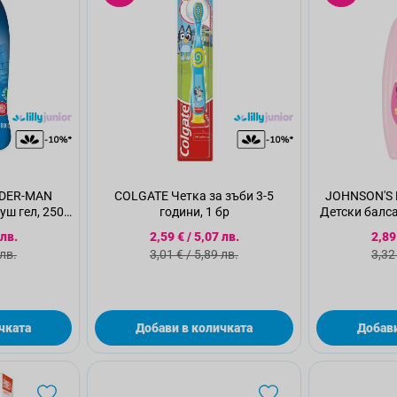
IDER-MAN
COLGATE Четка за зъби 3-5
JOHNSON'S 
уш гел, 250
години, 1 бр
Детски балса
ко
а цена
Специална цена
Спе
 лв.
2,59 €
/
5,07 лв.
2,89
а цена
Стандартна цена
Ста
 лв.
3,01 €
/
5,89 лв.
3,32
чката
Добави в количката
Добави