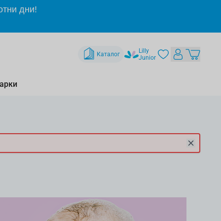
отни дни!
Lilly
Каталог
Junior
арки