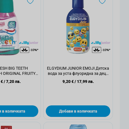
ESH BIG TEETH
ELGYDIUM JUNIOR EMOJI Детска
 ORIGINAL FRUITY
вода за уста флуоридна за деца
 за уста 6+ години,
от 7-12 години, 500 мл
 €
/
7,20 лв.
9,20 €
/
17,99 лв.
300 мл.
 в количката
Добави в количката