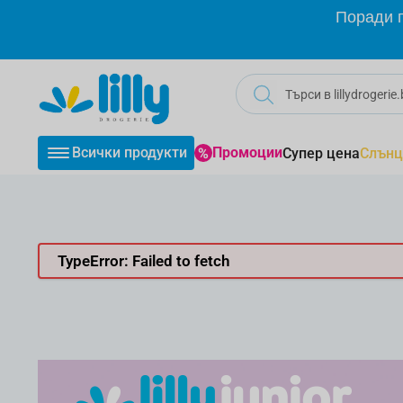
Прескачане към съдържанието
Поради г
Всички продукти
Промоции
Супер цена
Слънц
TypeError: Failed to fetch