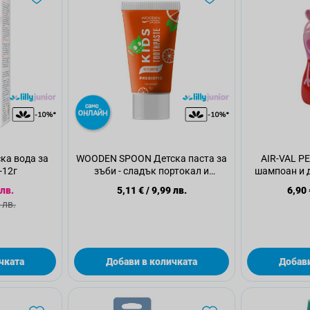
ка вода за
WOODEN SPOON Детска паста за
AIR-VAL PE
-12г
зъби - сладък портокал и
шампоан и д
пребиотик, 50мл
а цена
 лв.
5,11 €
/
9,99 лв.
6,90 
а цена
 лв.
чката
Добави в количката
Добави