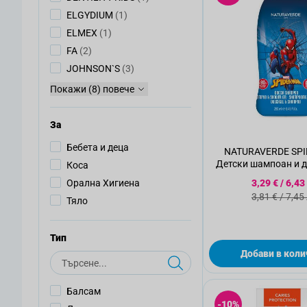
артикул
ELGYDIUM
(1)
артикул
ELMEX
(1)
артикули
FA
(2)
артикули
JOHNSON`S
(3)
Покажи (8) повече
За
Бебета и деца
NATURAVERDE SP
Детски шампоан и д
Коса
мл.
Специалн
Орална Хигиена
3,29 €
/
6,43
Стандартн
3,81 €
/
7,45
Тяло
Тип
Добави в коли
Търсене
Балсам
-10%