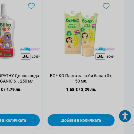
PATHY Детска вода
БОЧКО Паста за зъби банан 0+,
RGANIC 6+, 250 мл
50 мл.
 €
/
4,79 лв.
1,68 €
/
3,29 лв.
 в количката
Добави в количката