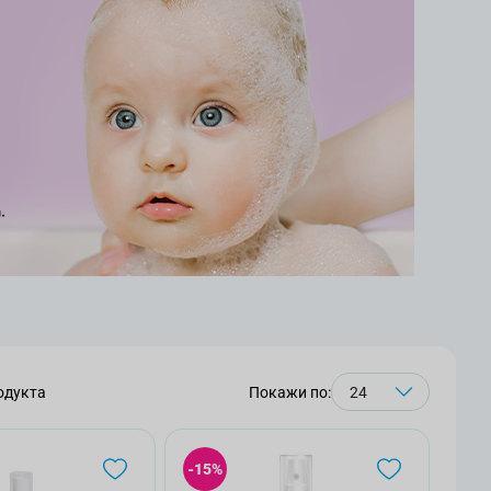
одукта
Покажи по:
-15%