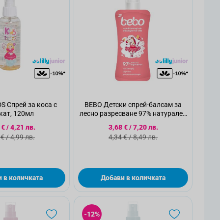
S Спрей за коса с
BEBO Детски спрей-балсам за
кат, 120мл
лесно разресване 97% натурален
с аромат на малина, 150мл.
циална цена
Специална цена
 €
/
4,21 лв.
3,68 €
/
7,20 лв.
ндартна цена
Стандартна цена
 €
/
4,99 лв.
4,34 €
/
8,49 лв.
 в количката
Добави в количката
-12%