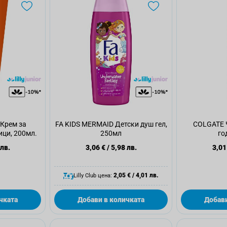
Крем за
FA KIDS MERMAID Детски душ гел,
COLGATE Ч
ици, 200мл.
250мл
го
 лв.
3,06 €
/
5,98 лв.
3,01
2,05 €
/
4,01 лв.
Lilly Club цена:
чката
Добави в количката
Добави