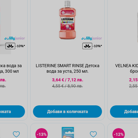
ска вода за
LISTERINE SMART RINSE Детска
VELNEA KID
да, 300 мл
вода за уста, 250 мл.
бро
а цена
Специална цена
Спе
 лв.
3,64 €
/
7,12 лв.
2,15
а цена
Стандартна цена
Ста
 лв.
4,55 €
/
8,90 лв.
2,55
чката
Добави в количката
Добави
-13%
-12%