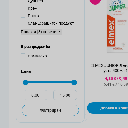
Душ гел
Крем
Паста
Слънцезащитен продукт
Покажи (3) повече
В разпродажба
Намалено
ELMEX JUNIOR Детс
уста 400мл 6
Цена
Специалн
4,85 €
/
9,49
Стандартн
5,41 €
/
10,58
-
Добави в коли
Филтрирай