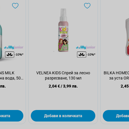
NS MILK
VELNEA KIDS Спрей за лесно
BILKA HOMEO
на вода, 50
разресване, 130 мл
за уста O
 лв.
2,04 €
/
3,99 лв.
2,45
чката
Добави в количката
Добави