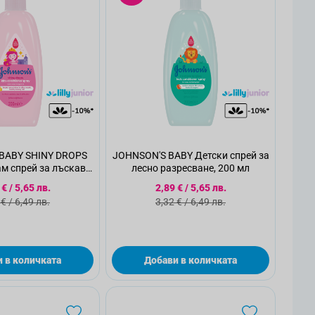
BABY SHINY DROPS
JOHNSON'S BABY Детски спрей за
м спрей за лъскава
лесно разресване, 200 мл
са, 200 мл
циална цена
Специална цена
 €
/
5,65 лв.
2,89 €
/
5,65 лв.
ндартна цена
Стандартна цена
 €
/
6,49 лв.
3,32 €
/
6,49 лв.
 в количката
Добави в количката