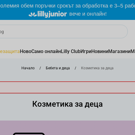
олемия обем поръчки срокът за обработка е 3–5 раб
вече и онлайн!
езащита
Ново
Само онлайн
Lilly Club
Игри
Новини
Магазини
М
Начало
/
Бебета и деца
/
Козметика за деца
Козметика за деца