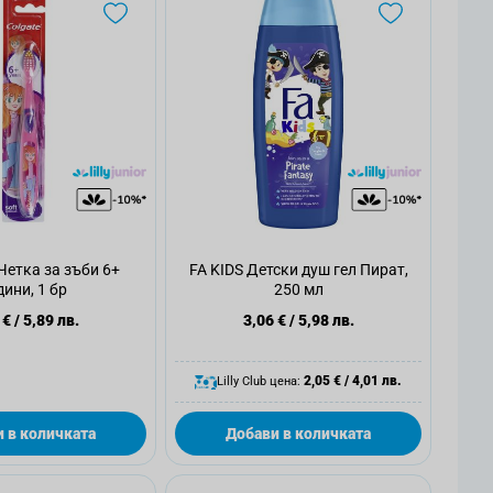
етка за зъби 6+
FA KIDS Детски душ гел Пират,
дини, 1 бр
250 мл
 €
/
5,89 лв.
3,06 €
/
5,98 лв.
2,05 €
/
4,01 лв.
Lilly Club цена:
 в количката
Добави в количката