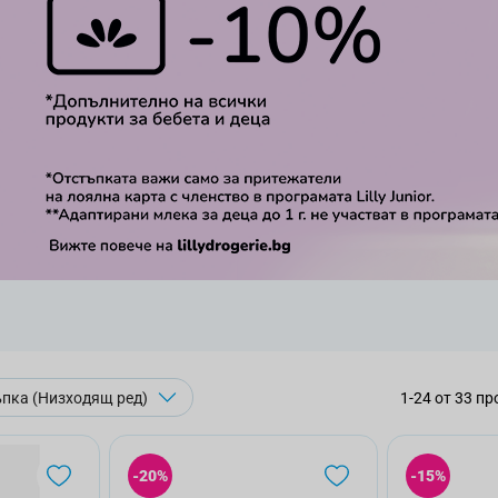
1
-
24
от
33
пр
-20%
-15%