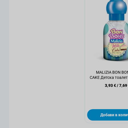
MALIZIA BON BO
CAKE Детска тоалет
мл
3,93 €
/
7,69
Добави в коли