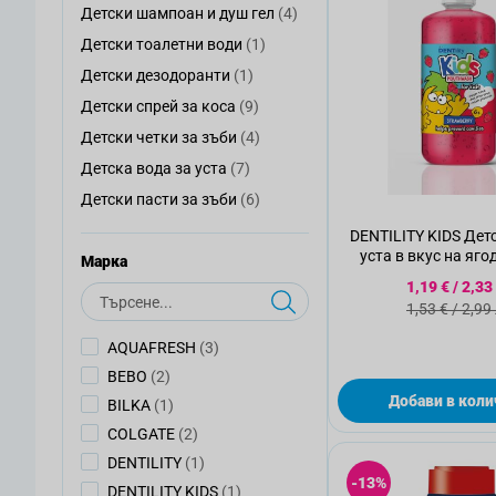
артикули
Детски шампоан и душ гел
(4)
Детски шампоан и душ гел
артикул
Детски тоалетни води
(1)
Детски тоалетни води
артикул
Детски дезодоранти
(1)
Детски дезодоранти
артикули
Детски спрей за коса
(9)
Детски спрей за коса
артикули
Детски четки за зъби
(4)
Детски четки за зъби
артикули
Детска вода за уста
(7)
Детска вода за уста
артикули
Детски пасти за зъби
(6)
Детски пасти за зъби
DENTILITY KIDS Дет
уста в вкус на яго
Mарка
Специалн
1,19 €
/
2,33
Търсене
Стандартн
1,53 €
/
2,99
артикули
AQUAFRESH
(3)
артикули
BEBO
(2)
Добави в коли
артикул
BILKA
(1)
артикули
COLGATE
(2)
артикул
DENTILITY
(1)
-13%
артикул
DENTILITY KIDS
(1)