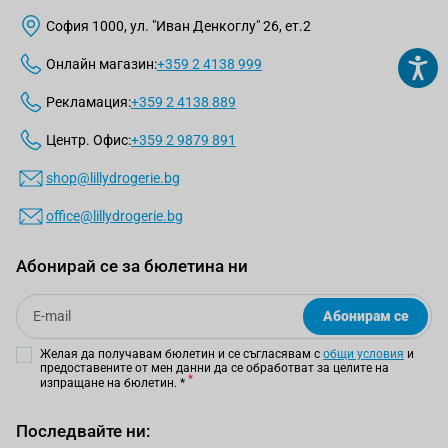
София 1000, ул. "Иван Денкоглу" 26, ет.2
Онлайн магазин:
+359 2 4138 999
Рекламация:
+359 2 4138 889
Центр. Офис:
+359 2 9879 891
shop@lillydrogerie.bg
office@lillydrogerie.bg
Абонирай се за бюлетина ни
Email
Абонирам се
Желая да получавам бюлетин и се съгласявам с
общи условия
и
предоставените от мен данни да се обработват за целите на
изпращане на бюлетин.
*
Последвайте ни: