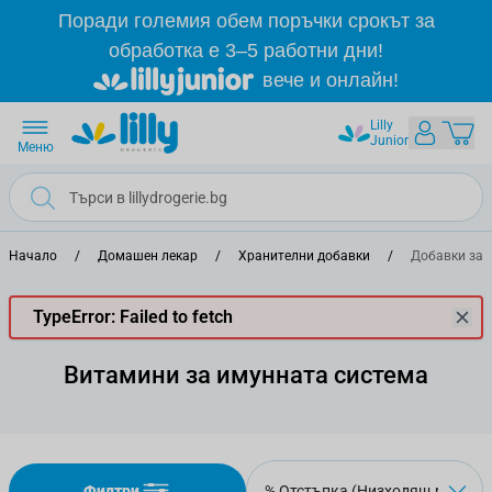
Прескачане към съдържанието
Поради големия обем поръчки срокът за
обработка е 3–5 работни дни!
вече и онлайн!
Lilly
Junior
Меню
Начало
/
Домашен лекар
/
Хранителни добавки
/
Добавки за 
TypeError: Failed to fetch
Витамини за имунната система
Филтри