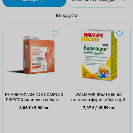
8
продукта
PHARMACY ANTIOX COMPLEX
WALMARK Жълта линия
DIRECT Хранителна добавка,
калмацин форте таблетки, 30
20 сашета
бр.
3,06 €
/
5,98 лв.
7,97 €
/
15,59 лв.