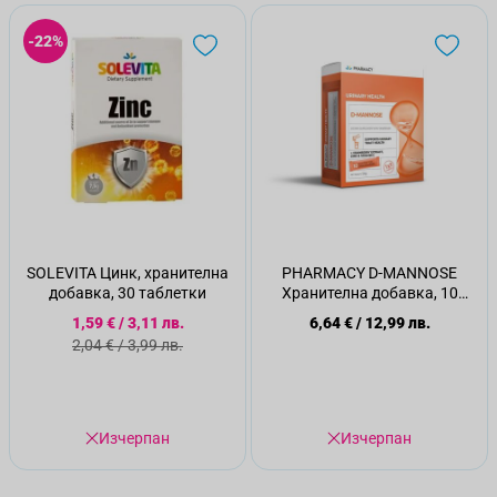
-22%
SOLEVITA Цинк, хранителна
PHARMACY D-MANNOSE
добавка, 30 таблетки
Хранителна добавка, 10
сашета
Специална цена
1,59 €
/
3,11 лв.
6,64 €
/
12,99 лв.
Стандартна цена
2,04 €
/
3,99 лв.
Изчерпан
Изчерпан