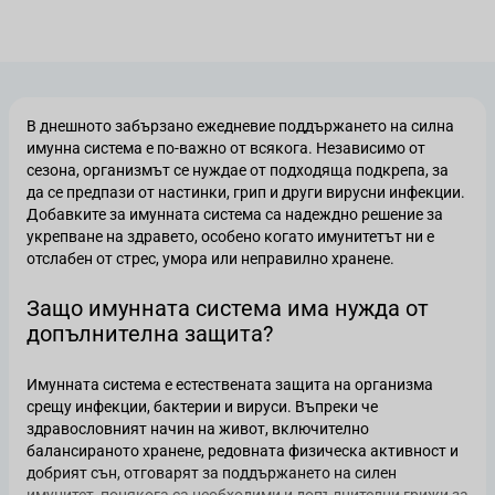
В днешното забързано ежедневие поддържането на силна
имунна система е по-важно от всякога. Независимо от
сезона, организмът се нуждае от подходяща подкрепа, за
да се предпази от настинки, грип и други вирусни инфекции.
Добавките за имунната система са надеждно решение за
укрепване на здравето, особено когато имунитетът ни е
отслабен от стрес, умора или неправилно хранене.
Защо имунната система има нужда от
допълнителна защита?
Имунната система е естествената защита на организма
срещу инфекции, бактерии и вируси. Въпреки че
здравословният начин на живот, включително
балансираното хранене, редовната физическа активност и
добрият сън, отговарят за поддържането на силен