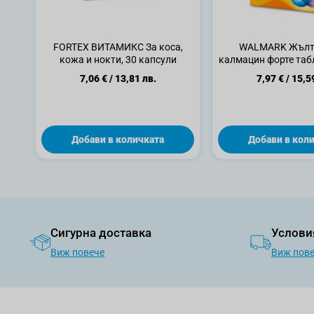
FORTEX ВИТАМИКС За коса,
WALMARK Жълт
кожа и нокти, 30 капсули
калмацин форте табл
7,06 €
/
13,81 лв.
7,97 €
/
15,5
Добави в количката
Добави в кол
Сигурна доставка
Услови
Виж повече
Виж пов