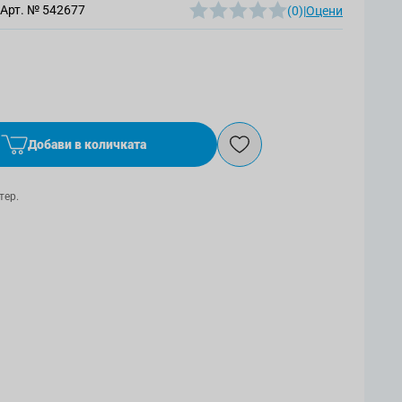
Арт. №
542677
(0)
|
Оцени
Добави в количката
тер.