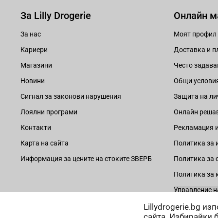
За Lilly Drogerie
Онлайн м
За нас
Моят профил
Кариери
Доставка и 
Магазини
Често задава
Новини
Общи услови
Сигнал за законови нарушения
Защита на ли
Лоялни програми
Онлайн решав
Контакти
Рекламация и
Карта на сайта
Политика за 
Информация за цените на стоките ЗВЕРБ
Политика за 
Политика за 
Управление н
Lillydrogerie.bg и
сайта. Избирайки 