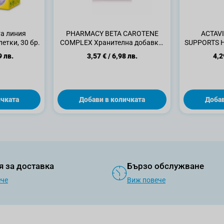
а линия
PHARMACY BETA CAROTENE
ACTAVI
етки, 30 бр.
COMPLEX Хранителна добавка,
SUPPORTS H
30 капсули
Таблетки за
9 лв.
3,57 €
/
6,98 лв.
4,2
ичката
Добави в количката
Добав
я за доставка
Бързо обслужване
ече
Виж повече