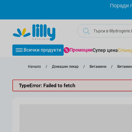
Прескачане към съдържанието
Поради г
Всички продукти
Промоции
Супер цена
Слънц
Начало
/
Домашен лекар
/
Витамини
/
Витамини
TypeError: Failed to fetch