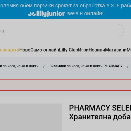
олемия обем поръчки срокът за обработка е 3–5 раб
вече и онлайн!
езащита
Ново
Само онлайн
Lilly Club
Игри
Новини
Магазини
М
 за коса, кожа и нокти
/
Витамини за коса, кожа и нокти PHARMACY
/
PHARMACY SELE
Хранителна доба