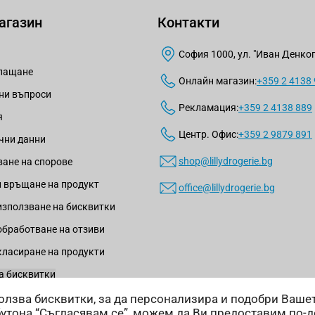
агазин
Контакти
София 1000, ул. "Иван Денкогл
плащане
Онлайн магазин:
+359 2 4138
ни въпроси
Рекламация:
+359 2 4138 889
я
Центр. Офис:
+359 2 9879 891
чни данни
shop@lillydrogerie.bg
ане на спорове
 връщане на продукт
office@lillydrogerie.bg
използване на бисквитки
обработване на отзиви
класиране на продукти
а бисквитки
зползва бисквитки, за да персонализира и подобри Ваш
бутона “Съгласявам се”, можем да Ви предоставим по-