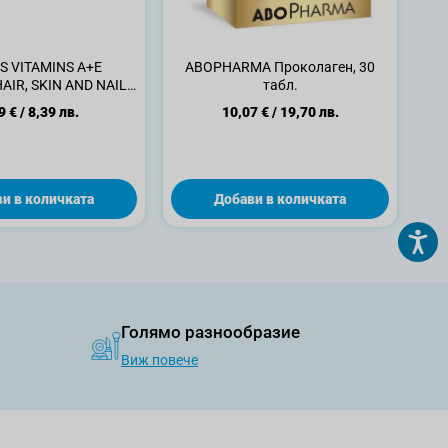
S VITAMINS A+E
ABOPHARMA Проколаген, 30
AIR, SKIN AND NAILS
табл.
 коса, кожа и нокти,
9 €
/
8,39 лв.
10,07 €
/
19,70 лв.
20 бр.
и в количката
Добави в количката
Голямо разнообразие
Виж повече