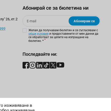
Абонирай се за бюлетина ни
Email
у" 26, ет.2
Абонирам се
 999
Желая да получавам бюлетин и се съгласявам с
общи условия
и предоставените от мен данни да
се обработват за целите на изпращане на
бюлетин.
*
Последвайте ни:
ето изживяване в
добро изживяване