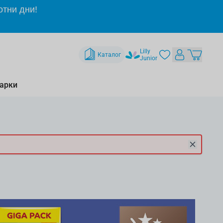
отни дни!
Lilly
Каталог
Junior
арки