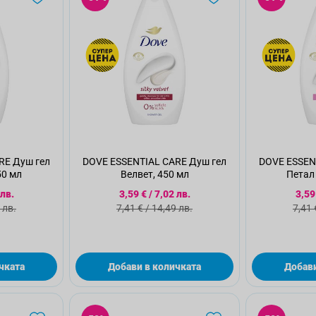
RE Душ гел
DOVE ESSENTIAL CARE Душ гел
DOVE ESSEN
50 мл
Велвет, 450 мл
Петал 
а цена
Специална цена
Спе
 лв.
3,59 €
/
7,02 лв.
3,59
а цена
Стандартна цена
Ста
 лв.
7,41 €
/
14,49 лв.
7,41 
чката
Добави в количката
Добави