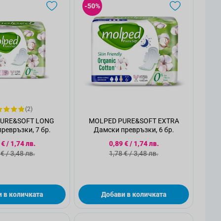
-50%
(2)
URE&SOFT LONG
MOLPED PURE&SOFT EXTRA
ревръзки, 7 бр.
Дамски превръзки, 6 бр.
циална цена
Специална цена
 €
/
1,74 лв.
0,89 €
/
1,74 лв.
ндартна цена
Стандартна цена
 €
/
3,48 лв.
1,78 €
/
3,48 лв.
 в количката
Добави в количката