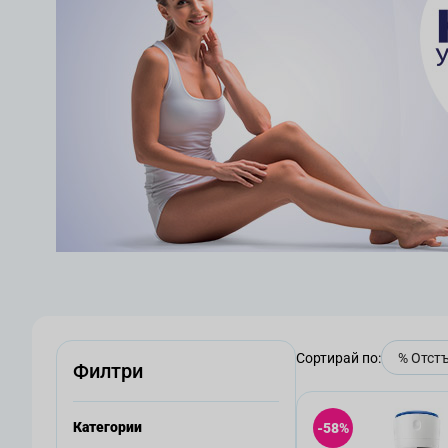
Сортирай по:
Филтри
Категории
-58%