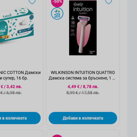
-50%
+25
цветя
NIC COTTON Дамски
WILKINSON INTUITION QUATTRO
 супер, 16 бр.
Дамска система за бръснене, 1 бр
+ножче
циална цена
Специална цена
 €
/
3,42 лв.
4,49 €
/
8,78 лв.
ндартна цена
Стандартна цена
 €
/
6,98 лв.
8,99 €
/
17,58 лв.
 в количката
Добави в количката