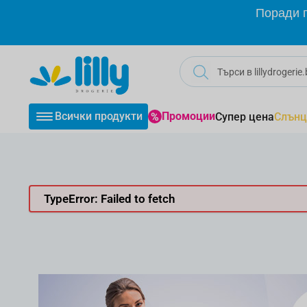
Прескачане към съдържанието
Поради г
Всички продукти
Промоции
Супер цена
Слънц
TypeError: Failed to fetch