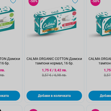
-50%
-50%
TON Дамски
CALMA ORGANIC COTTON Дамски
CALMA ORGA
16 бр.
тампони нормал, 16 бр.
тампони
а цена
Специална цена
Спе
 лв.
1,75 €
/
3,42 лв.
1,75
а цена
Стандартна цена
Ста
 лв.
3,57 €
/
6,98 лв.
3,57
чката
Добави в количката
Добави