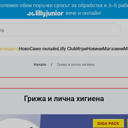
олемия обем поръчки срокът за обработка е 3–5 раб
вече и онлайн!
езащита
Ново
Само онлайн
Lilly Club
Игри
Новини
Магазини
М
Начало
/
Грижа и лична хигиена
Грижа и лична хигиена