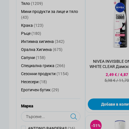
артикули
Тяло
(1209)
Тяло
Мини продукти за лице и тяло
Мини продукти за лице и тяло
артикули
(43)
артикули
Крака
(123)
Крака
артикули
Ръце
(180)
Ръце
артикули
Интимна хигиена
(342)
Интимна хигиена
артикули
Орална Хигиена
(675)
Орална Хигиена
артикули
Сапуни
(158)
Сапуни
NIVEA INVISIBLE O
артикули
Специална грижа
(266)
WHITE CLEAR Дамски
Специална грижа
150 мл
артикули
Специалн
Сезонни продукти
(1154)
2,49 €
/
4,87
Сезонни продукти
Стандартн
5,98 €
/
11,70
артикули
Несесери
(18)
Несесери
артикули
Еротичен бутик
(29)
Еротичен бутик
Добави в коли
Mарка
Търсене
-51%
артикули
ANTONIO BANDERAS
(16)