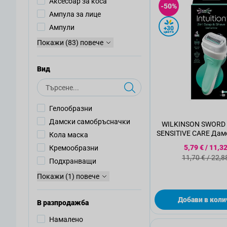
Аксесоар за коса
-50%
Ампула за лице
Ампули
+30
цветя
Покажи (83) повече
Вид
Търсене
Гелообразни
Дамски самобръсначки
WILKINSON SWORD 
SENSITIVE CARE Дам
Кола маска
за бръснене, 1 бр.
Специална
5,79 €
/
11,32
Кремообразни
Стандартна
11,70 €
/
22,8
Подхранващи
Покажи (1) повече
Добави в коли
В разпродажба
Намалено