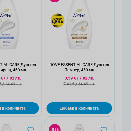
TIAL CARE Душ гел
DOVE ESSENTIAL CARE Душ гел
иращ, 450 мл
Пампер, 450 мл
циална цена
Специална цена
 €
/
7,02 лв.
3,59 €
/
7,02 лв.
ндартна цена
Стандартна цена
€
/
14,49 лв.
7,41 €
/
14,49 лв.
 в количката
Добави в количката
-51%