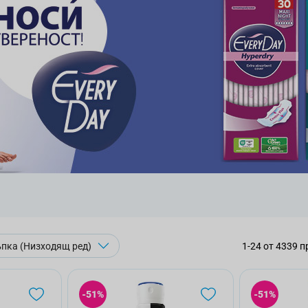
1
-
24
от
4339
п
-51%
-51%