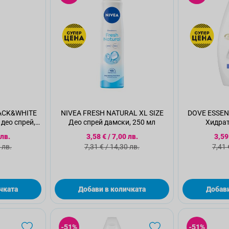
LACK&WHITE
NIVEA FRESH NATURAL XL SIZE
DOVE ESSEN
део спрей,
Део спрей дамски, 250 мл
Хидрат
а цена
Специална цена
Спе
 лв.
3,58 €
/
7,00 лв.
3,59
а цена
Стандартна цена
Ста
 лв.
7,31 €
/
14,30 лв.
7,41 
чката
Добави в количката
Добави
-51%
-51%