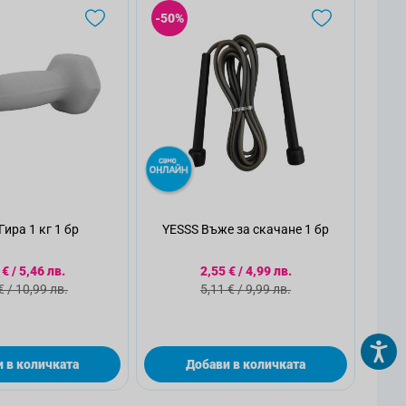
-50%
Гира 1 кг 1 бр
YESSS Въже за скачане 1 бр
циална цена
Специална цена
 €
/
5,46 лв.
2,55 €
/
4,99 лв.
ндартна цена
Стандартна цена
€
/
10,99 лв.
5,11 €
/
9,99 лв.
 в количката
Добави в количката