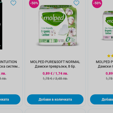
-50%
-50%
INTUITION
MOLPED PURE&SOFT NORMAL
MOLPED P
ска система
Дамски превръзки, 8 бр.
Дамски п
 с 1 ножче
 цена
Специална цена
Спе
 лв.
0,89 €
/
1,74 лв.
0,89
 цена
Стандартна цена
Ста
8 лв.
1,78 €
/
3,48 лв.
1,78
чката
Добави в количката
Добави