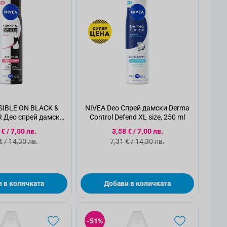
SIBLE ON BLACK &
NIVEA Deo Спрей дамски Derma
 Део спрей дамски
Control Defend XL size, 250 ml
L, 250 мл.
циална цена
Специална цена
 €
/
7,00 лв.
3,58 €
/
7,00 лв.
ндартна цена
Стандартна цена
€
/
14,30 лв.
7,31 €
/
14,30 лв.
 в количката
Добави в количката
-51%