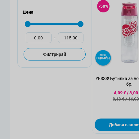
-50%
Цена
-
Филтрирай
YESSS! Бутилка за во
бр.
Специалн
4,09 €
/
8,00
Стандартн
8,18 €
/
16,00
Добави в коли