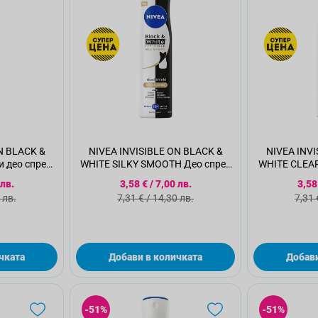
N BLACK &
NIVEA INVISIBLE ON BLACK &
NIVEA INVI
 део спрей,
WHITE SILKY SMOOTH Део спрей
WHITE CLEAR
дамски XL, 250 мл.
XX
а цена
Специална цена
Спе
 лв.
3,58 €
/
7,00 лв.
3,58
а цена
Стандартна цена
Ста
 лв.
7,31 €
/
14,30 лв.
7,31 
чката
Добави в количката
Добави
-51%
-51%