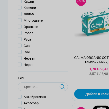
-50%
Кафяв
Кафяви
Лилав
Многоцветен
Оранжев
Розов
Руса
Сив
Син
CALMA ORGANIC COT
Червен
тампони мини, 
Черен
Специалн
1,75 €
/
3,42
Стандартн
3,57 €
/
6,98
Тип
Търсене
Добави в коли
Автобронзант
Аксесоар