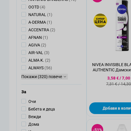
артикули
OOTD
(4)
артикул
NATURAL
(1)
артикул
A-DERMA
(1)
артикули
ACCENTRA
(2)
артикул
AFNAN
(1)
артикули
AGIVA
(2)
артикули
AIR-VAL
(3)
артикули
ALMA K.
(2)
NIVEA INVISIBLE B
артикули
ALWAYS
(56)
AUTHENTIC Дамски 
250мл.
Покажи (320) повече
Специалн
3,58 €
/
7,00
Стандартн
7,31 €
/
14,30
За
Oчи
Добави в коли
Бебета и деца
Вежди
Дома
-51%