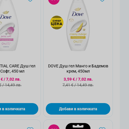
TIAL CARE Душ гел
DOVE Душ гел Манго и Бадемов
Софт, 450 мл
крем, 450мл
циална цена
Специална цена
 €
/
7,02 лв.
3,59 €
/
7,02 лв.
ндартна цена
Стандартна цена
€
/
14,49 лв.
7,41 €
/
14,49 лв.
 в количката
Добави в количката