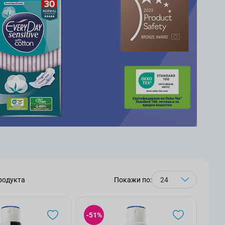
родукта
Покажи по:
-51%