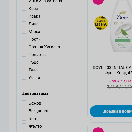
Интимна хигиена
Коса
Крака
Лице
Мъжа
Нокти
Орална Хигиена
Подарък
Ръце
DOVE ESSENTIAL CA
Тяло
Фреш Кеър, 4
Устни
Специалн
3,59 €
/
7,02
Стандартн
7,41 €
/
14,49
Цветова гама
Бежов
Безцветен
Добави в коли
Бял
Жълто