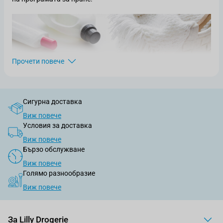
Прочети повече
Сигурна доставка
Виж повече
Условия за доставка
Виж повече
Бързо обслужване
Препарати в раздела
Виж повече
Голямо разнообразие
Виж повече
Тук ще откриете различни продукти за премахване на петна
и избелване. Ето какви:
течна белина – класически вариант за ръчно и машинно
За Lilly Drogerie