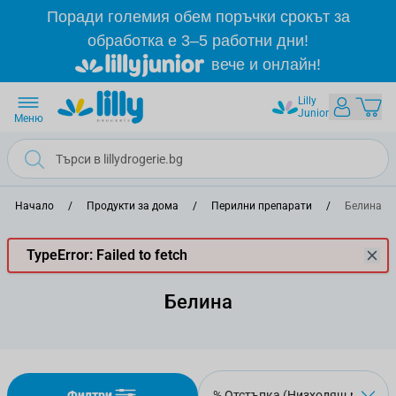
Прескачане към съдържанието
Поради големия обем поръчки срокът за
обработка е 3–5 работни дни!
вече и онлайн!
Lilly
Junior
Меню
Начало
/
Продукти за дома
/
Перилни препарати
/
Белина
TypeError: Failed to fetch
Белина
Филтри