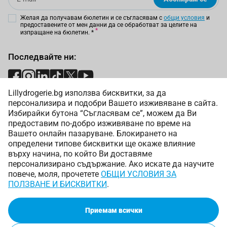
хлор. При наличие на триъгълник, до който е поставен
знакът на химичния елемент хлор (Cl), избелването се
Желая да получавам бюлетин и се съгласявам с
общи условия
и
предоставените от мен данни да се обработват за целите на
случва само в студена вода. При същия знак, но задраскан,
изпращане на бюлетин.
*
е подходяща белина без съдържание на хлор. Не
забравяйте да използвате домакински ръкавици и не
Последвайте ни:
оставяйте белината да попада върху кожата.
Защо да изберете Лили Дрогерие?
Lillydrogerie.bg използва бисквитки, за да
Начини на плащане:
персонализира и подобри Вашето изживяване в сайта.
Онлайн магазинът предлага богато разнообразие от
Избирайки бутона “Съгласявам се”, можем да Ви
продукти на различни цени. В каталога присъстват марки
предоставим по-добро изживяване по време на
като Ace, Dr.Beckmann, Vanish, Astonish, K2r и др.
Вашето онлайн пазаруване. Блокирането на
Периодично ще откриете промоционални кампании, като
определени типове бисквитки ще окаже влияние
само с няколко клика може да закупите всичко необходимо
върху начина, по който Ви доставяме
за чистотата в дома. Платформата предлага на
Начини на доставка:
персонализирано съдържание. Ако искате да научите
потребителите да станат част от Lilly Club и по този начин да
повече, моля, прочетете
ОБЩИ УСЛОВИЯ ЗА
печелят “цветчета”, като всяко от тях е на стойност 1
ПОЛЗВАНЕ И БИСКВИТКИ
.
стотинка. Над определена сума доставката е безплатна.
Приемам всички
Copyright © 2025 Лили Дрогерие ЕООД. Всички права
запазени.