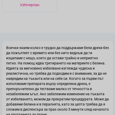
Изчерпан
Всички знаем колко е трудно да поддържаме бели дрехи без
да пожълтеят с времето или без нито веднъж да ги
изцапаме с нещо, което да остави трайно и неприятно
петно. На помощ идва третирането на материите с белина.
Идеята за мигновено избелване изглежда чудесна и
реалистична, но трябва да подходим и с внимание, за да не
навредим на тъканта или на себе си. Когато за първи път
използваме препарата върху определена дреха, е
препоръчително да тестваме малко от течността в
незабележим ъгъл. Ако забележим изменение на тъканта
от избелването, можем да прекратим процедурата. Може да
добавяме белина и в пералнята, като за целта трябва да я
сложим в диспенсъра за прах около 5 минути след началото
на програмата за пране.