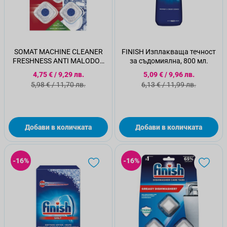
SOMAT MACHINE CLEANER
FINISH Изплакваща течност
FRESHNESS ANTI MALODOR
за съдомиялна, 800 мл.
Таблетки за почистване на
Специална цена
Специална цена
4,75 €
/
9,29 лв.
5,09 €
/
9,96 лв.
съдомиялна, 3 бр.
Стандартна цена
Стандартна цена
5,98 €
/
11,70 лв.
6,13 €
/
11,99 лв.
Добави в количката
Добави в количката
-16%
-16%