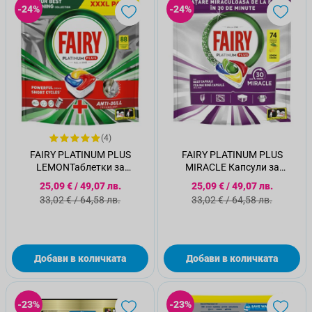
-24%
-24%
(4)
FAIRY PLATINUM PLUS
FAIRY PLATINUM PLUS
LEMONТаблетки за
MIRACLE Капсули за
съдомиялна, 88 бр.
съдомиялна, 74бр.
Специална цена
Специална цена
25,09 €
/
49,07 лв.
25,09 €
/
49,07 лв.
Стандартна цена
Стандартна цена
33,02 €
/
64,58 лв.
33,02 €
/
64,58 лв.
Добави в количката
Добави в количката
-23%
-23%