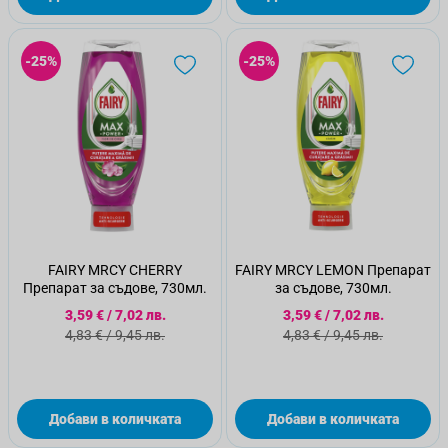
-25%
-25%
FAIRY MRCY CHERRY
FAIRY MRCY LEMON Препарат
Препарат за съдове, 730мл.
за съдове, 730мл.
Специална цена
Специална цена
3,59 €
/
7,02 лв.
3,59 €
/
7,02 лв.
Стандартна цена
Стандартна цена
4,83 €
/
9,45 лв.
4,83 €
/
9,45 лв.
Добави в количката
Добави в количката