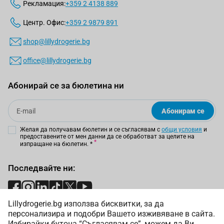
Рекламация:
+359 2 4138 889
Центр. Офис:
+359 2 9879 891
shop@lillydrogerie.bg
office@lillydrogerie.bg
Абонирай се за бюлетина ни
Email
Абонирам се
Желая да получавам бюлетин и се съгласявам с
общи условия
и
предоставените от мен данни да се обработват за целите на
изпращане на бюлетин.
*
Последвайте ни:
Lillydrogerie.bg използва бисквитки, за да
Начини на плащане:
персонализира и подобри Вашето изживяване в сайта.
Избирайки бутона “Съгласявам се”, можем да Ви