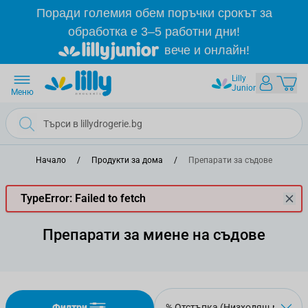
Прескачане към съдържанието
Поради големия обем поръчки срокът за
обработка е 3–5 работни дни!
вече и онлайн!
Lilly
Junior
Меню
Начало
/
Продукти за дома
/
Препарати за съдове
TypeError: Failed to fetch
Препарати за миене на съдове
Филтри