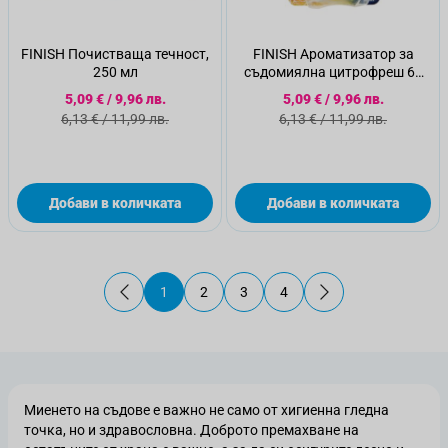
FINISH Почистваща течност,
FINISH Ароматизатор за
250 мл
съдомиялна цитрофреш 60
измивания
Специална цена
Специална цена
5,09 €
/
9,96 лв.
5,09 €
/
9,96 лв.
Стандартна цена
Стандартна цена
6,13 €
/
11,99 лв.
6,13 €
/
11,99 лв.
Добави в количката
Добави в количката
1
2
3
4
В момента четете страница
Страница
Страница
Страница
Миенето на съдове е важно не само от хигиенна гледна
точка, но и здравословна. Доброто премахване на