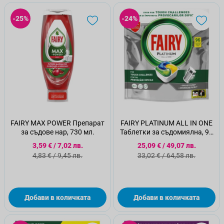
-25%
-24%
FAIRY MAX POWER Препарат
FAIRY PLATINUM ALL IN ONE
за съдове нар, 730 мл.
Таблетки за съдомиялна, 96
бр.
Специална цена
Специална цена
3,59 €
/
7,02 лв.
25,09 €
/
49,07 лв.
Стандартна цена
Стандартна цена
4,83 €
/
9,45 лв.
33,02 €
/
64,58 лв.
Добави в количката
Добави в количката