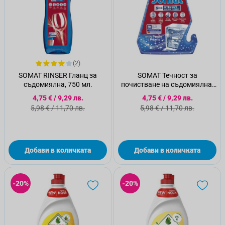
(2)
SOMAT RINSER Гланц за
SOMAT Течност за
съдомиялна, 750 мл.
почистване на съдомиялна,
250 мл.
Специална цена
Специална цена
4,75 €
/
9,29 лв.
4,75 €
/
9,29 лв.
Стандартна цена
Стандартна цена
5,98 €
/
11,70 лв.
5,98 €
/
11,70 лв.
Добави в количката
Добави в количката
-20%
-20%