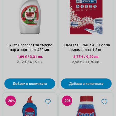
FAIRY Препарат за съдове
SOMAT SPECIAL SALT Сол за
нар и портокал, 450 мл.
съдомиялна, 1,5 кг.
Специална цена
Специална цена
1,69 €
/
3,31 лв.
4,75 €
/
9,29 лв.
Стандартна цена
Стандартна цена
2,12 €
/
4,15 лв.
5,98 €
/
11,70 лв.
Добави в количката
Добави в количката
-20%
-20%