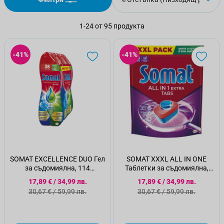
1
-
24
от
95
продукта
-41%
-41%
SOMAT EXCELLENCE DUO Гел
SOMAT XXXL ALL IN ONE
за съдомиялна, 114
Таблетки за съдомиялна,
измивания
115бр.
Специална цена
Специална цена
17,89 €
/
34,99 лв.
17,89 €
/
34,99 лв.
Стандартна цена
Стандартна цена
30,67 €
/
59,99 лв.
30,67 €
/
59,99 лв.