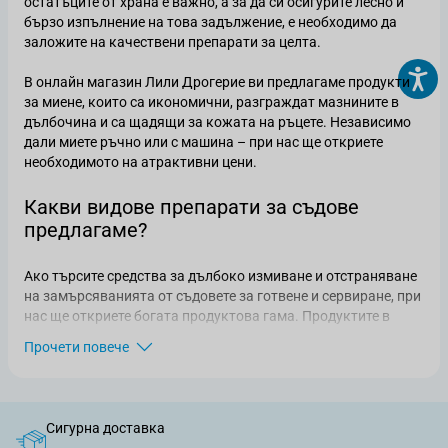
остатъците от храна е важно, а за да си осигурите лесно и
бързо изпълнение на това задължение, е необходимо да
заложите на качествени препарати за целта.
В онлайн магазин Лили Дрогерие ви предлагаме продукти
за миене, които са икономични, разграждат мазнините в
дълбочина и са щадящи за кожата на ръцете. Независимо
дали миете ръчно или с машина – при нас ще откриете
необходимото на атрактивни цени.
Какви видове препарати за съдове
предлагаме?
Ако търсите средства за дълбоко измиване и отстраняване
на замърсяванията от съдовете за готвене и сервиране, при
нас ще откриете богата продуктова гама. Продуктите в
категорията се различават според:
Прочети повече
производителя
– в каталога ни ще откриете някои от
най-известните и доказани производители в сферата,
като Astonish, Bingo, Fairy, Finish, Frosch, Medix, Pur, Somat
Сигурна доставка
и Exo;