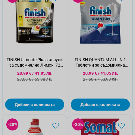
FINISH Ultimate Plus капсули
FINISH QUANTUM ALL IN 1
за съдомиялна Лимон, 72
Таблетки за съдомиялна
капсули
машина, 100бр
Специална цена
Специална цена
20,99 €
/
41,05 лв.
20,99 €
/
41,05 лв.
Стандартна цена
Стандартна цена
27,60 €
/
53,98 лв.
27,60 €
/
53,98 лв.
Добави в количката
Добави в количката
-20%
-20%