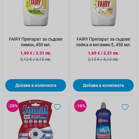
FAIRY Препарат за съдове
FAIRY Препарат за съдове
лимон, 450 мл.
лайка и витамин Е, 450 мл.
Специална цена
Специална цена
1,69 €
/
3,31 лв.
1,69 €
/
3,31 лв.
Стандартна цена
Стандартна цена
2,12 €
/
4,15 лв.
2,12 €
/
4,15 лв.
Добави в количката
Добави в количката
-20%
-16%