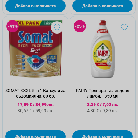
Добави в количката
Добави в количката
-41%
-25%
SOMAT XXXL 5 in 1 Капсули за
FAIRY Препарат за съдове
съдомиялна, 80 бр.
лимон, 1350 мл
Специална цена
Специална цена
17,89 €
/
34,99 лв.
3,59 €
/
7,02 лв.
Стандартна цена
Стандартна цена
30,67 €
/
59,99 лв.
4,80 €
/
9,39 лв.
Добави в количката
Добави в количката