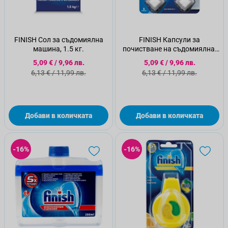
FINISH Сол за съдомиялна
FINISH Капсули за
машина, 1.5 кг.
почистване на съдомиялна,
3бр.
Специална цена
Специална цена
5,09 €
/
9,96 лв.
5,09 €
/
9,96 лв.
Стандартна цена
Стандартна цена
6,13 €
/
11,99 лв.
6,13 €
/
11,99 лв.
Добави в количката
Добави в количката
-16%
-16%