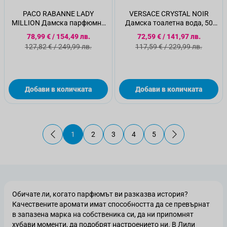
PACO RABANNE LADY
VERSACE CRYSTAL NOIR
MILLION Дамска парфюмна
Дамска тоалетна вода, 50
вода, 50 мл
мл.
Специална цена
Специална цена
78,99 €
/
154,49 лв.
72,59 €
/
141,97 лв.
Стандартна цена
Стандартна цена
127,82 €
/
249,99 лв.
117,59 €
/
229,99 лв.
Добави в количката
Добави в количката
1
2
3
4
5
В момента четете страница
Страница
Страница
Страница
Страница
Обичате ли, когато парфюмът ви разказва история?
Качествените аромати имат способността да се превърнат
в запазена марка на собственика си, да ни припомнят
хубави моменти, да подобрят настроението ни. В Лили