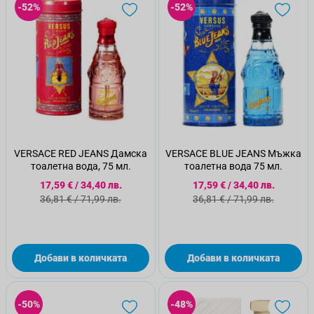
-52%
-52%
VERSACE RED JEANS Дамска
VERSACE BLUE JEANS Мъжка
тоалетна вода, 75 мл.
тоалетна вода 75 мл.
Специална цена
Специална цена
17,59 €
/
34,40 лв.
17,59 €
/
34,40 лв.
Стандартна цена
Стандартна цена
36,81 €
/
71,99 лв.
36,81 €
/
71,99 лв.
Добави в количката
Добави в количката
-50%
-48%