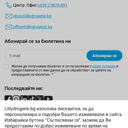
Центр. Офис:
+359 2 9879 891
shop@lillydrogerie.bg
office@lillydrogerie.bg
Абонирай се за бюлетина ни
Email
Абонирам се
Желая да получавам бюлетин и се съгласявам с
общи условия
и
предоставените от мен данни да се обработват за целите на
изпращане на бюлетин.
*
Последвайте ни:
Lillydrogerie.bg използва бисквитки, за да
Начини на плащане:
персонализира и подобри Вашето изживяване в сайта.
Избирайки бутона “Съгласявам се”, можем да Ви
предоставим по-добро изживяване по време на