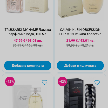
TRUSSARDI MY NAME Дамска
CALVIN KLEIN OBSESSION
парфюмна вода, 100 мл.
FOR MEN Мъжка тоалетна
вода,125мл
Специална цена
Специална цена
47,59 €
/
93,08 лв.
21,99 €
/
43,01 лв.
Стандартна цена
Стандартна цена
86,91 €
/
169,98 лв.
39,99 €
/
78,21 лв.
Добави в количката
Добави в количката
-42%
-42%