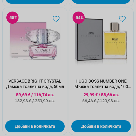
-55%
-54%
VERSACE BRIGHT CRYSTAL
HUGO BOSS NUMBER ONE
Дамска тоалетна вода, 50мл
Мъжка тоалетна вода, 100
мл
Специална цена
Специална цена
59,69 €
/
116,74 лв.
29,99 €
/
58,66 лв.
Стандартна цена
Стандартна цена
132,93 €
/
259,99 лв.
66,46 €
/
129,98 лв.
Добави в количката
Добави в количката