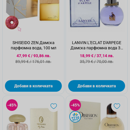
SHISEIDO ZEN Дамска
LANVIN L'ECLAT D'ARPEGE
парфюмна вода, 100 мл
Дамска парфюмна вода 30
мл.
Специална цена
Специална цена
47,99 €
/
93,86 лв.
18,99 €
/
37,14 лв.
Стандартна цена
Стандартна цена
89,99 €
/
176,01 лв.
35,79 €
/
70,00 лв.
Добави в количката
Добави в количката
-45%
-45%
+110
цветя