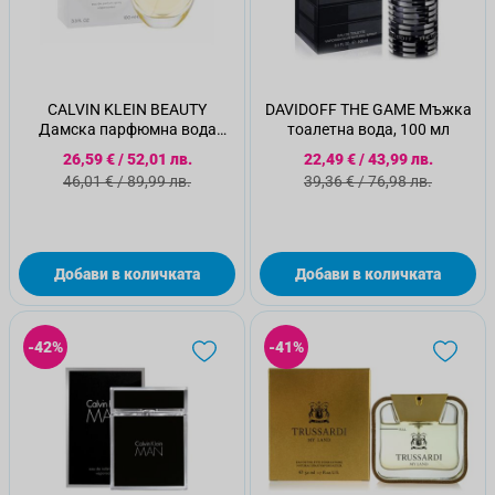
CALVIN KLEIN BEAUTY
DAVIDOFF THE GAME Мъжка
Дамска парфюмна вода
тоалетна вода, 100 мл
100мл
Специална цена
Специална цена
26,59 €
/
52,01 лв.
22,49 €
/
43,99 лв.
Стандартна цена
Стандартна цена
46,01 €
/
89,99 лв.
39,36 €
/
76,98 лв.
Добави в количката
Добави в количката
-42%
-41%