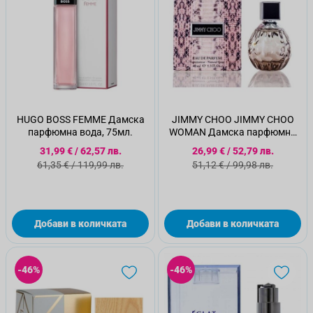
HUGO BOSS FEMME Дамска
JIMMY CHOO JIMMY CHOO
парфюмна вода, 75мл.
WOMAN Дамска парфюмна
вода, 40МЛ
Специална цена
Специална цена
31,99 €
/
62,57 лв.
26,99 €
/
52,79 лв.
Стандартна цена
Стандартна цена
61,35 €
/
119,99 лв.
51,12 €
/
99,98 лв.
Добави в количката
Добави в количката
-46%
-46%