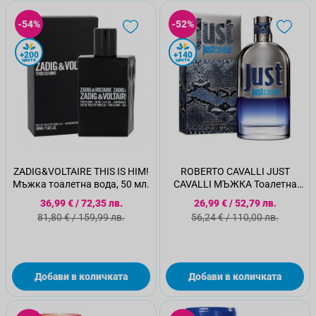
-54%
-52%
+200
+140
цветя
цветя
ZADIG&VOLTAIRE THIS IS HIM!
ROBERTO CAVALLI JUST
Мъжка тоалетна вода, 50 мл.
CAVALLI МЪЖКА Тоалетна
Вода 90мл.
Специална цена
Специална цена
36,99 €
/
72,35 лв.
26,99 €
/
52,79 лв.
Стандартна цена
Стандартна цена
81,80 €
/
159,99 лв.
56,24 €
/
110,00 лв.
Добави в количката
Добави в количката