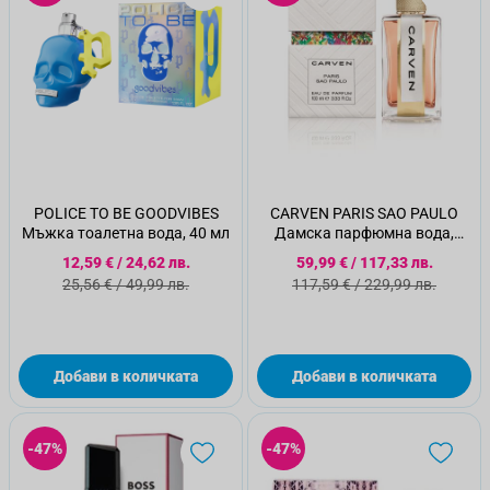
POLICE TO BE GOODVIBES
CARVEN PARIS SAO PAULO
Мъжка тоалетна вода, 40 мл
Дамска парфюмна вода,
100мл
Специална цена
Специална цена
12,59 €
/
24,62 лв.
59,99 €
/
117,33 лв.
Стандартна цена
Стандартна цена
25,56 €
/
49,99 лв.
117,59 €
/
229,99 лв.
Добави в количката
Добави в количката
-47%
-47%