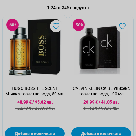
1
-
24
от
345
продукта
-60%
-58%
HUGO BOSS THE SCENT
CALVIN KLEIN CK BE Унисекс
Мъжка тоалетна вода, 50 мл.
тоалетна вода, 100 мл
Специална цена
Специална цена
48,99 €
/
95,82 лв.
20,99 €
/
41,05 лв.
Стандартна цена
Стандартна цена
122,70 €
/
239,98 лв.
51,12 €
/
99,98 лв.
Добави в количката
Добави в количката