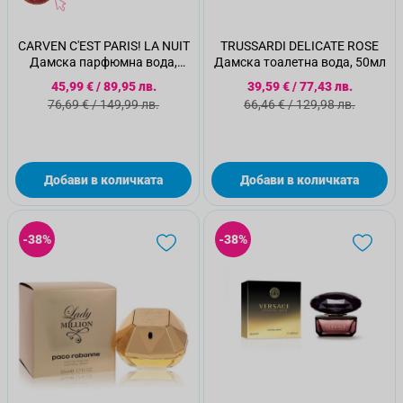
CARVEN C'EST PARIS! LA NUIT
TRUSSARDI DELICATE ROSE
Дамска парфюмна вода,
Дамска тоалетна вода, 50мл
100мл
Специална цена
Специална цена
45,99 €
/
89,95 лв.
39,59 €
/
77,43 лв.
Стандартна цена
Стандартна цена
76,69 €
/
149,99 лв.
66,46 €
/
129,98 лв.
Добави в количката
Добави в количката
-38%
-38%