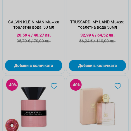
CALVIN KLEIN MAN Мъжка
TRUSSARDI MY LAND Мъжка
тоалетна вода, 50 мл
тоалетна вода 50мл
Специална цена
Специална цена
20,59 €
/
40,27 лв.
32,99 €
/
64,52 лв.
Стандартна цена
Стандартна цена
35,79 €
/
70,00 лв.
56,24 €
/
110,00 лв.
Добави в количката
Добави в количката
-40%
-40%