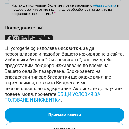
Желая да получавам бюлетин и се съгласявам с
общи условия
и
предоставените от мен данни да се обработват за целите на
изпращане на бюлетин.
*
Последвайте ни:
Lillydrogerie.bg използва бисквитки, за да
Начини на плащане:
персонализира и подобри Вашето изживяване в сайта.
Избирайки бутона “Съгласявам се”, можем да Ви
предоставим по-добро изживяване по време на
Вашето онлайн пазаруване. Блокирането на
определени типове бисквитки ще окаже влияние
върху начина, по който Ви доставяме
Начини на доставка:
персонализирано съдържание. Ако искате да научите
повече, моля, прочетете
ОБЩИ УСЛОВИЯ ЗА
ПОЛЗВАНЕ И БИСКВИТКИ
.
Приемам всички
Copyright © 2025 Лили Дрогерие ЕООД. Всички права
запазени.