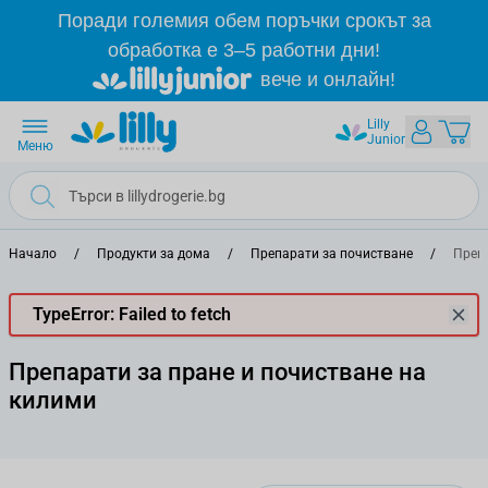
Прескачане към съдържанието
Поради големия обем поръчки срокът за
обработка е 3–5 работни дни!
вече и онлайн!
Lilly
Junior
Меню
Начало
/
Продукти за дома
/
Препарати за почистване
/
Преп
TypeError: Failed to fetch
Препарати за пране и почистване на
килими