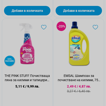
Добави в количката
Добави в количката
-23%
THE PINK STUFF Почистваща
EMSAL Шампоан за
пяна за килими и тапицерии,
почистване на килими, 750
500мл.
мл.
Специална цена
5,11 €
/
9,99 лв.
2,49 €
/
4,87 лв.
Стандартна цена
3,27 €
/
6,40 лв.