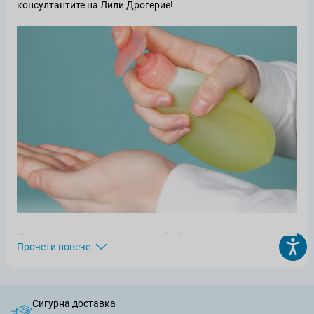
консултантите на Лили Дрогерие!
За какво се използва бебешкото олио
Прочети повече
Подхранващо
Бебешката кожа е изключително нежна и все още не си е
Сигурна доставка