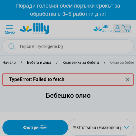
Прескачане към съдържанието
Поради големия обем поръчки срокът за
обработка е 3–5 работни дни!
Lilly
Junior
Меню
Начало
/
Бебета и деца
/
Козметика за бебета
/
Олио за бебет
TypeError: Failed to fetch
Бебешко олио
Филтри