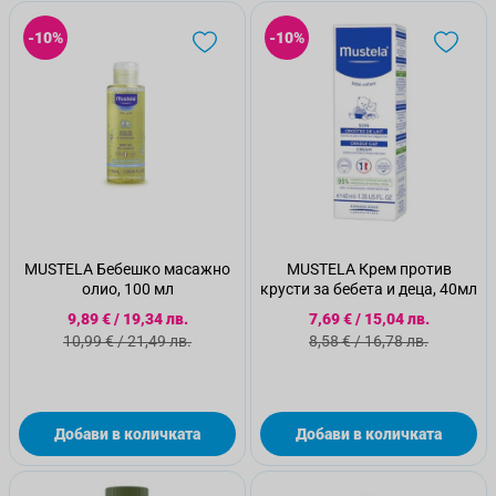
-10%
-10%
MUSTELA Бебешко масажно
MUSTELA Крем против
олио, 100 мл
крусти за бебета и деца, 40мл
Специална цена
Специална цена
9,89 €
/
19,34 лв.
7,69 €
/
15,04 лв.
Стандартна цена
Стандартна цена
10,99 €
/
21,49 лв.
8,58 €
/
16,78 лв.
Добави в количката
Добави в количката