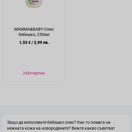
MAMMA&BABY Олио
бебешко, 250мл
1,53 €
/
2,99 лв.
Изчерпан
Защо да използвате бебешко олио? Как то помага на
нежната кожа на новородените? Вижте какво съветват