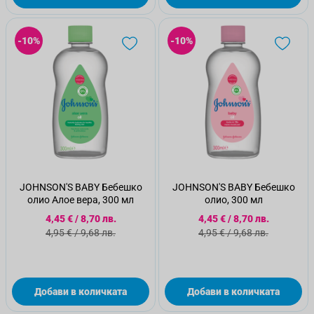
-10%
-10%
JOHNSON'S BABY Бебешко
JOHNSON'S BABY Бебешко
олио Алое вера, 300 мл
олио, 300 мл
Специална цена
Специална цена
4,45 €
/
8,70 лв.
4,45 €
/
8,70 лв.
Стандартна цена
Стандартна цена
4,95 €
/
9,68 лв.
4,95 €
/
9,68 лв.
Добави в количката
Добави в количката