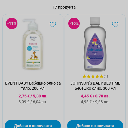
17
продукта
-11%
-10%
(1)
EVENT BABY Бебешко олио за
JOHNSON'S BABY BEDTIME
тяло, 200 мл
Бебешко олио, 300 мл
Специална цена
Специална цена
2,75 €
/
5,38 лв.
4,45 €
/
8,70 лв.
Стандартна цена
Стандартна цена
3,09 €
/
6,04 лв.
4,95 €
/
9,68 лв.
Добави в количката
Добави в количката