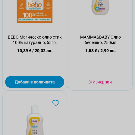
BEBO Магическо олио стик
MAMMA&BABY Олио
100% натурално, 55гр.
бебешко, 250мл
10,39 €
/
20,32 лв.
1,53 €
/
2,99 лв.
Добави в количката
Изчерпан