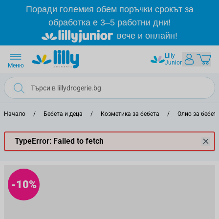
Прескачане към съдържанието
Поради големия обем поръчки срокът за
обработка е 3–5 работни дни!
вече и онлайн!
Lilly
Junior
Меню
Начало
/
Бебета и деца
/
Козметика за бебета
/
Олио за бебет
TypeError: Failed to fetch
-10%