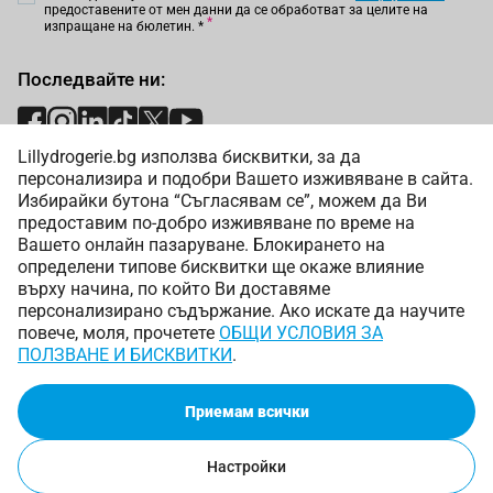
предоставените от мен данни да се обработват за целите на
изпращане на бюлетин.
*
Последвайте ни:
Lillydrogerie.bg използва бисквитки, за да
Начини на плащане:
персонализира и подобри Вашето изживяване в сайта.
Избирайки бутона “Съгласявам се”, можем да Ви
предоставим по-добро изживяване по време на
Вашето онлайн пазаруване. Блокирането на
определени типове бисквитки ще окаже влияние
върху начина, по който Ви доставяме
Начини на доставка:
персонализирано съдържание. Ако искате да научите
повече, моля, прочетете
ОБЩИ УСЛОВИЯ ЗА
ПОЛЗВАНЕ И БИСКВИТКИ
.
Приемам всички
Copyright © 2025 Лили Дрогерие ЕООД. Всички права
запазени.
Настройки
Онлайн магазин от