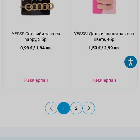
YESSS Сет фиби за коса
YESSS! Детски шноли за коса
happy, 3 бр.
цвете, 4бр
0,99 €
/
1,94 лв.
1,53 €
/
2,99 лв.
Изчерпан
Изчерпан
1
2
В момента четете страница
Страница