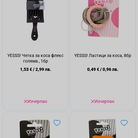
YESSS! Четка за коса флекс
YESSS! Ластици за коса, 8бр
голяма , 1бр
1,53 €
/
2,99 лв.
0,49 €
/
0,96 лв.
Изчерпан
Изчерпан