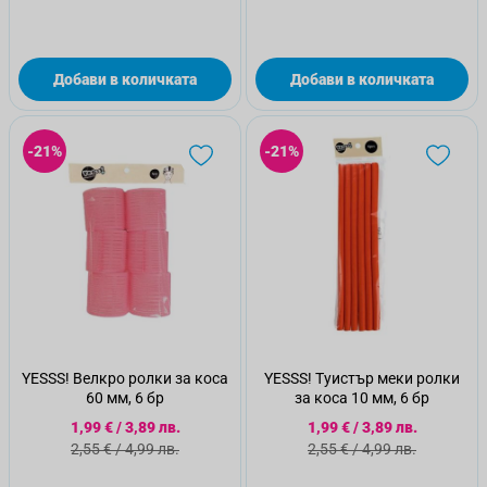
Добави в количката
Добави в количката
-21%
-21%
YESSS! Велкро ролки за коса
YESSS! Туистър меки ролки
60 мм, 6 бр
за коса 10 мм, 6 бр
Специална цена
Специална цена
1,99 €
/
3,89 лв.
1,99 €
/
3,89 лв.
Стандартна цена
Стандартна цена
2,55 €
/
4,99 лв.
2,55 €
/
4,99 лв.