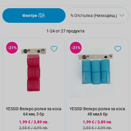
Филтри
1
-
24
от
27
продукта
-21%
-21%
YESSS! Велкро ролки за коса
YESSS! Велкро ролки за коса
64 мм, 3 бр
48 мм,6 бр
Специална цена
Специална цена
1,99 €
/
3,89 лв.
1,99 €
/
3,89 лв.
Стандартна цена
Стандартна цена
2,55 €
/
4,99 лв.
2,55 €
/
4,99 лв.