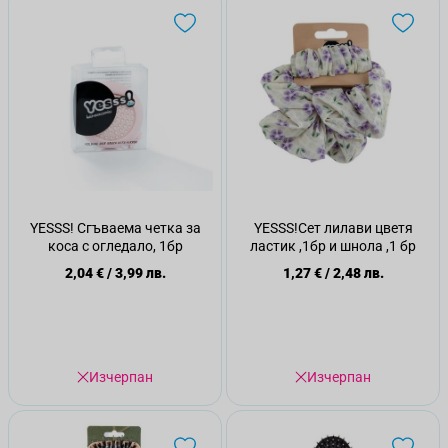
YESSS! Сгъваема четка за
YESSS!Сет лилави цветя
коса с огледало, 1бр
ластик ,1бр и шнола ,1 бр
2,04 €
/
3,99 лв.
1,27 €
/
2,48 лв.
Изчерпан
Изчерпан