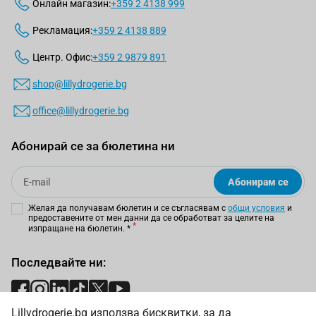
Онлайн магазин:
+359 2 4138 999
Рекламация:
+359 2 4138 889
Центр. Офис:
+359 2 9879 891
shop@lillydrogerie.bg
office@lillydrogerie.bg
Абонирай се за бюлетина ни
Email
Абонирам се
Желая да получавам бюлетин и се съгласявам с
общи условия
и
предоставените от мен данни да се обработват за целите на
изпращане на бюлетин.
*
Последвайте ни:
Lillydrogerie.bg използва бисквитки, за да