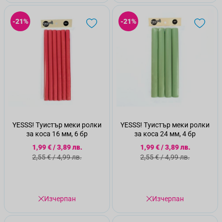
-21%
-21%
YESSS! Туистър меки ролки
YESSS! Туистър меки ролки
за коса 16 мм, 6 бр
за коса 24 мм, 4 бр
Специална цена
Специална цена
1,99 €
/
3,89 лв.
1,99 €
/
3,89 лв.
Стандартна цена
Стандартна цена
2,55 €
/
4,99 лв.
2,55 €
/
4,99 лв.
Изчерпан
Изчерпан