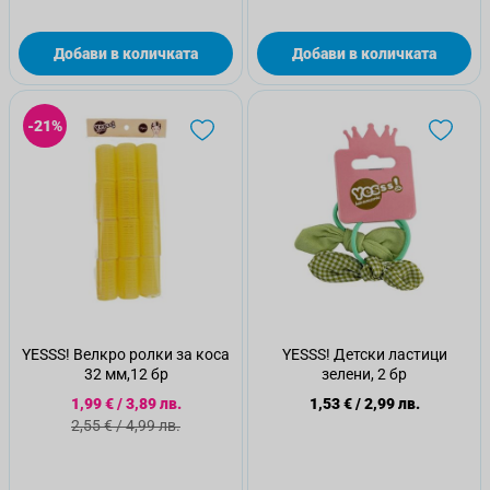
Добави в количката
Добави в количката
-21%
YESSS! Велкро ролки за коса
YESSS! Детски ластици
32 мм,12 бр
зелени, 2 бр
Специална цена
1,99 €
/
3,89 лв.
1,53 €
/
2,99 лв.
Стандартна цена
2,55 €
/
4,99 лв.