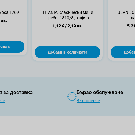
коса 1769
TITANIA Класически мини
JEAN LO
гребен1810/8 , кафяв
ла
 лв.
1,12 €
/
2,19 лв.
5,21
ичката
Добави в количката
Добав
я за доставка
Бързо обслужване
ече
Виж повече