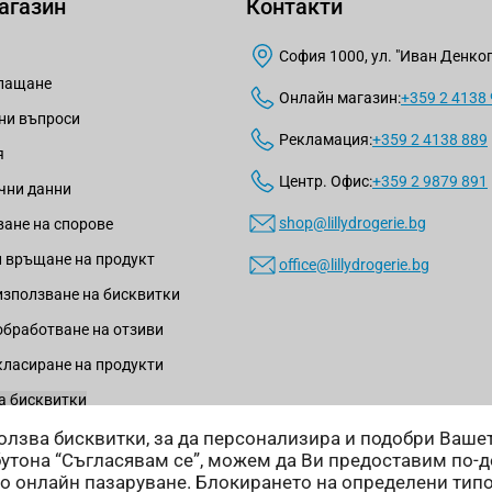
агазин
Контакти
София 1000, ул. "Иван Денкогл
плащане
Онлайн магазин:
+359 2 4138
ни въпроси
Рекламация:
+359 2 4138 889
я
Центр. Офис:
+359 2 9879 891
чни данни
shop@lillydrogerie.bg
ане на спорове
 връщане на продукт
office@lillydrogerie.bg
използване на бисквитки
обработване на отзиви
класиране на продукти
а бисквитки
зползва бисквитки, за да персонализира и подобри Ваш
бутона “Съгласявам се”, можем да Ви предоставим по-
о онлайн пазаруване. Блокирането на определени тип