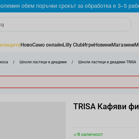
олемия обем поръчки срокът за обработка е 3–5 раб
езащита
Ново
Само онлайн
Lilly Club
Игри
Новини
Магазини
М
 коса
/
Шноли ластици и диадеми
/
Шноли ластици и диадеми TRISA
TRISA Кафяви фиб
В наличност