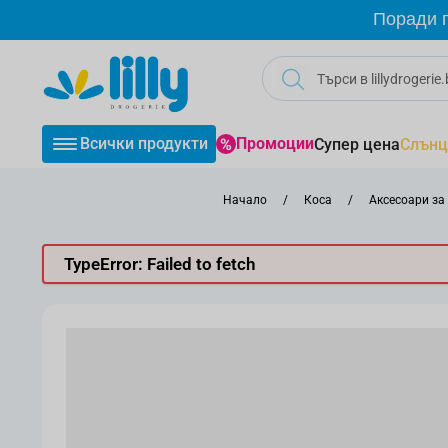
Прескачане към съдържанието
Поради г
Всички продукти
Промоции
Супер цена
Слънц
Начало
/
Коса
/
Аксесоари за
TypeError: Failed to fetch