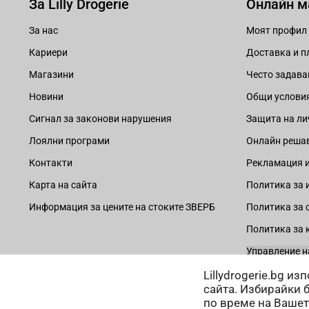
За Lilly Drogerie
Онлайн м
За нас
Моят профил
Кариери
Доставка и 
Магазини
Често задава
Новини
Общи услови
Сигнал за законови нарушения
Защита на ли
Лоялни програми
Онлайн решав
Контакти
Рекламация и
Карта на сайта
Политика за 
Информация за цените на стоките ЗВЕРБ
Политика за 
Политика за 
Управление н
Lillydrogerie.bg и
сайта. Избирайки 
по време на Вашет