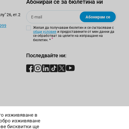
Абонирай се за бюлетина ни
Email
у" 26, ет.2
Абонирам се
 999
Желая да получавам бюлетин и се съгласявам с
общи условия
и предоставените от мен данни да
се обработват за целите на изпращане на
бюлетин.
*
Последвайте ни:
ето изживяване в
добро изживяване
ове бисквитки ще