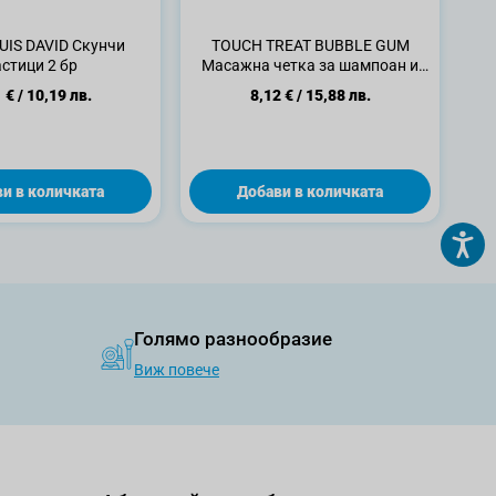
UIS DAVID Скунчи
TOUCH TREAT BUBBLE GUM
стици 2 бр
Масажна четка за шампоан и
скалп , 1бр
 €
/
10,19 лв.
8,12 €
/
15,88 лв.
и в количката
Добави в количката
Голямо разнообразие
Виж повече