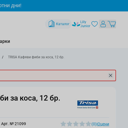
отни дни!
Lilly
Каталог
Junior
арки
/
TRISA Кафяви фиби за коса, 12 бр.
и за коса, 12 бр.
Арт. №
21099
(0)
|
Оцени