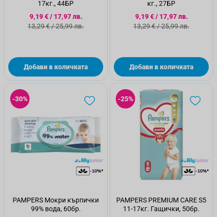
17кг., 44БР
кг., 27БР
Специална цена
Специална цена
9,19 €
/
17,97 лв.
9,19 €
/
17,97 лв.
Стандартна цена
Стандартна цена
13,29 €
/
25,99 лв.
13,29 €
/
25,99 лв.
Добави в количката
Добави в количката
-30%
-25%
PAMPERS Мокри кърпички
PAMPERS PREMIUM CARE S5
99% вода, 60бр.
11-17кг. Гащички, 50бр.