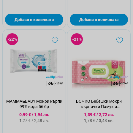
Добави в количката
Добави в количката
-22%
-21%
MAMMA&BABY Мокри кърпи
БОЧКО Бебешки мокри
99% вода 56 бр
кърпички Памук и
смрадлика, 84 бр
Специална цена
Специална цена
0,99 €
/
1,94 лв.
1,39 €
/
2,72 лв.
Стандартна цена
Стандартна цена
1,27 €
/
2,48 лв.
1,78 €
/
3,48 лв.