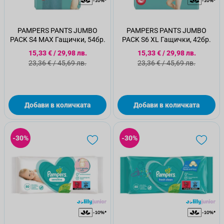
PAMPERS PANTS JUMBO
PAMPERS PANTS JUMBO
PACK S4 MAX Гащички, 54бр.
PACK S6 XL Гащички, 42бр.
Специална цена
Специална цена
15,33 €
/
29,98 лв.
15,33 €
/
29,98 лв.
Стандартна цена
Стандартна цена
23,36 €
/
45,69 лв.
23,36 €
/
45,69 лв.
Добави в количката
Добави в количката
-30%
-30%