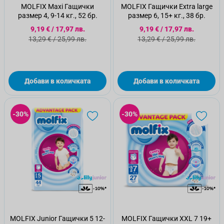
MOLFIX Maxi Гащички
MOLFIX Гащички Extra large
размер 4, 9-14 кг., 52 бр.
размер 6, 15+ кг., 38 бр.
Специална цена
Специална цена
9,19 €
/
17,97 лв.
9,19 €
/
17,97 лв.
Стандартна цена
Стандартна цена
13,29 €
/
25,99 лв.
13,29 €
/
25,99 лв.
Добави в количката
Добави в количката
-30%
-30%
MOLFIX Junior Гащички 5 12-
MOLFIX Гащички XXL 7 19+