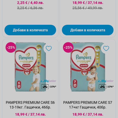
Специална цена
Специална цена
2,25 €
/
4,40 лв.
18,99 €
/
37,14 лв.
Стандартна цена
Стандартна цена
3,25 €
/
6,36 лв.
25,56 €
/
49,99 лв.
Добави в количката
Добави в количката
-25%
-25%
PAMPERS PREMIUM CARE S6
PAMPERS PREMIUM CARE S7
13-19кг. Гащички, 46бр.
17+кг Гащички, 40бр.
Специална цена
Специална цена
18,99 €
/
37,14 лв.
18,99 €
/
37,14 лв.