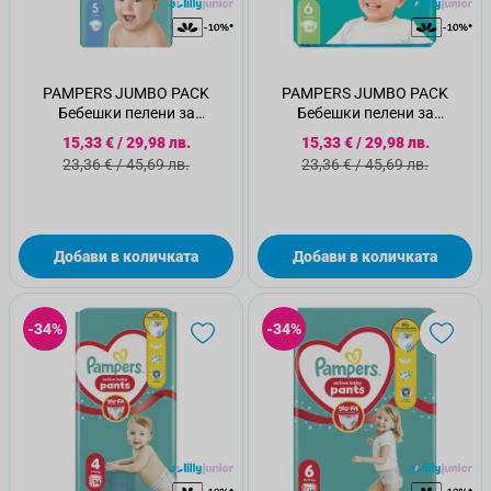
PAMPERS JUMBO PACK
PAMPERS JUMBO PACK
Бебешки пелени за
Бебешки пелени за
еднократна употреба Junior
еднократна употреба Extra
Специална цена
Специална цена
15,33 €
/
29,98 лв.
15,33 €
/
29,98 лв.
размер 5, 11-16кг., 54 бр
large размер 6, 13-18кг., 48
Стандартна цена
Стандартна цена
23,36 €
/
45,69 лв.
23,36 €
/
45,69 лв.
бр.
Добави в количката
Добави в количката
-34%
-34%