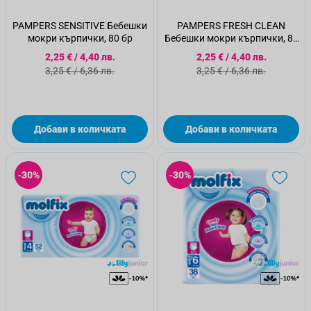
PAMPERS SENSITIVE Бебешки
PAMPERS FRESH CLEAN
мокри кърпички, 80 бр
Бебешки мокри кърпички, 80
бр
Специална цена
Специална цена
2,25 €
/
4,40 лв.
2,25 €
/
4,40 лв.
Стандартна цена
Стандартна цена
3,25 €
/
6,36 лв.
3,25 €
/
6,36 лв.
Добави в количката
Добави в количката
-30%
-30%