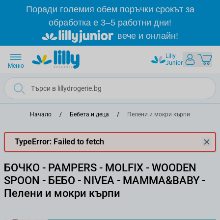
Прескачане към съдържанието
Поради големия обем поръчки срокът за
обработка е 3–5 работни дни!
вече и онлайн!
Lilly
Junior
Меню
Начало
/
Бебета и деца
/
Пелени и мокри кърпи
TypeError: Failed to fetch
БОЧКО - PAMPERS - MOLFIX - WOODEN
SPOON - БЕБО - NIVEA - MAMMA&BABY -
Пелени и мокри кърпи