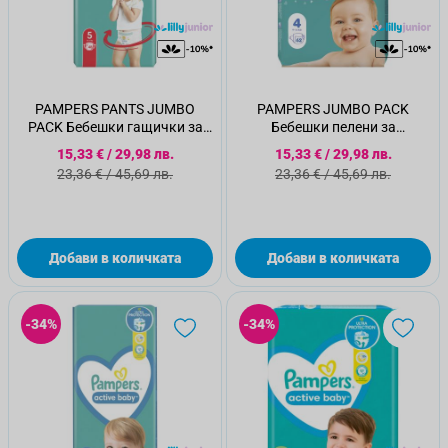
PAMPERS PANTS JUMBO
PAMPERS JUMBO PACK
PACK Бебешки гащички за
Бебешки пелени за
еднократна употреба Junior
еднократна употреба Maxi
Специална цена
Специална цена
15,33 €
/
29,98 лв.
15,33 €
/
29,98 лв.
размер 5, 12-17кг., 48 бр.
размер 4, 9-14кг., 62 бр.
Стандартна цена
Стандартна цена
23,36 €
/
45,69 лв.
23,36 €
/
45,69 лв.
Добави в количката
Добави в количката
-34%
-34%