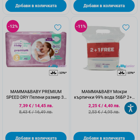
Добави в количката
Добави в количката
-12%
-11%
MAMMA&BABY PREMIUM
MAMMA&BABY Mокри
SPEED DRY Пелени размер 3 ,
кърпички 99% вода 56БР 2+1
4-9кг , 46 бр
безплатно
Специална цена
Специална цена
7,39 €
/
14,45 лв.
2,25 €
/
4,40 лв.
Стандартна цена
Стандартна цена
8,43 €
/
16,49 лв.
2,53 €
/
4,95 лв.
Добави в количката
Добави в количката