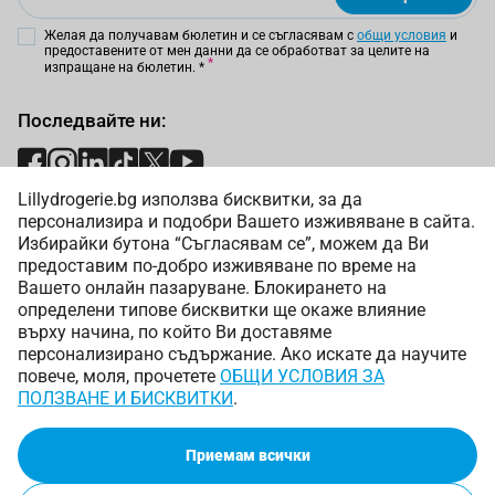
Желая да получавам бюлетин и се съгласявам с
общи условия
и
предоставените от мен данни да се обработват за целите на
изпращане на бюлетин.
*
Последвайте ни:
Lillydrogerie.bg използва бисквитки, за да
Начини на плащане:
персонализира и подобри Вашето изживяване в сайта.
Избирайки бутона “Съгласявам се”, можем да Ви
предоставим по-добро изживяване по време на
Вашето онлайн пазаруване. Блокирането на
определени типове бисквитки ще окаже влияние
върху начина, по който Ви доставяме
Начини на доставка:
персонализирано съдържание. Ако искате да научите
повече, моля, прочетете
ОБЩИ УСЛОВИЯ ЗА
ПОЛЗВАНЕ И БИСКВИТКИ
.
Приемам всички
Copyright © 2025 Лили Дрогерие ЕООД. Всички права
запазени.