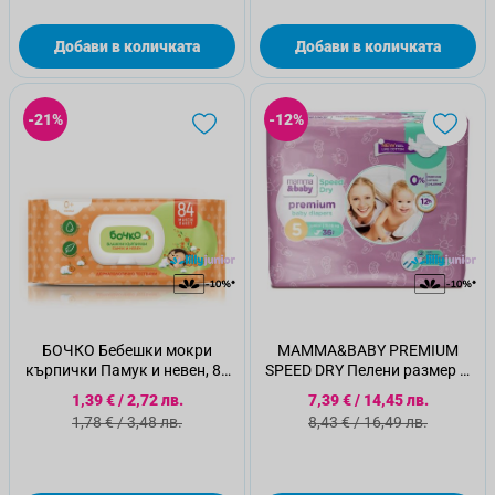
Добави в количката
Добави в количката
-21%
-12%
БОЧКО Бебешки мокри
MAMMA&BABY PREMIUM
кърпички Памук и невен, 84
SPEED DRY Пелени размер 5,
бр
11-16кг, 36 бр
Специална цена
Специална цена
1,39 €
/
2,72 лв.
7,39 €
/
14,45 лв.
Стандартна цена
Стандартна цена
1,78 €
/
3,48 лв.
8,43 €
/
16,49 лв.