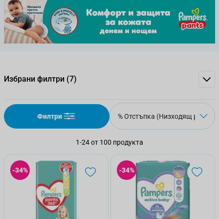
Избрани филтри
(7)
Филтри
1
-
24
от
100
продукта
-34%
-34%