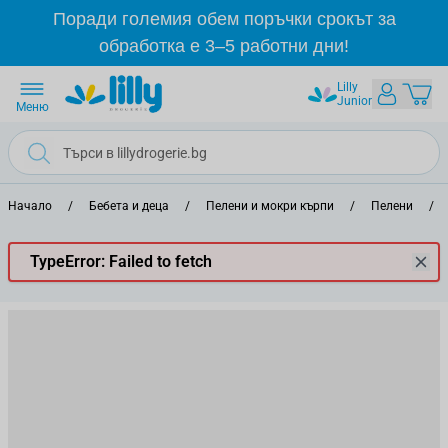
Прескачане към съдържанието
Поради големия обем поръчки срокът за
обработка е 3–5 работни дни!
Lilly
Junior
Меню
Начало
/
Бебета и деца
/
Пелени и мокри кърпи
/
Пелени
/
TypeError: Failed to fetch