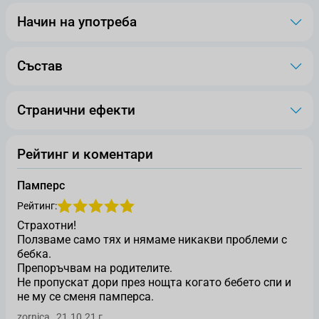
Начин на употреба
Състав
Странични ефекти
Рейтинг и коментари
Памперс
Рейтинг:
Страхотни!
Ползваме само тях и нямаме никакви проблеми с
бебка.
Препоръчвам на родителите.
Не пропускат дори през нощта когато бебето спи и
не му се сменя памперса.
Оценен от
21 октомври 2021 г.
zornica
,
21.10.21 г.