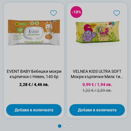
-18%
-18%
ЕVENT BABY Бебешки мокри
VELNEA KIDS ULTRA SOFT
кърпички с Невен, 140 бр
Мокри кърпички Милк тий,
64 бр.
Специална цена
2,28 €
/
4,46 лв.
0,99 €
/
1,94 лв.
Стандартна цена
1,22 €
/
2,39 лв.
Добави в количката
Добави в количката