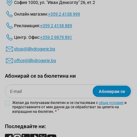
София 1000, ул. "Иван Денкоглу" 26, ет.2
Онлайн магазин:
+359 2 4138 999
Рекламация:
+359 2 4138 889
Центр. Офис:
+359 2 9879 891
shop@lillydrogerie.bg
office@lillydrogerie.bg
Абонирай се за бюлетина ни
Email
Абонирам се
Желая да получавам бюлетин и се съгласявам с
общи условия
и
предоставените от мен данни да се обработват за целите на
изпращане на бюлетин.
*
Последвайте ни: