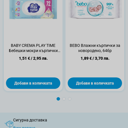
BABY CREMA PLAY TIME
BEBO Влажни кърпички за
Бебешки мокри кърпички
новородено, 64бр
сини/жълти, 72 бр.
1,51 €
/
2,95 лв.
1,89 €
/
3,70 лв.
Добави в количката
Добави в количката
Сигурна доставка
Виж повече