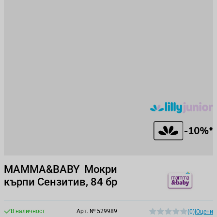
MAMMA&BABY Мокри
кърпи Сензитив, 84 бр
В наличност
Арт. №
529989
(0)
|
Оцени