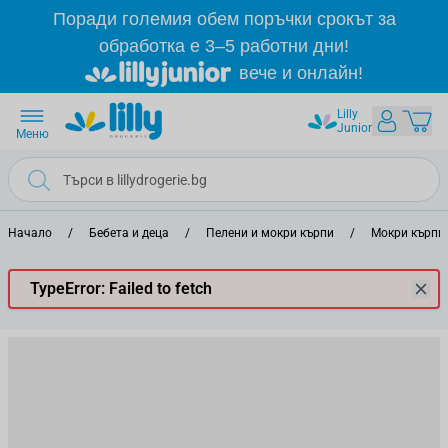
Прескачане към съдържанието
Поради големия обем поръчки срокът за
обработка е 3–5 работни дни!
вече и онлайн!
Lilly
Junior
Меню
Начало
/
Бебета и деца
/
Пелени и мокри кърпи
/
Мокри кърпи
TypeError: Failed to fetch