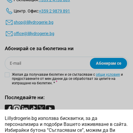
Центр. Офис:
+359 2 9879 891
shop@lillydrogerie.bg
office@lillydrogerie.bg
Абонирай се за бюлетина ни
Email
Абонирам се
Желая да получавам бюлетин и се съгласявам с
общи условия
и
предоставените от мен данни да се обработват за целите на
изпращане на бюлетин.
*
Последвайте ни:
Lillydrogerie.bg използва бисквитки, за да
Начини на плащане:
персонализира и подобри Вашето изживяване в сайта.
Избирайки бутона “Съгласявам се”, можем да Ви