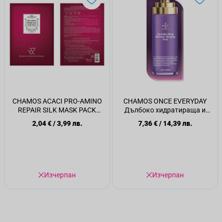
CHAMOS ACACI PRO-AMINO
CHAMOS ONCE EVERYDAY
REPAIR SILK MASK PACK
Дълбоко хидратираща и
Маска за лице, 23 мл.
успокояваща нощна маска с
2,04 €
/
3,99 лв.
7,36 €
/
14,39 лв.
Лавандула, 25 мл
Изчерпан
Изчерпан