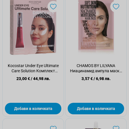
Kocostar Under Eye Ultimate
CHAMOS BY LILYANA
Care Solution Комплект
Ниацинамид ампула маска
Серум+Пачове за очи
за хидратация и сияние,
23,00 €
/
44,98 лв.
3,57 €
/
6,98 лв.
23мл.
Добави в количката
Добави в количката