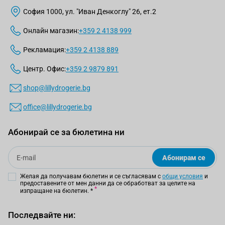
София 1000, ул. "Иван Денкоглу" 26, ет.2
Онлайн магазин:
+359 2 4138 999
Рекламация:
+359 2 4138 889
Центр. Офис:
+359 2 9879 891
shop@lillydrogerie.bg
office@lillydrogerie.bg
Абонирай се за бюлетина ни
Email
Абонирам се
Желая да получавам бюлетин и се съгласявам с
общи условия
и
предоставените от мен данни да се обработват за целите на
изпращане на бюлетин.
*
Последвайте ни: