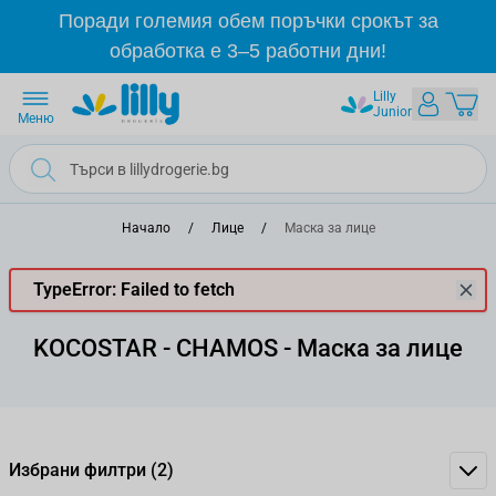
Прескачане към съдържанието
Поради големия обем поръчки срокът за
обработка е 3–5 работни дни!
Lilly
Junior
Меню
Начало
/
Лице
/
Маска за лице
TypeError: Failed to fetch
KOCOSTAR - CHAMOS - Маска за лице
Избрани филтри
(2)