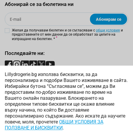
Абонирай се за бюлетина ни
Email
Абонирам се
Желая да получавам бюлетин и се съгласявам с
общи условия
и
предоставените от мен данни да се обработват за целите на
изпращане на бюлетин.
*
Последвайте ни:
Lillydrogerie.bg използва бисквитки, за да
Начини на плащане:
персонализира и подобри Вашето изживяване в сайта.
Избирайки бутона “Съгласявам се”, можем да Ви
предоставим по-добро изживяване по време на
Вашето онлайн пазаруване. Блокирането на
определени типове бисквитки ще окаже влияние
върху начина, по който Ви доставяме
Начини на доставка:
персонализирано съдържание. Ако искате да научите
повече, моля, прочетете
ОБЩИ УСЛОВИЯ ЗА
ПОЛЗВАНЕ И БИСКВИТКИ
.