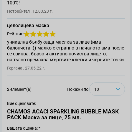
100%!
Оценен от
12 март 2023 г.
Потребител
,
12.03.23 г.
целолицева маска
Рейтинг:
уникална бълбукаща маслка за лице (има
балончета :)) малко е странно в началото ама после
се свиква. бързо и активно почиства лицето,
напълно премахва мъртвите клетки и черните точки.
Оценен от
27 май 2022 г.
Гергана
,
27.05.22 г.
2 елемент(а)
Покажи по:
Вие оценявате:
CHAMOS ACACI SPARKLING BUBBLE MASK
PACK Маска за лице, 25 мл.
Вашата оценка: *