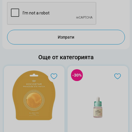
Изпрати
Още от категорията
-30%
-30%