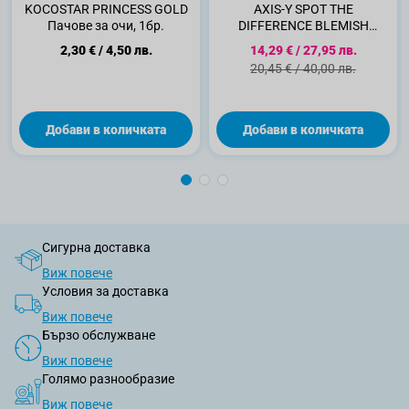
KOCOSTAR PRINCESS GOLD
AXIS-Y SPOT THE
Пачове за очи, 1бр.
DIFFERENCE BLEMISH
TREATMENT- Интензивен
Специална цена
2,30 €
/
4,50 лв.
14,29 €
/
27,95 лв.
серум против
Стандартна цена
20,45 €
/
40,00 лв.
несъвършенства, 15мл.
Добави в количката
Добави в количката
Сигурна доставка
Виж повече
Условия за доставка
Виж повече
Бързо обслужване
Виж повече
Голямо разнообразие
Виж повече