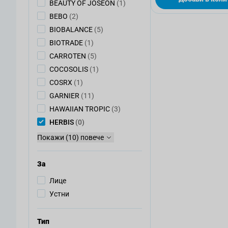
артикул
BEAUTY OF JOSEON
(1)
артикули
BEBO
(2)
артикули
BIOBALANCE
(5)
артикул
BIOTRADE
(1)
артикули
CARROTEN
(5)
артикул
COCOSOLIS
(1)
артикул
COSRX
(1)
артикули
GARNIER
(11)
артикули
HAWAIIAN TROPIC
(3)
артикули
HERBIS
(0)
Покажи (10) повече
За
Лице
Устни
Тип