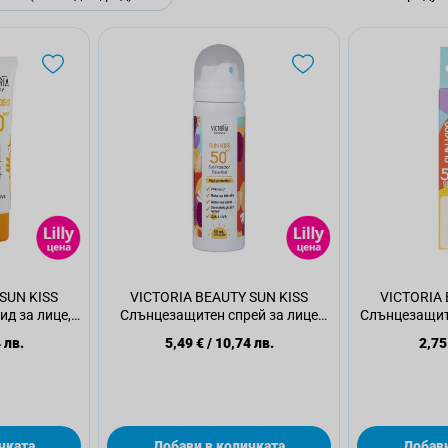
SUN KISS
VICTORIA BEAUTY SUN KISS
VICTORIA 
д за лице,
Слънцезащитен спрей за лице
Слънцезащите
л.
SPF50, 50 мл
SP
 лв.
5,49 €
/
10,74 лв.
2,75
чката
Добави в количката
Добави