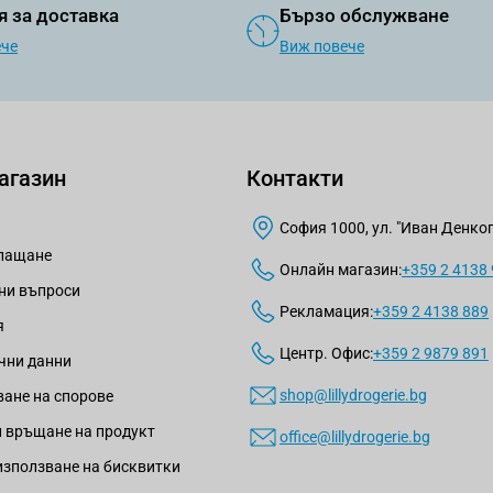
я за доставка
Бързо обслужване
ече
Виж повече
агазин
Контакти
София 1000, ул. "Иван Денкогл
плащане
Онлайн магазин:
+359 2 4138
ни въпроси
Рекламация:
+359 2 4138 889
я
Центр. Офис:
+359 2 9879 891
чни данни
shop@lillydrogerie.bg
ане на спорове
 връщане на продукт
office@lillydrogerie.bg
използване на бисквитки