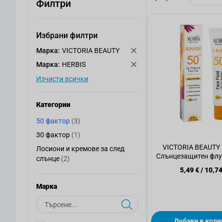
Филтри
Избрани филтри
Mарка:
VICTORIA BEAUTY
Mарка:
HERBIS
Изчисти всички
Категории
артикули
50 фактор
(3)
50 фактор
артикул
30 фактор
(1)
30 фактор
VICTORIA BEAUTY 
Лосиони и кремове за след
Лосиони и кремове за след слънце
Слънцезащитен флуи
артикули
слънце
(2)
SPF50, 40м
5,49 €
/
10,74
Mарка
Търсене
Добави в коли