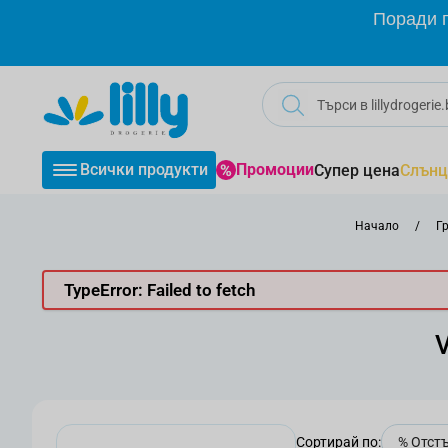
Прескачане към съдържанието
Поради г
Всички продукти
Промоции
Супер цена
Слънц
Начало
/
Г
TypeError: Failed to fetch
Сортирай по: