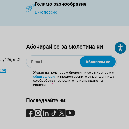
Голямо разнообразие
Виж повече
Абонирай се за бюлетина ни
Email
у" 26, ет.2
Абонирам се
 999
Желая да получавам бюлетин и се съгласявам с
общи условия
и предоставените от мен данни да
се обработват за целите на изпращане на
бюлетин.
*
Последвайте ни: