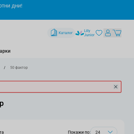
отни дни!
Lilly
Каталог
Junior
арки
/
50 фактор
р
та
Покажи по: