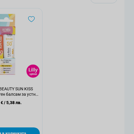
BEAUTY SUN KISS
н балсам за устни,
F 50 , 10м
 €
/
5,38 лв.
 в количката