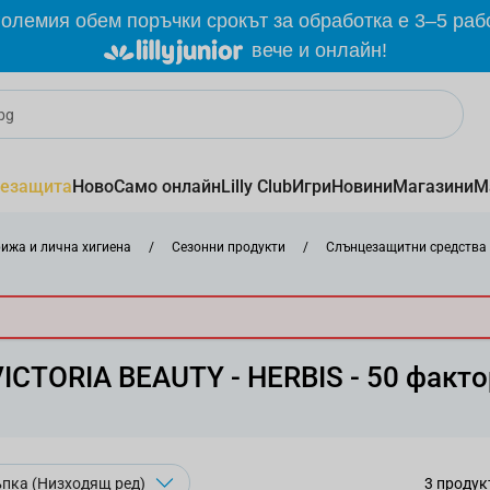
олемия обем поръчки срокът за обработка е 3–5 раб
вече и онлайн!
езащита
Ново
Само онлайн
Lilly Club
Игри
Новини
Магазини
М
рижа и лична хигиена
/
Сезонни продукти
/
Слънцезащитни средства
VICTORIA BEAUTY - HERBIS - 50 факто
3
продук