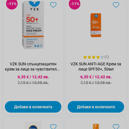
-11%
-11%
(1)
VZK SUN слънцезащитен
VZK SUN ANTI-AGE Крем за
крем за лице за чувствителна
лице SPF50+, 50мл
кожа SPF50+ 50мл
Специална цена
Специална цена
6,35 €
/
12,42 лв.
6,35 €
/
12,42 лв.
Стандартна цена
Стандартна цена
7,15 €
/
13,98 лв.
7,15 €
/
13,98 лв.
Добави в количката
Добави в количката