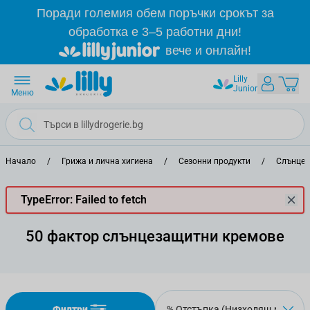
Прескачане към съдържанието
Поради големия обем поръчки срокът за
обработка е 3–5 работни дни!
вече и онлайн!
Lilly
Junior
Меню
Начало
/
Грижа и лична хигиена
/
Сезонни продукти
/
Слънцез
TypeError: Failed to fetch
50 фактор слънцезащитни кремове
Филтри