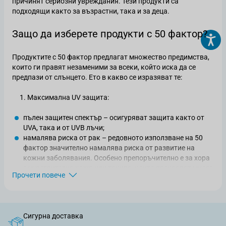
причинят сериозни увреждания. Тези продукти са
подходящи както за възрастни, така и за деца.
Защо да изберете продукти с 50 фактор?
Продуктите с 50 фактор предлагат множество предимства,
които ги правят незаменими за всеки, който иска да се
предпази от слънцето. Ето в какво се изразяват те:
1. Максимална UV защита:
пълен защитен спектър – осигуряват защита както от
UVA, така и от UVB лъчи;
намалява риска от рак – редовното използване на 50
фактор значително намалява риска от развитие на
кожни заболявания. Особено препоръчително е за хора
с чувствителна кожа или такива, които прекарват много
Прочети повече
време на открито;
поддържа младостта – използването на 50 фактор
слънцезащитни кремове помага да се предотвратят
бръчки, тъмни петна и загуба на еластичност.
Сигурна доставка