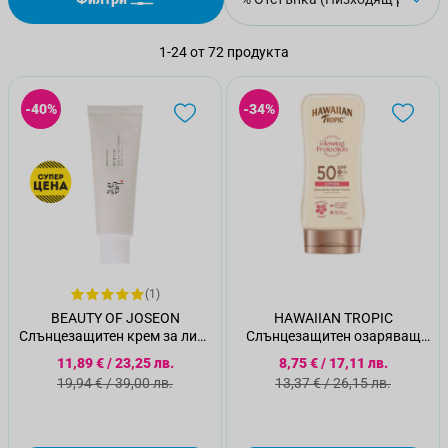
1
-
24
от
72
продукта
-40%
-34%
(1)
BEAUTY OF JOSEON
HAWAIIAN TROPIC
Слънцезащитен крем за лице
Слънцезащитен озаряващ
с екстракт от ориз и
лосион SPF50, 180 мл
Специална цена
Специална цена
11,89 €
/
23,25 лв.
8,75 €
/
17,11 лв.
пробиотик SPF 50, 50 мл
Стандартна цена
Стандартна цена
19,94 €
/
39,00 лв.
13,37 €
/
26,15 лв.