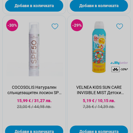
Добави в количката
Добави в количката
-30%
-29%
COCOSOLIS Натурален
VELNEA KIDS SUN CARE
слънцезащитен лосион SPF
INVISIBLE MIST Детски
50, 100мл.
слънцезащитен спрей пяна
Специална цена
Специална цена
15,99 €
/
31,27 лв.
5,19 €
/
10,15 лв.
SPF 50+, 200 мл
Стандартна цена
Стандартна цена
23,00 €
/
44,98 лв.
7,36 €
/
14,39 лв.
Добави в количката
Добави в количката