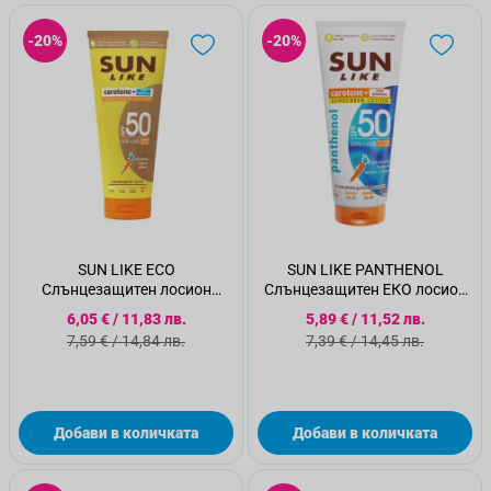
-20%
-20%
SUN LIKE ECO
SUN LIKE PANTHENOL
Слънцезащитен лосион
Слънцезащитен ЕКО лосион
SPF50, 200 мл
туба SPF 50, 150 мл
Специална цена
Специална цена
6,05 €
/
11,83 лв.
5,89 €
/
11,52 лв.
Стандартна цена
Стандартна цена
7,59 €
/
14,84 лв.
7,39 €
/
14,45 лв.
Добави в количката
Добави в количката