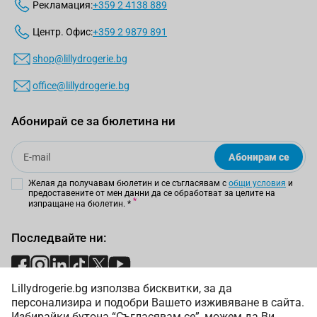
Рекламация:
+359 2 4138 889
лесни за нанасяне – спрейовете и лосионите са удобни за
нанасяне и разпределяне, осигурявайки равномерно
Центр. Офис:
+359 2 9879 891
покритие на цялото тяло.
shop@lillydrogerie.bg
Независимо дали търсите предложение за лице, или тяло, в
нашия онлайн магазин ще намерите разнообразие от
office@lillydrogerie.bg
висококачествени решения.
Абонирай се за бюлетина ни
Ползи от използването на 50 фактор
Email
Абонирам се
Използването на 50 фактор слънцезащитни кремове не
само предпазва от вредните ефекти на слънцето, но и
Желая да получавам бюлетин и се съгласявам с
общи условия
и
предлага редица други ползи, от които:
предоставените от мен данни да се обработват за целите на
изпращане на бюлетин.
*
изглаждане – редовната им употреба помага за
поддържане на равномерна и гладка текстура;
Последвайте ни:
предотвратяване на хиперпигментация – помагат за
намаляване на риска от образуване на тъмни петна и
неравномерен тен;
Lillydrogerie.bg използва бисквитки, за да
Начини на плащане:
персонализира и подобри Вашето изживяване в сайта.
намаляване на сухотата – осигурената хидратация
Избирайки бутона “Съгласявам се”, можем да Ви