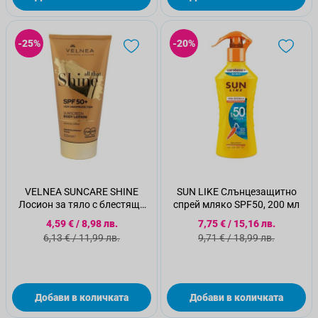
-25%
-20%
VELNEA SUNCARE SHINE
SUN LIKE Слънцезащитно
Лосион за тяло с блестящи
спрей мляко SPF50, 200 мл
частици SPF50, 150 МЛ
Специална цена
Специална цена
4,59 €
/
8,98 лв.
7,75 €
/
15,16 лв.
Стандартна цена
Стандартна цена
6,13 €
/
11,99 лв.
9,71 €
/
18,99 лв.
Добави в количката
Добави в количката