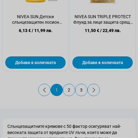
NIVEA SUN Детски
NIVEA SUN TRIPLE PROTECT
слънцезащитен лосион
Флуид за лице защита срещу
джобен размер SPF 50+, 50
UV светлина SPF 50+, 40 мл
6,13 €
/
11,99 лв.
11,50 €
/
22,49 лв.
мл
Добави в количката
Добави в количката
1
2
3
В момента четете страница
Страница
Страница
Слънцезащитните кремове с 50 фактор осигуряват най-
високата защита от вредните UV лъчи, които може да