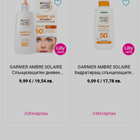
GARNIER AMBRE SOLAIRE
GARNIER AMBRE SOLAIRE
Слънцезащитен дневен
Хидратиращ слънцезащитен
флуид против тъмни петна с
лосион SPF50+, 175 мл
9,99 €
/
19,54 лв.
9,09 €
/
17,78 лв.
Вит. С* SPF50+, 40 мл
Изчерпан
Изчерпан