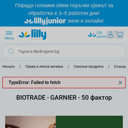
Прескачане към съдържанието
Поради големия обем поръчки срокът за
обработка е 3–5 работни дни!
вече и онлайн!
Lilly
Junior
Меню
Начало
/
Грижа и лична хигиена
/
Сезонни продукти
/
Слънцез
TypeError: Failed to fetch
BIOTRADE - GARNIER - 50 фактор