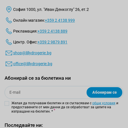
София 1000, ул. "Иван Денкоглу" 26, ет.2
Онлайн магазин:
+359 2 4138 999
Рекламация:
+359 2 4138 889
Центр. Офис:
+359 2 9879 891
shop@lillydrogerie.bg
office@lillydrogerie.bg
Абонирай се за бюлетина ни
Email
Абонирам се
Желая да получавам бюлетин и се съгласявам с
общи условия
и
предоставените от мен данни да се обработват за целите на
изпращане на бюлетин.
*
Последвайте ни: