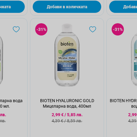
чката
Добави в количката
Добави
-31%
-31%
ларна вода
BIOTEN HYALURONIC GOLD
BIOTEN HYDR
0 мл.
Мицеларна вода, 400мл
во
а цена
Специална цена
Спе
 лв.
2,99 €
/
5,85 лв.
2,99
а цена
Стандартна цена
Ста
 лв.
4,39 €
/
8,59 лв.
4,39