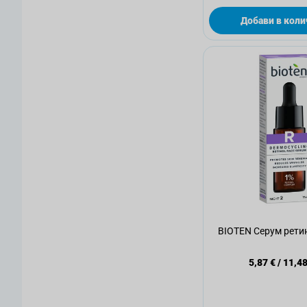
Добави в коли
BIOTEN Серум рети
5,87 €
/
11,48