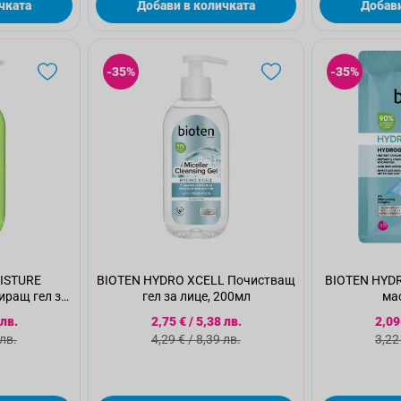
чката
Добави в количката
Добави
-35%
-35%
ISTURE
BIOTEN HYDRO XCELL Почистващ
BIOTEN HYDR
иращ гел за
гел за лице, 200мл
мас
л.
а цена
Специална цена
Спе
 лв.
2,75 €
/
5,38 лв.
2,09
а цена
Стандартна цена
Ста
 лв.
4,29 €
/
8,39 лв.
3,22