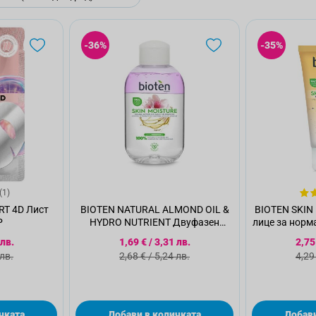
-36%
-35%
(1)
T 4D Лист
BIOTEN NATURAL ALMOND OIL &
BIOTEN SKIN
Р
HYDRO NUTRIENT Двуфазен
лице за норм
лосион за почистване на грим,
кож
а цена
Специална цена
Спе
 лв.
1,69 €
/
3,31 лв.
2,75
125 мл.
а цена
Стандартна цена
Ста
 лв.
2,68 €
/
5,24 лв.
4,29
чката
Добави в количката
Добави