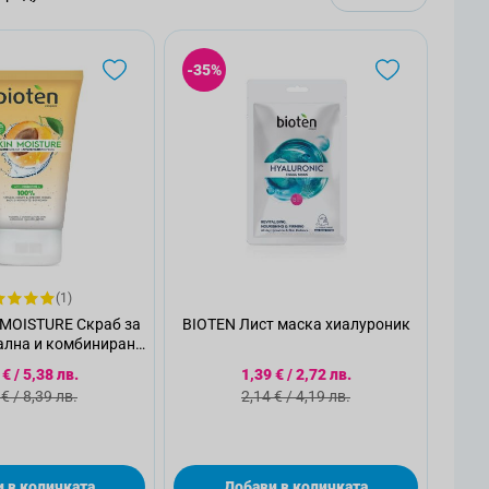
-35%
(1)
 MOISTURE Скраб за
BIOTEN Лист маска хиалуроник
ална и комбинирана
а, 150 мл.
циална цена
Специална цена
 €
/
5,38 лв.
1,39 €
/
2,72 лв.
ндартна цена
Стандартна цена
 €
/
8,39 лв.
2,14 €
/
4,19 лв.
 в количката
Добави в количката