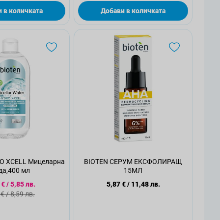
 в количката
Добави в количката
O XCELL Мицеларна
BIOTEN СЕРУМ ЕКСФОЛИРАЩ
да,400 мл
15МЛ
циална цена
 €
/
5,85 лв.
5,87 €
/
11,48 лв.
ндартна цена
 €
/
8,59 лв.