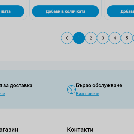
чката
Добави в количката
Добави
1
2
3
4
5
В момента четете страница
Страница
Страница
Страница
Стр
я за доставка
Бързо обслужване
ече
Виж повече
агазин
Контакти