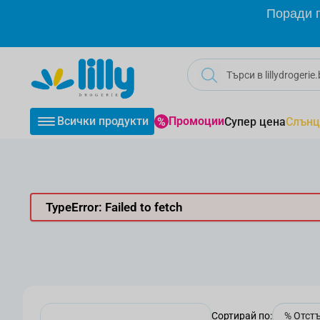
Прескачане към съдържанието
Поради г
Всички продукти
Промоции
Супер цена
Слънц
TypeError: Failed to fetch
Сортирай по: