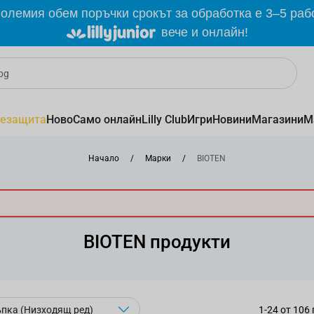
олемия обем поръчки срокът за обработка е 3–5 раб
вече и онлайн!
езащита
Ново
Само онлайн
Lilly Club
Игри
Новини
Магазини
М
Начало
/
Марки
/
BIOTEN
BIOTEN продукти
1
-
24
от
106