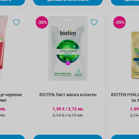
-35%
-35%
це червени
BIOTEN Лист маска колаген
BIOTEN HYAL
0мл
за 
а цена
Специална цена
Спе
 лв.
1,39 €
/
2,72 лв.
1,39
а цена
Стандартна цена
Ста
 лв.
2,14 €
/
4,19 лв.
2,14