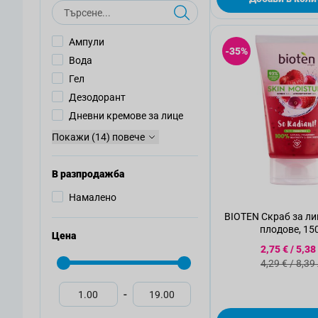
Търсене
Ампули
-35%
Вода
Гел
Дезодорант
Дневни кремове за лице
Покажи (14) повече
В разпродажба
Намалено
BIOTEN Скраб за ли
плодове, 15
Цена
Специалн
2,75 €
/
5,38
Стандартн
4,29 €
/
8,39
-