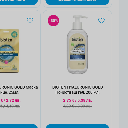
-35%
URONIC GOLD Маска
BIOTEN HYALURONIC GOLD
лице, 25мл.
Почистващ гел, 200 мл.
циална цена
Специална цена
 €
/
2,72 лв.
2,75 €
/
5,38 лв.
ндартна цена
Стандартна цена
 €
/
4,19 лв.
4,29 €
/
8,39 лв.