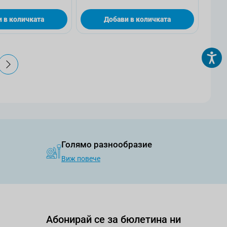
 в количката
Добави в количката
аница
Голямо разнообразие
Виж повече
Абонирай се за бюлетина ни