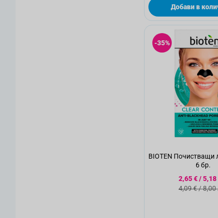
Добави в коли
-35%
BIOTEN Почистващи л
6 бр.
Специалн
2,65 €
/
5,18
Стандартн
4,09 €
/
8,00