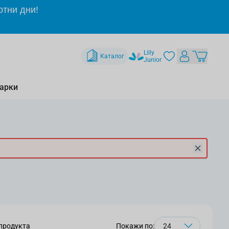
отни дни!
Lilly
Каталог
Junior
арки
продукта
Покажи по: