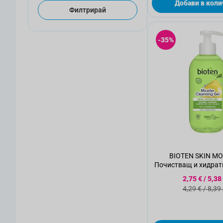
Добави в коли
Филтрирай
-35%
BIOTEN SKIN MO
Почистващ и хидрат
лице, 200м
Специалн
2,75 €
/
5,38
Стандартн
4,29 €
/
8,39