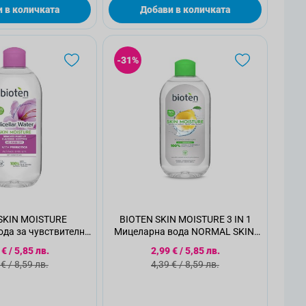
 в количката
Добави в количката
-31%
SKIN MOISTURE
BIOTEN SKIN MOISTURE 3 IN 1
да за чувствителна
Мицеларна вода NORMAL SKIN,
а , 400 мл
400 мл.
циална цена
Специална цена
 €
/
5,85 лв.
2,99 €
/
5,85 лв.
ндартна цена
Стандартна цена
 €
/
8,59 лв.
4,39 €
/
8,59 лв.