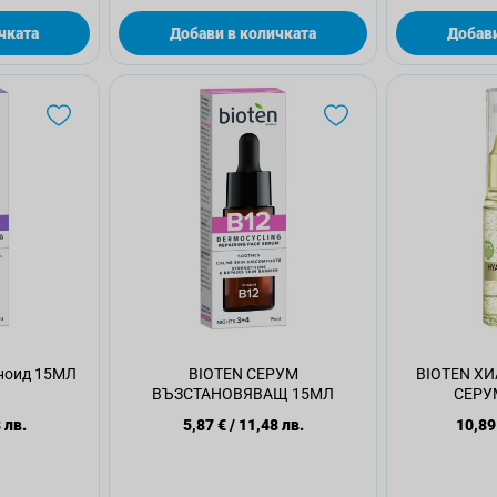
чката
Добави в количката
Добави
ноид 15МЛ
BIOTEN СЕРУМ
BIOTEN Х
ВЪЗСТАНОВЯВАЩ 15МЛ
СЕРУ
 лв.
5,87 €
/
11,48 лв.
10,89