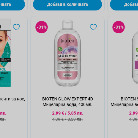
чката
Добави в количката
Добави
-31%
-31%
енти за нос,
BIOTEN GLOW EXPERT 4D
BIOTEN 
Мицеларна вода, 400мл.
Мицеларна во
кож
а цена
Специална цена
Спе
 лв.
2,99 €
/
5,85 лв.
2,99
а цена
Стандартна цена
Ста
 лв.
4,39 €
/
8,59 лв.
4,39