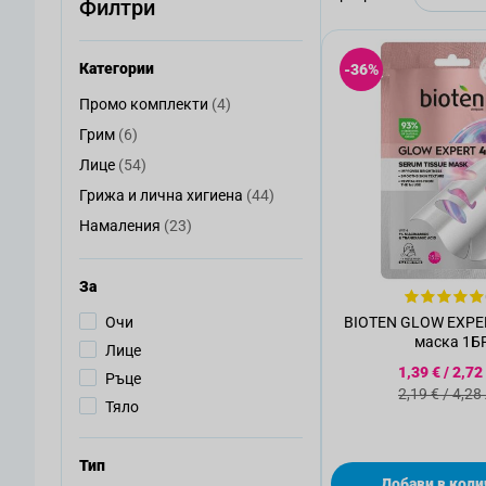
Филтри
Категории
-36%
артикули
Промо комплекти
(4)
Промо комплекти
артикули
Грим
(6)
Грим
артикули
Лице
(54)
Лице
артикули
Грижа и лична хигиена
(44)
Грижа и лична хигиена
артикули
Намаления
(23)
Намаления
За
Oчи
BIOTEN GLOW EXPER
маска 1Б
Лице
Специалн
1,39 €
/
2,72
Ръце
Стандартн
2,19 €
/
4,28
Тяло
Тип
Добави в коли