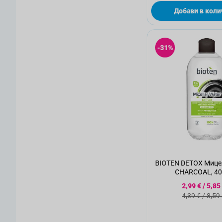
Добави в коли
-31%
BIOTEN DETOX Мице
CHARCOAL, 40
Специалн
2,99 €
/
5,85
Стандартн
4,39 €
/
8,59