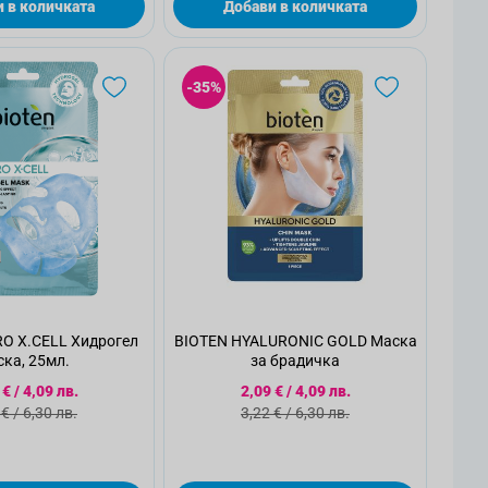
 в количката
Добави в количката
-35%
O X.CELL Хидрогел
BIOTEN HYALURONIC GOLD Маска
ка, 25мл.
за брадичка
циална цена
Специална цена
 €
/
4,09 лв.
2,09 €
/
4,09 лв.
ндартна цена
Стандартна цена
 €
/
6,30 лв.
3,22 €
/
6,30 лв.