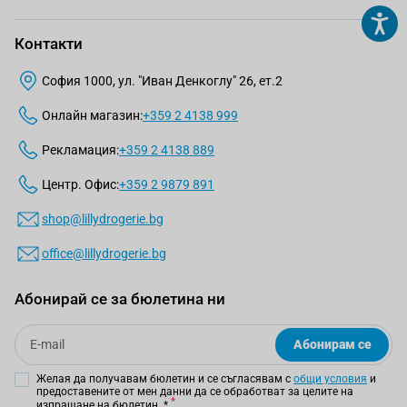
Контакти
София 1000, ул. "Иван Денкоглу" 26, ет.2
Онлайн магазин:
+359 2 4138 999
Рекламация:
+359 2 4138 889
Центр. Офис:
+359 2 9879 891
shop@lillydrogerie.bg
office@lillydrogerie.bg
Абонирай се за бюлетина ни
Email
Абонирам се
Желая да получавам бюлетин и се съгласявам с
общи условия
и
предоставените от мен данни да се обработват за целите на
изпращане на бюлетин.
*