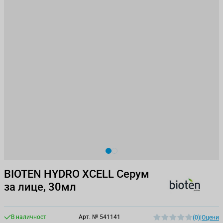
View larger image
View larger image
BIOTEN HYDRO XCELL Серум
за лице, 30мл
В наличност
Арт. №
541141
(0)
|
Оцени