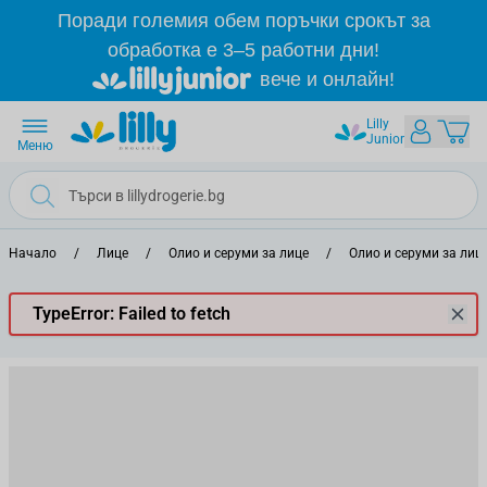
Прескачане към съдържанието
Поради големия обем поръчки срокът за
обработка е 3–5 работни дни!
вече и онлайн!
Lilly
Junior
Меню
Начало
/
Лице
/
Олио и серуми за лице
/
Олио и серуми за лиц
TypeError: Failed to fetch