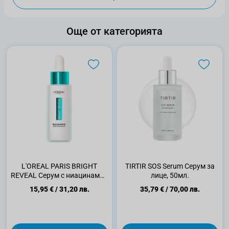
Още от категорията
L'OREAL PARIS BRIGHT
TIRTIR SOS Serum Серум за
REVEAL Сepум c ниацинамид
лице, 50мл.
против тъмни петна, 30мл
15,95 €
/
31,20 лв.
35,79 €
/
70,00 лв.