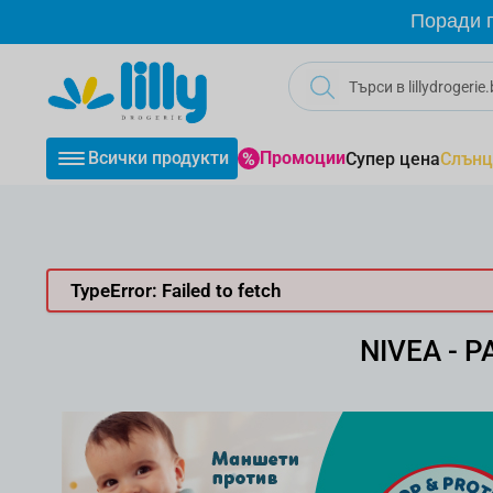
Прескачане към съдържанието
Поради г
Всички продукти
Промоции
Супер цена
Слънц
TypeError: Failed to fetch
NIVEA - 