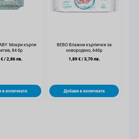
BY Мокри кърпи
BEBO Влажни кърпички за
итив, 84 бр
новородено, 64бр
 €
/
2,86 лв.
1,89 €
/
3,70 лв.
 в количката
Добави в количката