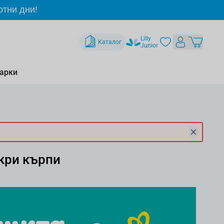
отни дни!
Lilly
Каталог
Junior
арки
кри кърпи