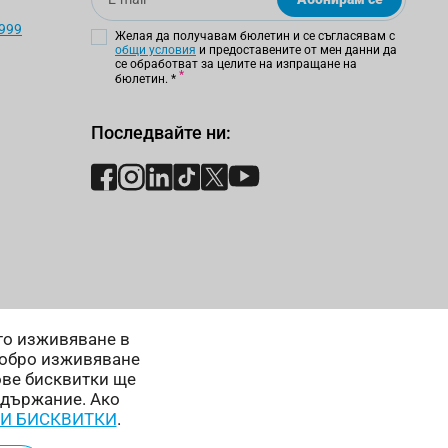
 999
Желая да получавам бюлетин и се съгласявам с
общи условия
и предоставените от мен данни да
се обработват за целите на изпращане на
бюлетин.
*
Последвайте ни:
ето изживяване в
добро изживяване
ове бисквитки ще
ъдържание. Ако
 И БИСКВИТКИ
.