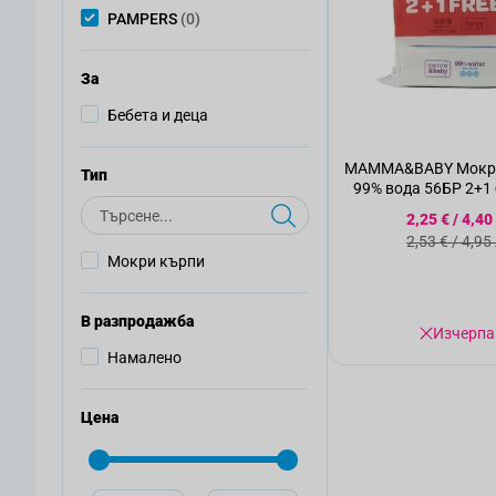
артикули
PAMPERS
(0)
За
Бебета и деца
MAMMA&BABY Mокри
Тип
99% вода 56БР 2+1
Търсене
Специалн
2,25 €
/
4,40
Стандартн
2,53 €
/
4,95
Мокри кърпи
В разпродажба
Изчерпа
Намалено
Цена