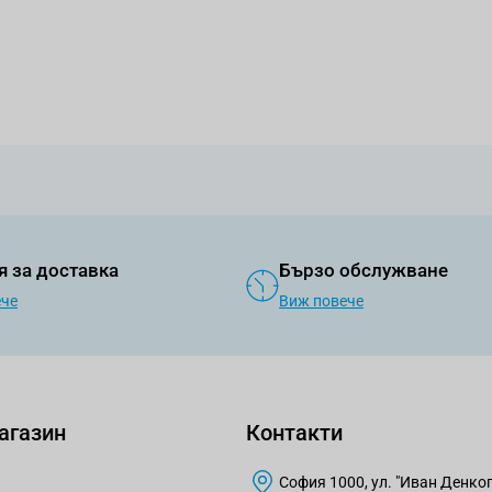
я за доставка
Бързо обслужване
ече
Виж повече
агазин
Контакти
София 1000, ул. "Иван Денкогл