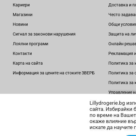
Кариери
Доставка и 
Магазини
Често задава
Новини
Общи услови
Сигнал за законови нарушения
Защита на ли
Лоялни програми
Онлайн решав
Контакти
Рекламация и
Карта на сайта
Политика за 
Информация за цените на стоките ЗВЕРБ
Политика за 
Политика за 
Управление н
Lillydrogerie.bg и
сайта. Избирайки 
по време на Вашет
окаже влияние вър
Начини на плащане:
искате да научите 