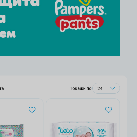
та
Покажи по: