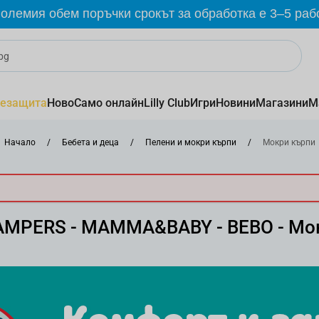
олемия обем поръчки срокът за обработка е 3–5 раб
езащита
Ново
Само онлайн
Lilly Club
Игри
Новини
Магазини
М
Начало
/
Бебета и деца
/
Пелени и мокри кърпи
/
Мокри кърпи
PAMPERS - MAMMA&BABY - BEBO - Мо