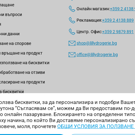
плащане
Онлайн магазин:
+359 2 4138
ни въпроси
Рекламация:
+359 2 4138 889
я
Центр. Офис:
+359 2 9879 891
чни данни
shop@lillydrogerie.bg
ане на спорове
 връщане на продукт
office@lillydrogerie.bg
използване на бисквитки
обработване на отзиви
класиране на продукти
а бисквитки
зползва бисквитки, за да персонализира и подобри Ваш
бутона “Съгласявам се”, можем да Ви предоставим по-
о онлайн пазаруване. Блокирането на определени тип
ху начина, по който Ви доставяме персонализирано с
Начини на доставка:
повече, моля, прочетете
ОБЩИ УСЛОВИЯ ЗА ПОЛЗВАНЕ