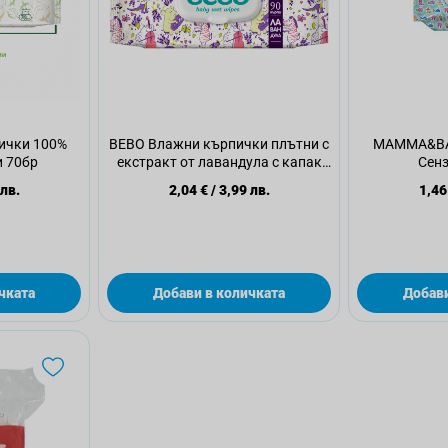
ички 100%
BEBO Влажни кърпички плътни с
MAMMA&BA
 70бр
екстракт от лавандула с капак
Сенз
90бр
 лв.
2,04 €
/
3,99 лв.
1,46
чката
Добави в количката
Добави