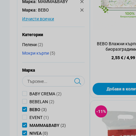
Mарка:
MAMMA&BABY
Mарка:
BEBO
Изчисти всички
Категории
BEBO Влажни кърп
артикули
Пелени
(2)
Пелени
биоразградими
артикули
Мокри кърпи
(5)
Мокри кърпи
2,55 €
/
4,99
Mарка
Търсене
Добави в коли
артикули
BABY CREMA
(2)
артикули
BEBELAN
(2)
артикули
BEBO
(3)
-11%
артикул
EVENT
(1)
артикули
MAMMA&BABY
(2)
артикули
NIVEA
(0)