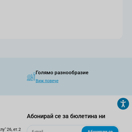
Голямо разнообразие
Виж повече
Абонирай се за бюлетина ни
Email
у" 26, ет.2
Абонирам се