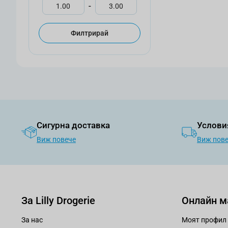
-
Филтрирай
Сигурна доставка
Услови
Виж повече
Виж пов
За Lilly Drogerie
Онлайн м
За нас
Моят профил