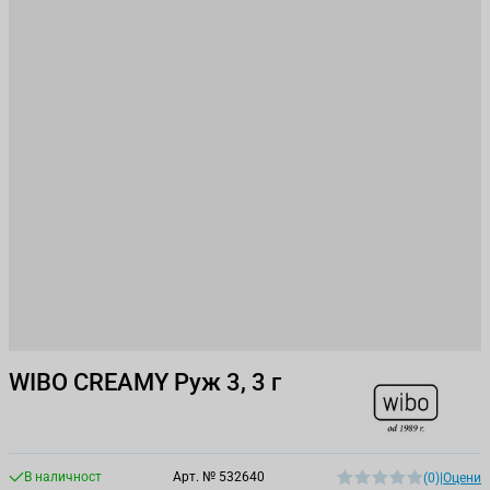
WIBO CREAMY Руж 3, 3 г
В наличност
Арт. №
532640
(0)
|
Оцени