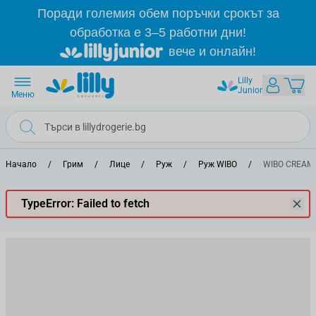
Прескачане към съдържанието
Поради големия обем поръчки срокът за
обработка е 3–5 работни дни!
вече и онлайн!
Lilly
Junior
Меню
Начало
/
Грим
/
Лице
/
Руж
/
Руж WIBO
/
WIBO CREAMY 
TypeError: Failed to fetch