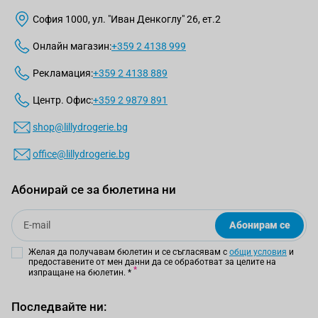
София 1000, ул. "Иван Денкоглу" 26, ет.2
Онлайн магазин:
+359 2 4138 999
Рекламация:
+359 2 4138 889
Центр. Офис:
+359 2 9879 891
shop@lillydrogerie.bg
office@lillydrogerie.bg
Абонирай се за бюлетина ни
Email
Абонирам се
Желая да получавам бюлетин и се съгласявам с
общи условия
и
предоставените от мен данни да се обработват за целите на
изпращане на бюлетин.
*
Последвайте ни: