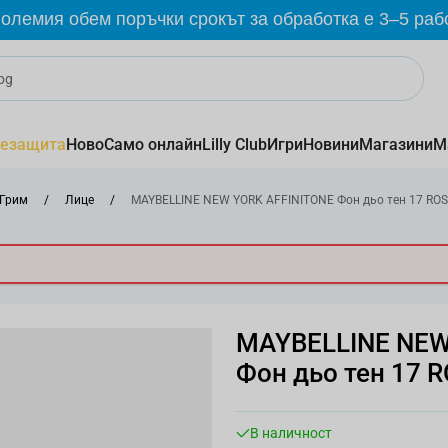
олемия обем поръчки срокът за обработка е 3–5 раб
езащита
Ново
Само онлайн
Lilly Club
Игри
Новини
Магазини
М
Грим
/
Лице
/
MAYBELLINE NEW YORK AFFINITONE Фон дьо тен 17 ROSE
MAYBELLINE NEW
Фон дьо тен 17 R
В наличност