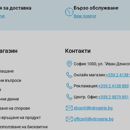
я за доставка
Бързо обслужване
ече
Виж повече
агазин
Контакти
София 1000, ул. "Иван Денкогл
плащане
Онлайн магазин:
+359 2 4138
ни въпроси
Рекламация:
+359 2 4138 889
я
Центр. Офис:
+359 2 9879 891
чни данни
shop@lillydrogerie.bg
ане на спорове
 връщане на продукт
office@lillydrogerie.bg
използване на бисквитки