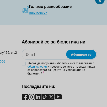
Голямо разнообразие
Виж повече
Абонирай се за бюлетина ни
Email
у" 26, ет.2
Абонирам се
 999
Желая да получавам бюлетин и се съгласявам с
общи условия
и предоставените от мен данни да
се обработват за целите на изпращане на
бюлетин.
*
Последвайте ни: