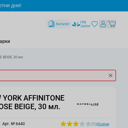
отни дни!
Lilly
Каталог
Junior
арки
 BEIGE, 30 мл.
 YORK AFFINITONE
OSE BEIGE, 30 мл.
Арт. №
6440
(1)
|
Оцени