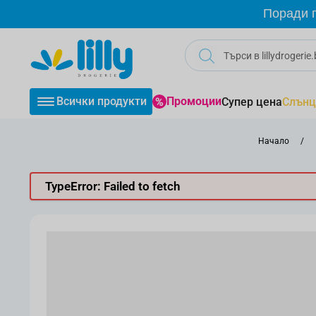
Прескачане към съдържанието
Поради г
Всички продукти
Промоции
Супер цена
Слънц
Начало
/
TypeError: Failed to fetch