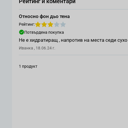
Рейтинг и коментари
Относно фон дьо тена
Рейтинг:
Потвърдена покупка
Не е хидратиращ , напротив на места седи сухо 
Оценен от
18 юни 2024 г.
Иванка
,
18.06.24 г.
1 продукт