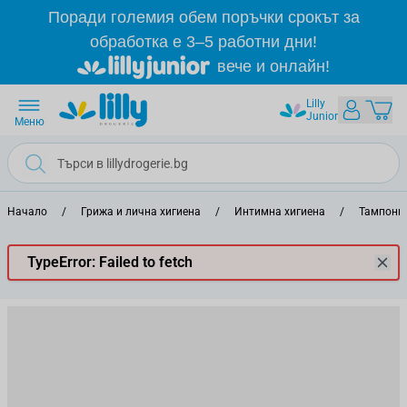
Прескачане към съдържанието
Поради големия обем поръчки срокът за
обработка е 3–5 работни дни!
вече и онлайн!
Lilly
Junior
Меню
Начало
/
Грижа и лична хигиена
/
Интимна хигиена
/
Тампони
TypeError: Failed to fetch