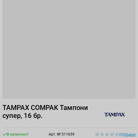
TAMPAX COMPAK Тампони
супер, 16 бр.
В наличност
Арт. №
511659
(0)
|
Оцени