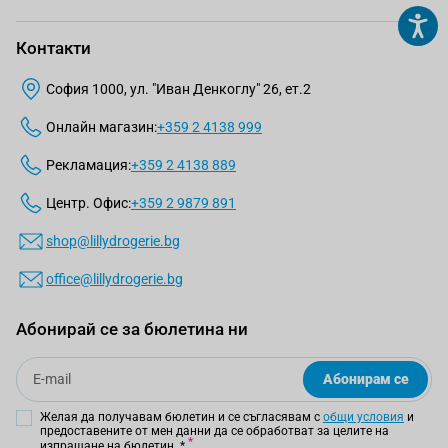
Контакти
София 1000, ул. "Иван Денкоглу" 26, ет.2
Онлайн магазин:
+359 2 4138 999
Рекламация:
+359 2 4138 889
Центр. Офис:
+359 2 9879 891
shop@lillydrogerie.bg
office@lillydrogerie.bg
Абонирай се за бюлетина ни
Email
Абонирам се
Желая да получавам бюлетин и се съгласявам с
общи условия
и
предоставените от мен данни да се обработват за целите на
изпращане на бюлетин.
*