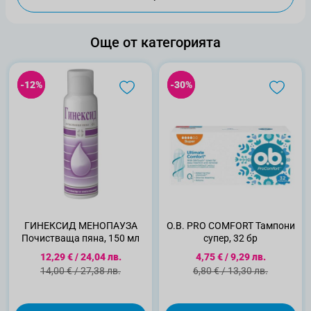
Още от категорията
-12%
-12%
-30%
-30%
ГИНЕКСИД МЕНОПАУЗА
О.В. PRO COMFORT Тампони
Почистваща пяна, 150 мл
супер, 32 бр
Специална цена
Специална цена
12,29 €
/
24,04 лв.
4,75 €
/
9,29 лв.
Стандартна цена
Стандартна цена
14,00 €
/
27,38 лв.
6,80 €
/
13,30 лв.