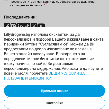
предоставените от мен данни да се обработват за целите на
изпращане на бюлетин.
*
Последвайте ни:
Lillydrogerie.bg използва бисквитки, за да
Начини на плащане:
персонализира и подобри Вашето изживяване в сайта.
Избирайки бутона “Съгласявам се”, можем да Ви
предоставим по-добро изживяване по време на
Вашето онлайн пазаруване. Блокирането на
определени типове бисквитки ще окаже влияние
върху начина, по който Ви доставяме
Начини на доставка:
персонализирано съдържание. Ако искате да научите
повече, моля, прочетете
ОБЩИ УСЛОВИЯ ЗА
ПОЛЗВАНЕ И БИСКВИТКИ
.
Приемам всички
Copyright © 2025 Лили Дрогерие ЕООД. Всички права
запазени.
Онлайн магазин от
Настройки