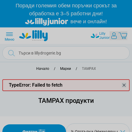
Прескачане към съдържанието
Поради големия обем поръчки срокът за
обработка е 3–5 работни дни!
вече и онлайн!
Lilly
Junior
Меню
Начало
/
Марки
/
TAMPAX
TypeError: Failed to fetch
TAMPAX продукти
Филтри