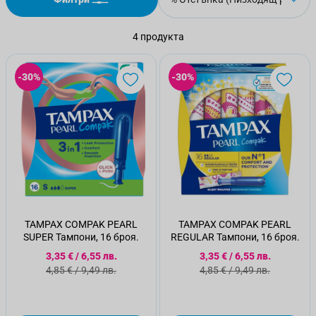
4
продукта
-30%
-30%
TAMPAX COMPAK PEARL
TAMPAX COMPAK PEARL
SUPER Тампони, 16 броя.
REGULAR Тампони, 16 броя.
Специална цена
Специална цена
3,35 €
/
6,55 лв.
3,35 €
/
6,55 лв.
Стандартна цена
Стандартна цена
4,85 €
/
9,49 лв.
4,85 €
/
9,49 лв.