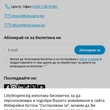
Центр. Офис:
+359 2 9879 891
shop@lillydrogerie.bg
office@lillydrogerie.bg
Абонирай се за бюлетина ни
Email
Абонирам се
Желая да получавам бюлетин и се съгласявам с
общи условия
и
предоставените от мен данни да се обработват за целите на
изпращане на бюлетин.
*
Последвайте ни:
Lillydrogerie.bg използва бисквитки, за да
Начини на плащане:
персонализира и подобри Вашето изживяване в сайта.
Избирайки бутона “Съгласявам се”, можем да Ви