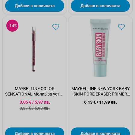
Добави в количката
Добави в количката
-14%
MAYBELLINE COLOR
MAYBELLINE NEW YORK BABY
SENSATIONAL Молив за устни
SKIN PORE ERASER PRIMER
630
Основа за грим, 22 мл.
Специална цена
3,05 €
/
5,97 лв.
6,13 €
/
11,99 лв.
Стандартна цена
3,57 €
/
6,98 лв.
Добави в количката
Добави в количката