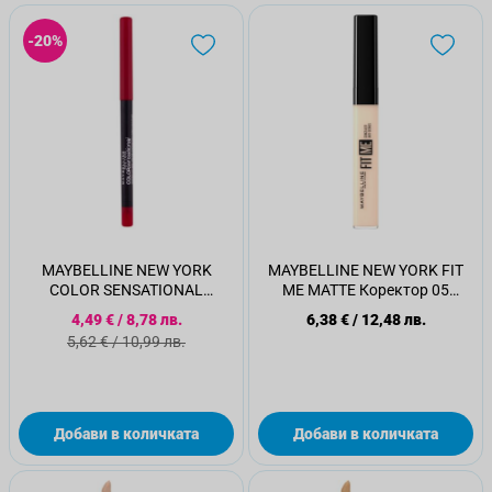
-20%
MAYBELLINE NEW YORK
MAYBELLINE NEW YORK FIT
COLOR SENSATIONAL
ME MATTE Коректор 05
Оформящ молив за устни 90
IVORY, 6.8 мл.
Специална цена
4,49 €
/
8,78 лв.
6,38 €
/
12,48 лв.
BRICK RED, 1.3 гр.
Стандартна цена
5,62 €
/
10,99 лв.
Добави в количката
Добави в количката