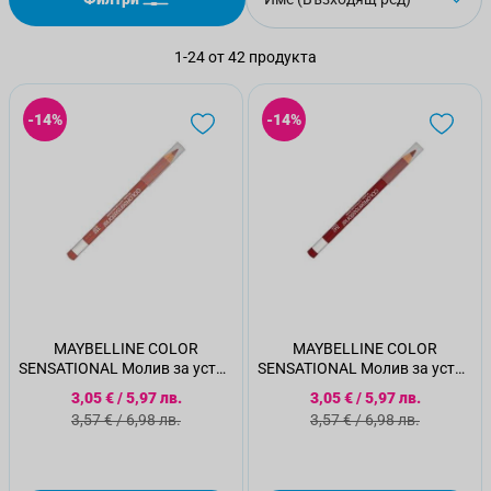
1
-
24
от
42
продукта
-14%
-14%
MAYBELLINE COLOR
MAYBELLINE COLOR
SENSATIONAL Молив за устни
SENSATIONAL Молив за устни
132
547
Специална цена
Специална цена
3,05 €
/
5,97 лв.
3,05 €
/
5,97 лв.
Стандартна цена
Стандартна цена
3,57 €
/
6,98 лв.
3,57 €
/
6,98 лв.