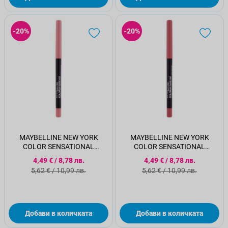
-20%
-20%
MAYBELLINE NEW YORK
MAYBELLINE NEW YORK
COLOR SENSATIONAL
COLOR SENSATIONAL
Оформящ молив за устни 10
Оформящ молив за устни 50
Специална цена
Специална цена
4,49 €
/
8,78 лв.
4,49 €
/
8,78 лв.
NUDE WHISPER, 1.3 гр.
DUSTY ROSE, 1.3 гр.
Стандартна цена
Стандартна цена
5,62 €
/
10,99 лв.
5,62 €
/
10,99 лв.
Добави в количката
Добави в количката