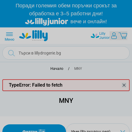
Прескачане към съдържанието
Поради големия обем поръчки срокът за
обработка е 3–5 работни дни!
вече и онлайн!
Lilly
Junior
Меню
Начало
/
MNY
TypeError: Failed to fetch
MNY
Филтри