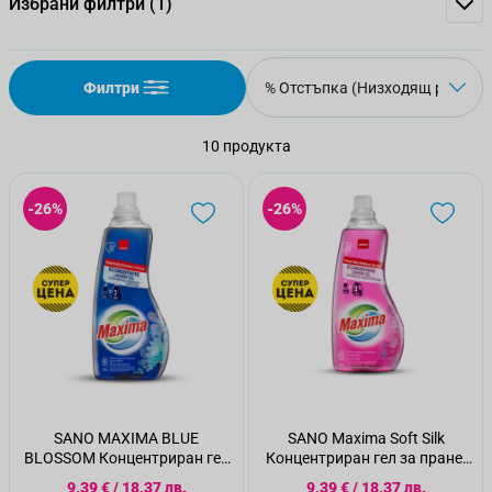
Избрани филтри
(1)
Филтри
10
продукта
-26%
-26%
SANO MAXIMA BLUE
SANO Maxima Soft Silk
BLOSSOM Концентриран гел
Концентриран гел за пране,
за пране, 1,5 л.
60 пранета
Специална цена
Специална цена
9,39 €
/
18,37 лв.
9,39 €
/
18,37 лв.