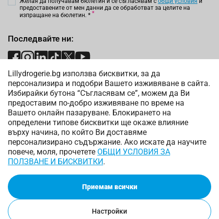
Желая да получавам бюлетин и се съгласявам с
общи условия
и
предоставените от мен данни да се обработват за целите на
изпращане на бюлетин.
*
Последвайте ни:
Lillydrogerie.bg използва бисквитки, за да
Начини на плащане:
персонализира и подобри Вашето изживяване в сайта.
Избирайки бутона “Съгласявам се”, можем да Ви
предоставим по-добро изживяване по време на
Вашето онлайн пазаруване. Блокирането на
определени типове бисквитки ще окаже влияние
върху начина, по който Ви доставяме
Начини на доставка:
персонализирано съдържание. Ако искате да научите
повече, моля, прочетете
ОБЩИ УСЛОВИЯ ЗА
ПОЛЗВАНЕ И БИСКВИТКИ
.
Приемам всички
Copyright © 2025 Лили Дрогерие ЕООД. Всички права
запазени.
Онлайн магазин от
Настройки