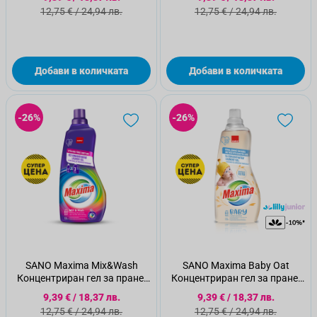
Стандартна цена
Стандартна цена
12,75 €
/
24,94 лв.
12,75 €
/
24,94 лв.
Добави в количката
Добави в количката
-26%
-26%
SANO Maxima Mix&Wash
SANO Maxima Baby Oat
Концентриран гел за пране,
Концентриран гел за пране,
60 пранета
60 пранета
Специална цена
Специална цена
9,39 €
/
18,37 лв.
9,39 €
/
18,37 лв.
Стандартна цена
Стандартна цена
12,75 €
/
24,94 лв.
12,75 €
/
24,94 лв.