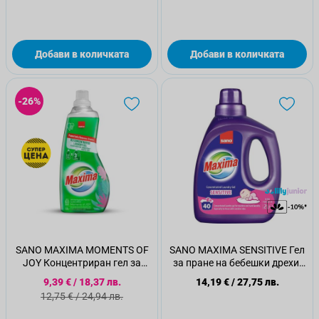
Добави в количката
Добави в количката
-26%
SANO MAXIMA MOMENTS OF
SANO MAXIMA SENSITIVE Гел
JOY Концентриран гел за
за пране на бебешки дрехи,
пране, 1,5л.
40 пранета, 2 литра
Специална цена
9,39 €
/
18,37 лв.
14,19 €
/
27,75 лв.
Стандартна цена
12,75 €
/
24,94 лв.