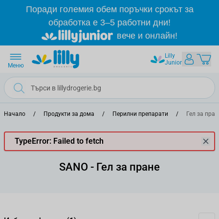
Прескачане към съдържанието
Поради големия обем поръчки срокът за
обработка е 3–5 работни дни!
вече и онлайн!
Lilly
Junior
Меню
Начало
/
Продукти за дома
/
Перилни препарати
/
Гел за пран
TypeError: Failed to fetch
SANO - Гел за пране