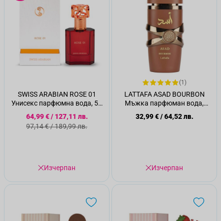
(1)
SWISS ARABIAN ROSE 01
LATTAFA ASAD BOURBON
Унисекс парфюмна вода, 50
Мъжка парфюман вода,
мл
100мл.
Специална цена
64,99 €
/
127,11 лв.
32,99 €
/
64,52 лв.
Стандартна цена
97,14 €
/
189,99 лв.
Изчерпан
Изчерпан