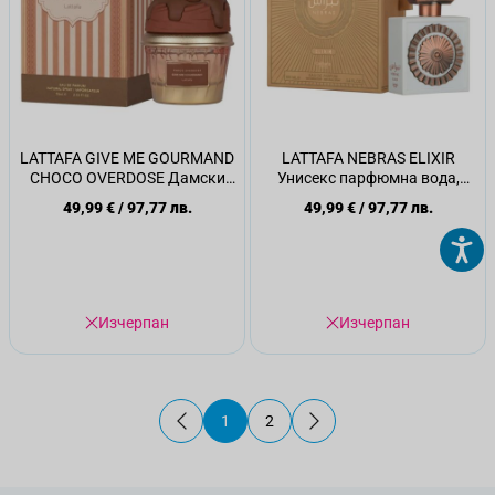
LATTAFA GIVE ME GOURMAND
LATTAFA NEBRAS ELIXIR
CHOCO OVERDOSE Дамски
Унисекс парфюмна вода,
парфюм, 75мл.
100мл.
49,99 €
/
97,77 лв.
49,99 €
/
97,77 лв.
Изчерпан
Изчерпан
1
2
В момента четете страница
Страница