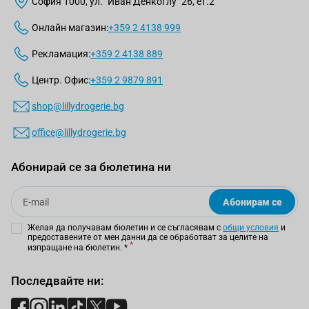
София 1000, ул. "Иван Денкоглу" 26, ет.2
Онлайн магазин:
+359 2 4138 999
Рекламация:
+359 2 4138 889
Центр. Офис:
+359 2 9879 891
shop@lillydrogerie.bg
office@lillydrogerie.bg
Абонирай се за бюлетина ни
Email
Абонирам се
Желая да получавам бюлетин и се съгласявам с
общи условия
и
предоставените от мен данни да се обработват за целите на
изпращане на бюлетин.
*
Последвайте ни: