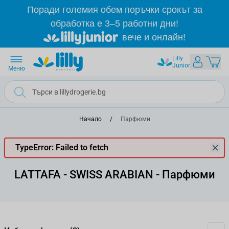
Прескачане към съдържанието
Поради големия обем поръчки срокът за
обработка е 3–5 работни дни!
вече и онлайн!
Lilly
Junior
Меню
Начало
/
Парфюми
TypeError: Failed to fetch
LATTAFA - SWISS ARABIAN - Парфюми