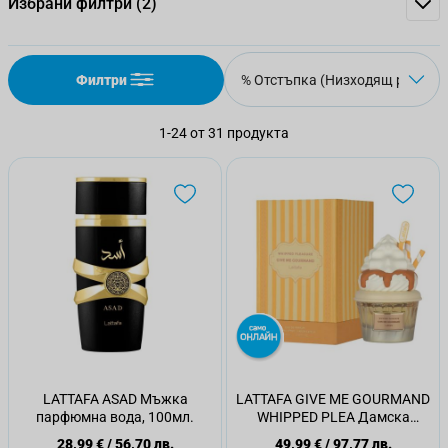
Избрани филтри
(2)
Филтри
1
-
24
от
31
продукта
LATTAFA ASAD Мъжка
LATTAFA GIVE ME GOURMAND
парфюмна вода, 100мл.
WHIPPED PLEA Дамска
парфюмна вода, 75мл.
28,99 €
/
56,70 лв.
49,99 €
/
97,77 лв.