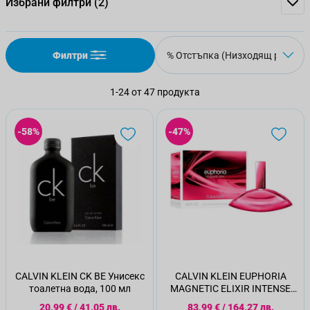
Избрани филтри
(2)
Филтри
1
-
24
от
47
продукта
-58%
-47%
CALVIN KLEIN CK BE Унисекс
CALVIN KLEIN EUPHORIA
тоалетна вода, 100 мл
MAGNETIC ELIXIR INTENSE
Дамска парфюмна вода,
Специална цена
Специална цена
20,99 €
/
41,05 лв.
83,99 €
/
164,27 лв.