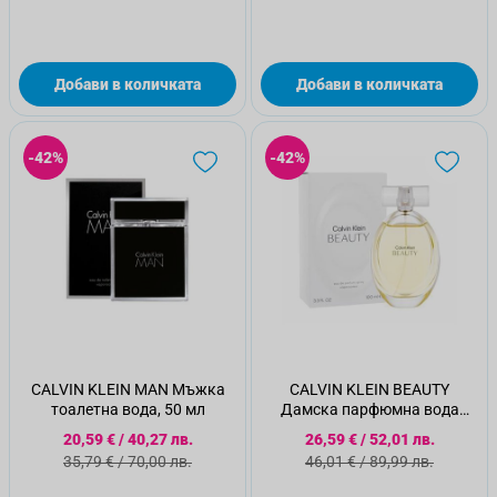
Добави в количката
Добави в количката
-42%
-42%
CALVIN KLEIN MAN Мъжка
CALVIN KLEIN BEAUTY
тоалетна вода, 50 мл
Дамска парфюмна вода
100мл
Специална цена
Специална цена
20,59 €
/
40,27 лв.
26,59 €
/
52,01 лв.
Стандартна цена
Стандартна цена
35,79 €
/
70,00 лв.
46,01 €
/
89,99 лв.