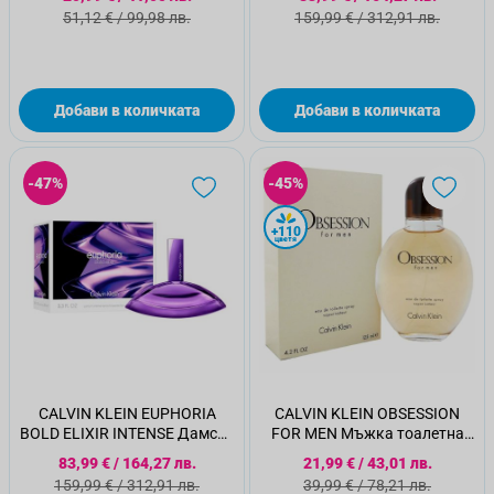
100мл.
Стандартна цена
Стандартна цена
51,12 €
/
99,98 лв.
159,99 €
/
312,91 лв.
Добави в количката
Добави в количката
-47%
-45%
+110
цветя
CALVIN KLEIN EUPHORIA
CALVIN KLEIN OBSESSION
BOLD ELIXIR INTENSE Дамска
FOR MEN Мъжка тоалетна
парфюмна вода, 100мл.
вода,125мл
Специална цена
Специална цена
83,99 €
/
164,27 лв.
21,99 €
/
43,01 лв.
Стандартна цена
Стандартна цена
159,99 €
/
312,91 лв.
39,99 €
/
78,21 лв.