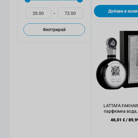
Добави в коли
-
Филтрирай
LATTAFA FAKHA
парфюмна вода, 
46,01 €
/
89,9