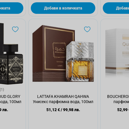
чката
Добави в количката
Добави
(1)
OUD GLORY
LATTAFA KHAMRAH QAHWA
BOUCHERON
ода, 100мл
Унисекс парфюмна вода, 100мл
парфюмн
9 лв.
51,12 €
/
99,98 лв.
52,99 