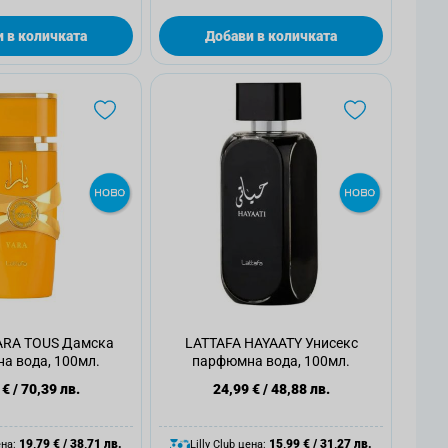
 в количката
Добави в количката
ARA TOUS Дамска
LATTAFA HAYAATY Унисекс
а вода, 100мл.
парфюмна вода, 100мл.
 €
/
70,39 лв.
24,99 €
/
48,88 лв.
19,79 €
/
38,71 лв.
15,99 €
/
31,27 лв.
ена:
Lilly Club цена: