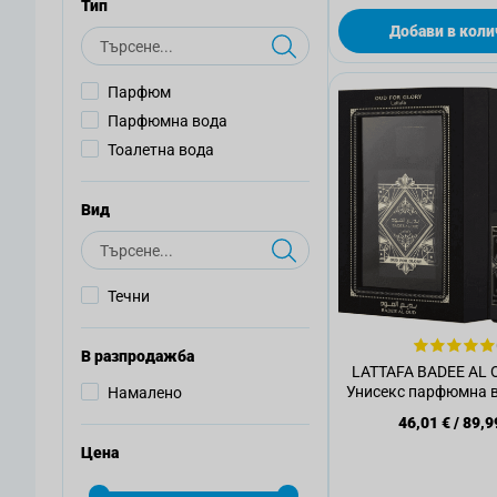
Тип
Добави в коли
Търсене
Парфюм
Парфюмна вода
Тоалетна вода
Вид
Търсене
Течни
В разпродажба
LATTAFA BADEE AL 
Унисекс парфюмна в
Намалено
46,01 €
/
89,9
Цена