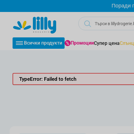
Прескачане към съдържанието
Поради г
Всички продукти
Промоции
Супер цена
Слънц
TypeError: Failed to fetch