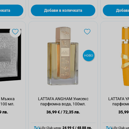
чката
Добави в количката
Добави
R Мъжка
LATTAFA ANGHAM Унисекс
LATTAFA Y
100 мл.
парфюмна вода, 100мл.
парфюмн
9 лв.
36,99 €
/
72,35 лв.
35,99
24,99 €
/
48,88 лв.
Lilly Club цена:
Lilly Club ц