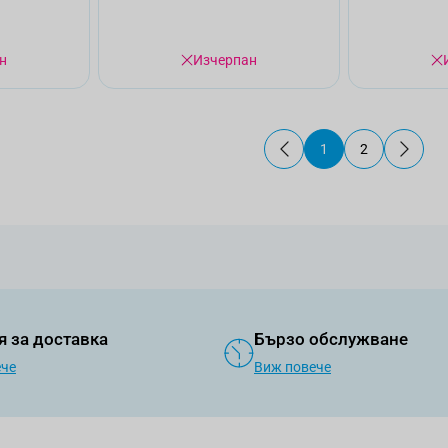
н
Изчерпан
1
2
В момента четете 
Страница
я за доставка
Бързо обслужване
ече
Виж повече