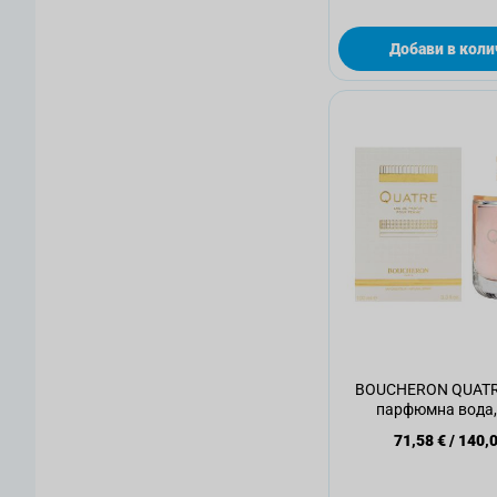
Добави в коли
BOUCHERON QUATR
парфюмна вода,
71,58 €
/
140,0