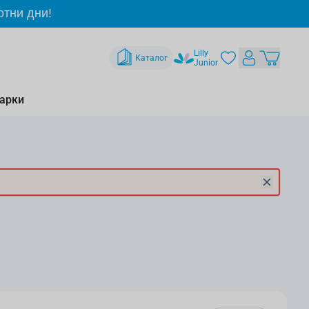
отни дни!
Lilly
Каталог
Junior
арки