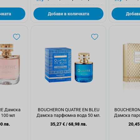
чката
Добави в количката
Добави
E Дамска
BOUCHERON QUATRE EN BLEU
BOUCHERON
 100 мл
Дамска парфюмна вода 50 мл.
Дамска парф
0 лв.
35,27 €
/
68,98 лв.
20,45