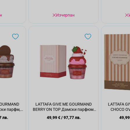
н
Изчерпан
 GOURMAND
LATTAFA GIVE ME GOURMAND
LATTAFA G
ки парфм,
BERRY ON TOP Дамски парфюм,
CHOCO OV
75мл.
пар
7 лв.
49,99 €
/
97,77 лв.
49,99