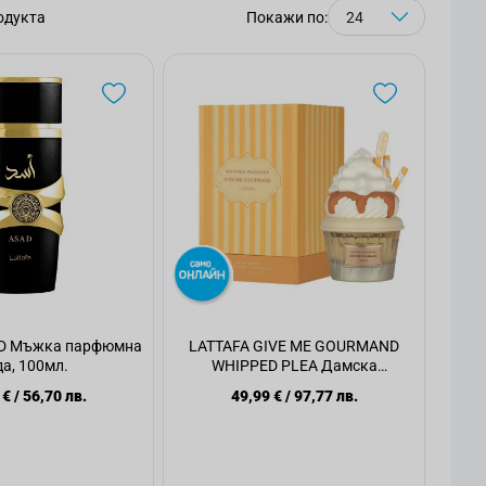
одукта
Покажи по:
AD Мъжка парфюмна
LATTAFA GIVE ME GOURMAND
а, 100мл.
WHIPPED PLEA Дамска
парфюмна вода, 75мл.
 €
/
56,70 лв.
49,99 €
/
97,77 лв.