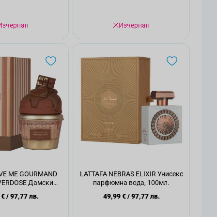
Изчерпан
Изчерпан
IVE ME GOURMAND
LATTAFA NEBRAS ELIXIR Унисекс
ERDOSE Дамски
парфюмна вода, 100мл.
фюм, 75мл.
 €
/
97,77 лв.
49,99 €
/
97,77 лв.