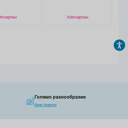
Изчерпан
Изчерпан
страница
Голямо разнообразие
Виж повече