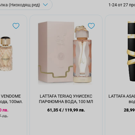
1
-
24
от
27
пр
 VENDOME
LATTAFA TERIAQ УНИСЕКС
LATTAFA AS
да, 100мл.
ПАРФЮМНА ВОДА, 100 МЛ
вод
 цена
0 лв.
61,35 €
/
119,99 лв.
28,99
 цена
7 лв.