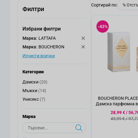
Сортирай по:
Филтри
-42%
Избрани филтри
Mарка:
LATTAFA
Mарка:
BOUCHERON
Изчисти всички
Категории
артикули
Дамски
(20)
Дамски
артикули
Мъжки
(14)
Мъжки
BOUCHERON PLACE
артикули
Унисекс
(7)
Унисекс
Дамска парфюмна во
Специална
28,99 €
/
56,7
Mарка
Стандартна
49,99 €
/
97,7
Търсене