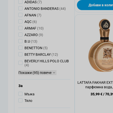
артикули
ADIDAS
(7)
Добави в коли
артикули
ANTONIO BANDERAS
(44)
артикули
AFNAN
(7)
артикули
AQC
(6)
артикули
ARMAF
(10)
артикули
AZZARO
(9)
артикули
B.U
(13)
артикули
BENETTON
(5)
артикули
BETTY BARCLAY
(12)
BEVERLY HILLS POLO CLUB
артикули
(4)
Покажи (95) повече
LATTAFA FAKHAR EX
За
парфюмна вода,
Мъжа
35,99 €
/
70,3
Тяло