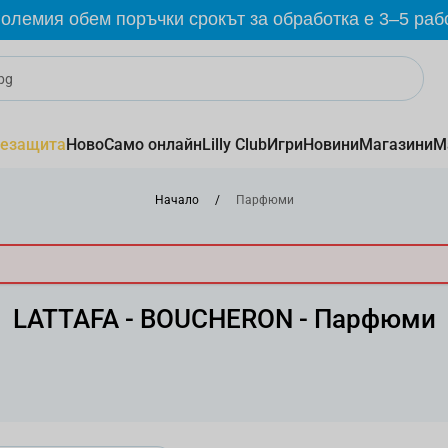
олемия обем поръчки срокът за обработка е 3–5 раб
езащита
Ново
Само онлайн
Lilly Club
Игри
Новини
Магазини
М
Начало
/
Парфюми
LATTAFA - BOUCHERON - Парфюми