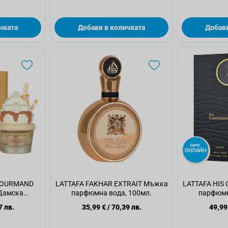
чката
Добави в количката
Добави
 GOURMAND
LATTAFA FAKHAR EXTRAIT Мъжка
LATTAFA HIS
Дамска
парфюмна вода, 100мл.
парфюмн
 75мл.
7 лв.
35,99 €
/
70,39 лв.
49,99