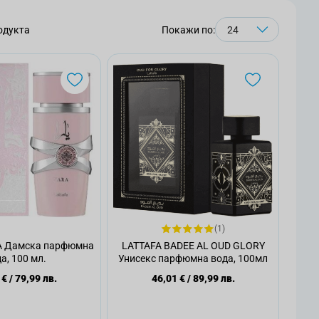
одукта
Покажи по:
(1)
A Дамска парфюмна
LATTAFA BADEE AL OUD GLORY
а, 100 мл.
Унисекс парфюмна вода, 100мл
 €
/
79,99 лв.
46,01 €
/
89,99 лв.