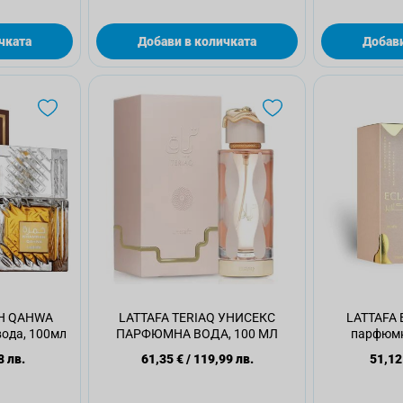
чката
Добави в количката
Добави
H QAHWA
LATTAFA TERIAQ УНИСЕКС
LATTAFA 
ода, 100мл
ПАРФЮМНА ВОДА, 100 МЛ
парфюмн
8 лв.
61,35 €
/
119,99 лв.
51,12