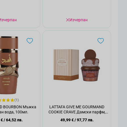
Изчерпан
Изчерпан
(1)
AD BOURBON Мъжка
LATTAFA GIVE ME GOURMAND
н вода, 100мл.
COOKIE CRAVE Дамски парфм,
75мл.
 €
/
64,52 лв.
49,99 €
/
97,77 лв.