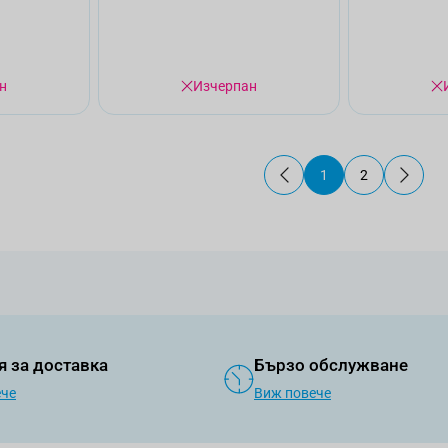
н
Изчерпан
1
2
В момента четете 
Страница
я за доставка
Бързо обслужване
ече
Виж повече