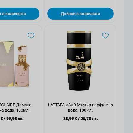
 в количката
Добави в количката
ECLAIRE Дамска
LATTAFA ASAD Мъжка парфюмна
а вода, 100мл.
вода, 100мл.
 €
/
99,98 лв.
28,99 €
/
56,70 лв.