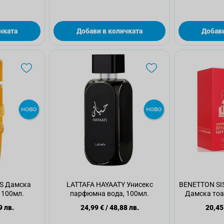
чката
Добави в количката
Добави
S Дамска
LATTAFA HAYAATY Унисекс
BENETTON SI
 100мл.
парфюмна вода, 100мл.
Дамска тоал
9 лв.
24,99 €
/
48,88 лв.
20,45