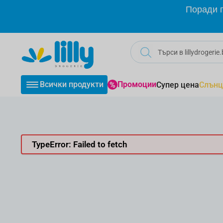
Прескачане към съдържанието
Поради г
Всички продукти
Промоции
Супер цена
Слънц
TypeError: Failed to fetch