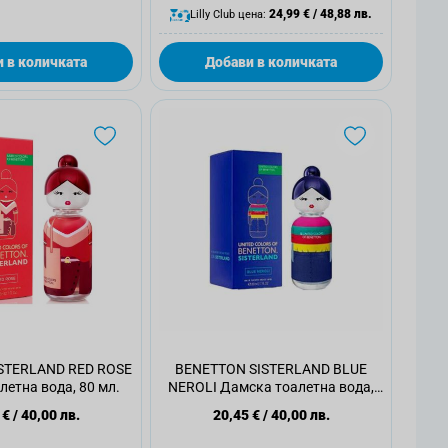
24,99 €
/
48,88 лв.
Lilly Club цена:
 в количката
Добави в количката
STERLAND RED ROSE
BENETTON SISTERLAND BLUE
етна вода, 80 мл.
NEROLI Дамска тоалетна вода,
80 мл.
 €
/
40,00 лв.
20,45 €
/
40,00 лв.