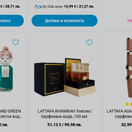
 €
/
38,71 лв.
15,99 €
/
31,27 лв.
Lilly Club цена:
чката
Добави в количката
AND GREEN
LATTAFA KHAMRAH Унисекс
LATTAFA AS
летна вода,
парфюмна вода, 100 мл.
парфюма
0 лв.
51,12 €
/
99,98 лв.
32,99