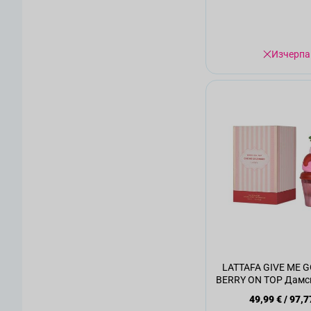
Изчерпа
LATTAFA GIVE ME
BERRY ON TOP Дамс
75мл.
49,99 €
/
97,7