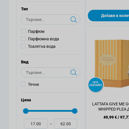
Тип
Добави в коли
Търсене
Парфюм
Парфюмна вода
Тоалетна вода
Вид
Търсене
Течни
Цена
LATTAFA GIVE ME
WHIPPED PLEA 
парфюмна вода,
49,99 €
/
97,7
-