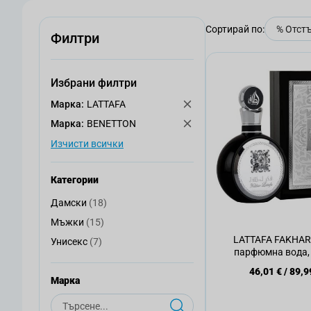
Сортирай по:
Филтри
Избрани филтри
Mарка:
LATTAFA
Mарка:
BENETTON
Изчисти всички
Категории
артикули
Дамски
(18)
Дамски
артикули
Мъжки
(15)
Мъжки
LATTAFA FAKHA
артикули
Унисекс
(7)
Унисекс
парфюмна вода, 
46,01 €
/
89,9
Mарка
Търсене