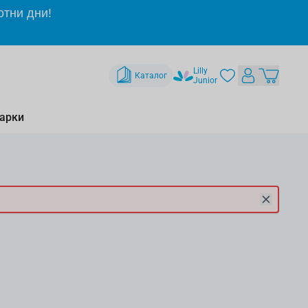
отни дни!
Lilly
Каталог
Junior
арки