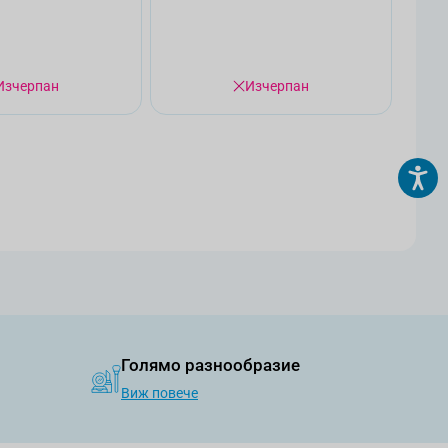
Изчерпан
Изчерпан
страница
Голямо разнообразие
Виж повече