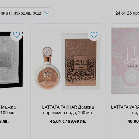
1
-
24
от
26
пр
R Мъжка
LATTAFA FAKHAR Дамска
LATTAFA YAR
100 мл.
парфюмна вода, 100 мл.
вод
9 лв.
46,01 €
/
89,99 лв.
40,90