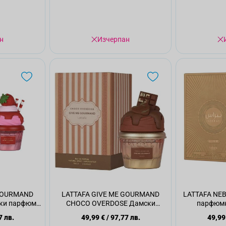
н
Изчерпан
 GOURMAND
LATTAFA GIVE ME GOURMAND
LATTAFA NEB
ки парфюм,
CHOCO OVERDOSE Дамски
парфюмн
парфюм, 75мл.
7 лв.
49,99 €
/
97,77 лв.
49,99