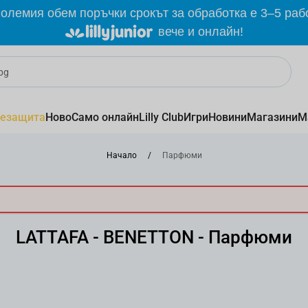
олемия обем поръчки срокът за обработка е 3–5 раб
вече и онлайн!
езащита
Ново
Само онлайн
Lilly Club
Игри
Новини
Магазини
М
Начало
/
Парфюми
LATTAFA - BENETTON - Парфюми