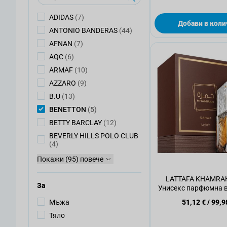
артикули
ADIDAS
(7)
Добави в коли
артикули
ANTONIO BANDERAS
(44)
артикули
AFNAN
(7)
артикули
AQC
(6)
артикули
ARMAF
(10)
артикули
AZZARO
(9)
артикули
B.U
(13)
артикули
BENETTON
(5)
артикули
BETTY BARCLAY
(12)
BEVERLY HILLS POLO CLUB
артикули
(4)
Покажи (95) повече
LATTAFA KHAMRA
За
Унисекс парфюмна в
Мъжа
51,12 €
/
99,9
Тяло