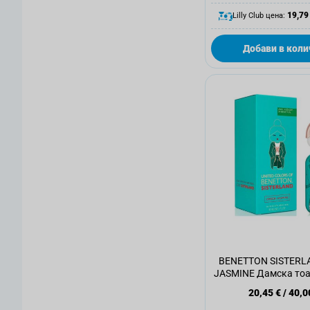
19,79
Lilly Club цена:
Добави в коли
BENETTON SISTERL
JASMINE Дамска тоа
80 мл.
20,45 €
/
40,0