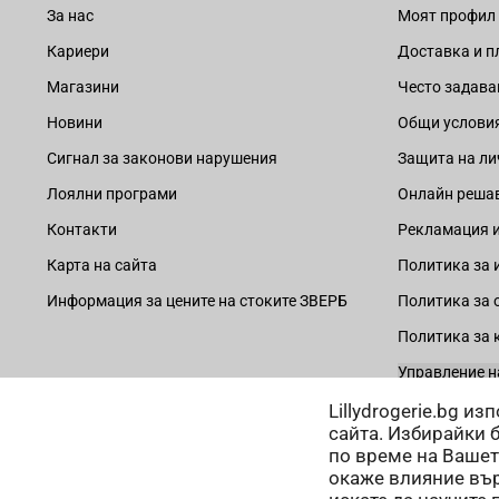
За нас
Моят профил
Кариери
Доставка и 
Магазини
Често задава
Новини
Общи услови
Сигнал за законови нарушения
Защита на ли
Лоялни програми
Онлайн решав
Контакти
Рекламация и
Карта на сайта
Политика за 
Информация за цените на стоките ЗВЕРБ
Политика за 
Политика за 
Управление н
Lillydrogerie.bg и
сайта. Избирайки 
по време на Вашет
окаже влияние вър
Начини на плащане: