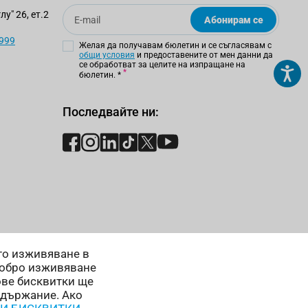
Email
у" 26, ет.2
Абонирам се
 999
Желая да получавам бюлетин и се съгласявам с
общи условия
и предоставените от мен данни да
се обработват за целите на изпращане на
бюлетин.
*
Последвайте ни:
ето изживяване в
добро изживяване
ове бисквитки ще
ъдържание. Ако