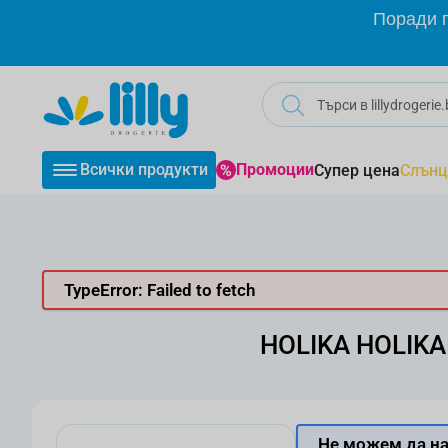
Прескачане към съдържанието
Поради г
Всички продукти
Промоции
Супер цена
Слънц
TypeError: Failed to fetch
HOLIKA HOLIKA 
Не можем да на