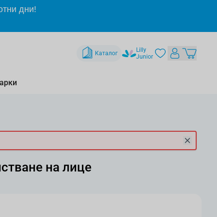
отни дни!
Lilly
Каталог
Junior
арки
истване на лице