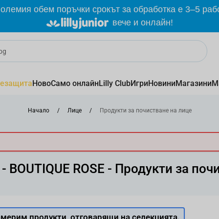
олемия обем поръчки срокът за обработка е 3–5 раб
вече и онлайн!
езащита
Ново
Само онлайн
Lilly Club
Игри
Новини
Магазини
М
Начало
/
Лице
/
Продукти за почистване на лице
- BOUTIQUE ROSE - Продукти за поч
мерим продукти, отговарящи на селекцията.