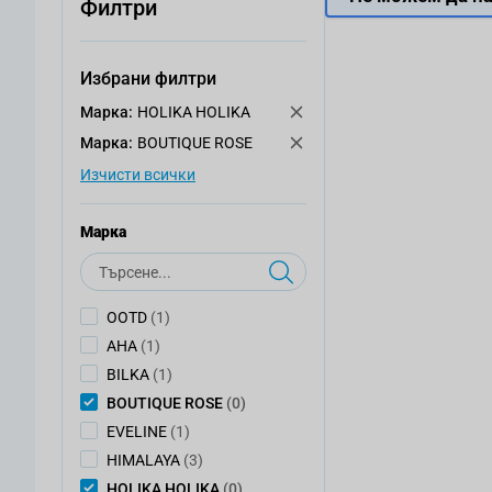
Филтри
Избрани филтри
Mарка:
HOLIKA HOLIKA
Mарка:
BOUTIQUE ROSE
Изчисти всички
Mарка
Търсене
артикул
OOTD
(1)
артикул
AHA
(1)
артикул
BILKA
(1)
артикули
BOUTIQUE ROSE
(0)
артикул
EVELINE
(1)
артикули
HIMALAYA
(3)
артикули
HOLIKA HOLIKA
(0)