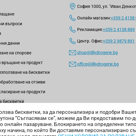
София 1000, ул. "Иван Денкогл
плащане
Онлайн магазин:
+359 2 4138
ни въпроси
Рекламация:
+359 2 4138 889
я
Центр. Офис:
+359 2 9879 891
чни данни
shop@lillydrogerie.bg
ане на спорове
 връщане на продукт
office@lillydrogerie.bg
използване на бисквитки
обработване на отзиви
класиране на продукти
а бисквитки
зползва бисквитки, за да персонализира и подобри Ваш
бутона “Съгласявам се”, можем да Ви предоставим по-
о онлайн пазаруване. Блокирането на определени тип
ху начина, по който Ви доставяме персонализирано с
Начини на доставка: