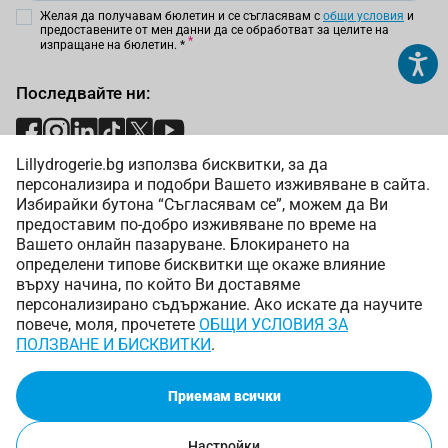
Желая да получавам бюлетин и се съгласявам с
общи условия
и
предоставените от мен данни да се обработват за целите на
изпращане на бюлетин.
*
Последвайте ни:
Lillydrogerie.bg използва бисквитки, за да
Начини на плащане:
персонализира и подобри Вашето изживяване в сайта.
Избирайки бутона “Съгласявам се”, можем да Ви
предоставим по-добро изживяване по време на
Вашето онлайн пазаруване. Блокирането на
определени типове бисквитки ще окаже влияние
върху начина, по който Ви доставяме
Начини на доставка:
персонализирано съдържание. Ако искате да научите
повече, моля, прочетете
ОБЩИ УСЛОВИЯ ЗА
ПОЛЗВАНЕ И БИСКВИТКИ
.
Приемам всички
Copyright © 2025 Лили Дрогерие ЕООД. Всички права
запазени.
Онлайн магазин от
Настройки