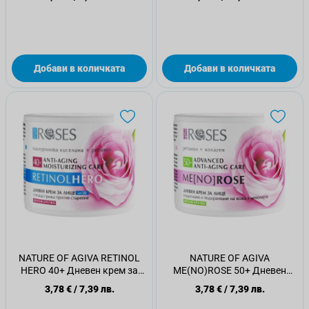
Добави в количката
Добави в количката
NATURE OF AGIVA RETINOL
NATURE OF AGIVA
HERO 40+ Дневен крем за
ME(NO)ROSE 50+ Дневен
лице п/в бръчки 50мл
крем за лице п/в бръчки
3,78 €
/
7,39 лв.
3,78 €
/
7,39 лв.
50мл