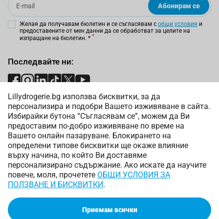
Абонирам се
Желая да получавам бюлетин и се съгласявам с
общи условия
и
предоставените от мен данни да се обработват за целите на
изпращане на бюлетин.
*
Последвайте ни:
Lillydrogerie.bg използва бисквитки, за да
Начини на плащане:
персонализира и подобри Вашето изживяване в сайта.
Избирайки бутона “Съгласявам се”, можем да Ви
предоставим по-добро изживяване по време на
Вашето онлайн пазаруване. Блокирането на
определени типове бисквитки ще окаже влияние
върху начина, по който Ви доставяме
Начини на доставка:
персонализирано съдържание. Ако искате да научите
повече, моля, прочетете
ОБЩИ УСЛОВИЯ ЗА
ПОЛЗВАНЕ И БИСКВИТКИ
.
Приемам всички
Copyright © 2025 Лили Дрогерие ЕООД. Всички права