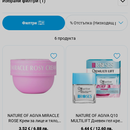
Избрани филтри
(1)
Филтри
6
продукта
NATURE OF AGIVA MIRACLE
NATURE OF AGIVA Q10
ROSE Крем за лице и тяло,
MULTILIFT Дневен гел крем
150 мл
за лице 50мл
3,52 €
/
6,88 лв.
6,44 €
/
12,60 лв.