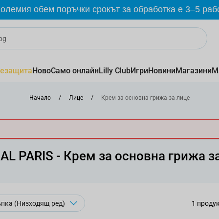
олемия обем поръчки срокът за обработка е 3–5 раб
езащита
Ново
Само онлайн
Lilly Club
Игри
Новини
Магазини
М
Начало
/
Лице
/
Крем за основна грижа за лице
AL PARIS - Крем за основна грижа з
1
проду