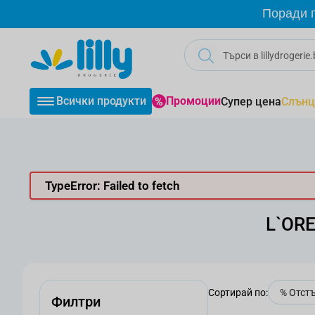
Прескачане към съдържанието
Поради г
Всички продукти
Промоции
Супер цена
Слънц
TypeError: Failed to fetch
L`ORE
Сортирай по:
Филтри