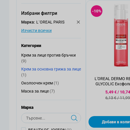
-10%
Избрани филтри
Mарка:
L`OREAL PARIS
Изчисти всички
Категории
Крем за лице против бръчки
Крем за лице против бръчки
артикули
(9)
Крем за основна грижа за лице
Крем за основна грижа за лице
артикул
(1)
L'OREAL DERMO RE
артикул
Околоочен крем
(1)
GLYCOLIC Ексфол
Околоочен крем
150мл.
артикули
Специална
Маска за лице
(7)
5,49 €
/
10,74
Маска за лице
Стандартн
6,13 €
/
11,99
Mарка
Търсене
Добави в коли
артикул