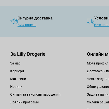
Сигурна доставка
Услови
Виж повече
Виж пов
За Lilly Drogerie
Онлайн м
За нас
Моят профил
Кариери
Доставка и 
Магазини
Често задава
Новини
Общи услови
Сигнал за законови нарушения
Защита на ли
Лоялни програми
Онлайн решав