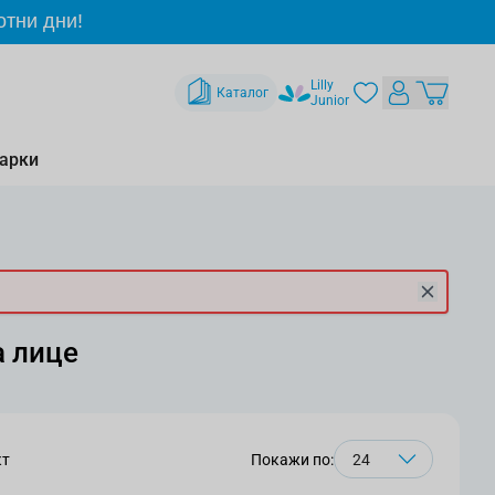
отни дни!
Lilly
Каталог
Junior
арки
а лице
кт
Покажи по: