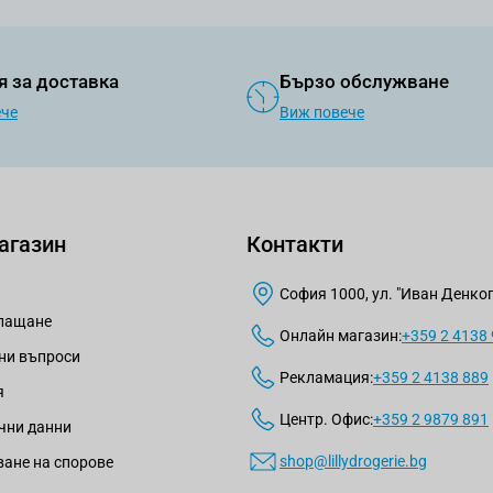
я за доставка
Бързо обслужване
ече
Виж повече
агазин
Контакти
София 1000, ул. "Иван Денкогл
плащане
Онлайн магазин:
+359 2 4138
ни въпроси
Рекламация:
+359 2 4138 889
я
Центр. Офис:
+359 2 9879 891
чни данни
shop@lillydrogerie.bg
ане на спорове