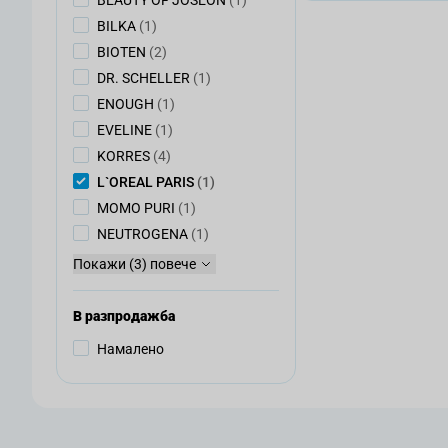
BEAUTY OF JOSEON
(1)
артикул
BILKA
(1)
артикули
BIOTEN
(2)
артикул
DR. SCHELLER
(1)
артикул
ENOUGH
(1)
артикул
EVELINE
(1)
артикули
KORRES
(4)
артикул
L`OREAL PARIS
(1)
артикул
MOMO PURI
(1)
артикул
NEUTROGENA
(1)
Покажи (3) повече
В разпродажба
Намалено