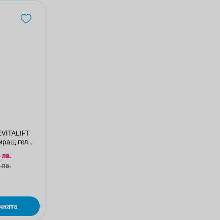
VITALIFT
иращ гел
 цена
 лв.
а цена
 лв.
чката