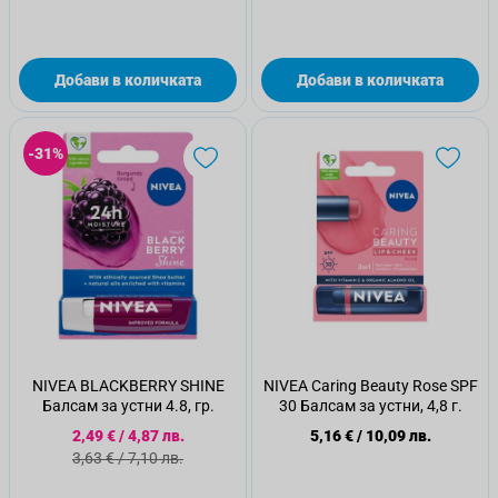
Добави в количката
Добави в количката
-31%
NIVEA BLACKBERRY SHINE
NIVEA Caring Beauty Rose SPF
Балсам за устни 4.8, гр.
30 Балсам за устни, 4,8 г.
Специална цена
2,49 €
/
4,87 лв.
5,16 €
/
10,09 лв.
Стандартна цена
3,63 €
/
7,10 лв.