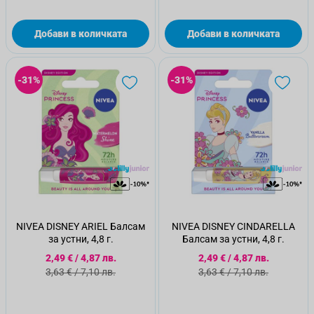
Добави в количката
Добави в количката
-31%
-31%
NIVEA DISNEY ARIEL Балсам
NIVEA DISNEY CINDARELLA
за устни, 4,8 г.
Балсам за устни, 4,8 г.
Специална цена
Специална цена
2,49 €
/
4,87 лв.
2,49 €
/
4,87 лв.
Стандартна цена
Стандартна цена
3,63 €
/
7,10 лв.
3,63 €
/
7,10 лв.