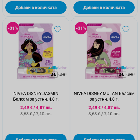
Добави в количката
Добави в количката
-31%
-31%
NIVEA DISNEY JASMIN
NIVEA DISNEY MULAN Балсам
Балсам за устни, 4,8 г.
за устни, 4,8 г.
Специална цена
Специална цена
2,49 €
/
4,87 лв.
2,49 €
/
4,87 лв.
Стандартна цена
Стандартна цена
3,63 €
/
7,10 лв.
3,63 €
/
7,10 лв.