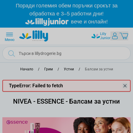
Прескачане към съдържанието
Поради големия обем поръчки срокът за
обработка е 3–5 работни дни!
вече и онлайн!
Lilly
Junior
Меню
Начало
/
Грим
/
Устни
/
Балсам за устни
TypeError: Failed to fetch
NIVEA - ESSENCE - Балсам за устни