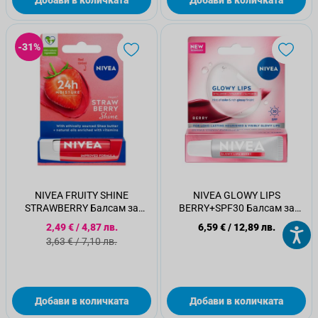
Добави в количката
Добави в количката
-31%
NIVEA FRUITY SHINE
NIVEA GLOWY LIPS
STRAWBERRY Балсам за
BERRY+SPF30 Балсам за
устни 4.8, гр.
устни
Специална цена
2,49 €
/
4,87 лв.
6,59 €
/
12,89 лв.
Стандартна цена
3,63 €
/
7,10 лв.
Добави в количката
Добави в количката