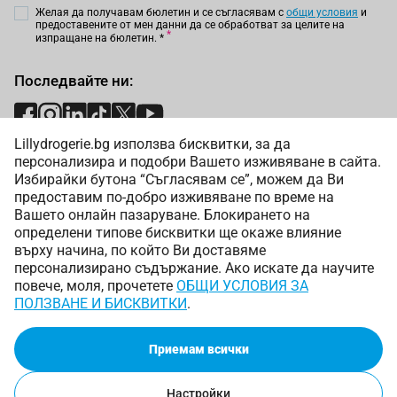
Желая да получавам бюлетин и се съгласявам с
общи условия
и
предоставените от мен данни да се обработват за целите на
изпращане на бюлетин.
*
Последвайте ни:
Lillydrogerie.bg използва бисквитки, за да
Начини на плащане:
персонализира и подобри Вашето изживяване в сайта.
Избирайки бутона “Съгласявам се”, можем да Ви
предоставим по-добро изживяване по време на
Вашето онлайн пазаруване. Блокирането на
определени типове бисквитки ще окаже влияние
върху начина, по който Ви доставяме
Начини на доставка:
персонализирано съдържание. Ако искате да научите
повече, моля, прочетете
ОБЩИ УСЛОВИЯ ЗА
ПОЛЗВАНЕ И БИСКВИТКИ
.
Приемам всички
Copyright © 2025 Лили Дрогерие ЕООД. Всички права
запазени.
Онлайн магазин от
Настройки