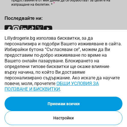
предоставените от мен данни да се обработват за целите на
изпращане на бюлетин.
*
Последвайте ни:
Lillydrogerie.bg използва бисквитки, за да
Начини на плащане:
персонализира и подобри Вашето изживяване в сайта.
Избирайки бутона “Съгласявам се”, можем да Ви
предоставим по-добро изживяване по време на
Вашето онлайн пазаруване. Блокирането на
определени типове бисквитки ще окаже влияние
върху начина, по който Ви доставяме
Начини на доставка:
персонализирано съдържание. Ако искате да научите
повече, моля, прочетете
ОБЩИ УСЛОВИЯ ЗА
ПОЛЗВАНЕ И БИСКВИТКИ
.
Приемам всички
Copyright © 2025 Лили Дрогерие ЕООД. Всички права
запазени.
Настройки
Онлайн магазин от