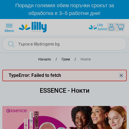
Прескачане към съдържанието
Поради големия обем поръчки срокът за
обработка е 3–5 работни дни!
Lilly
Junior
Меню
Начало
/
Грим
/
Нокти
TypeError: Failed to fetch
ESSENCE - Нокти