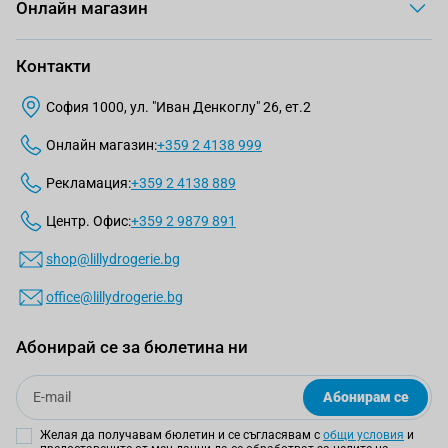
Онлайн магазин
Контакти
София 1000, ул. "Иван Денкоглу" 26, ет.2
Онлайн магазин:
+359 2 4138 999
Рекламация:
+359 2 4138 889
Центр. Офис:
+359 2 9879 891
shop@lillydrogerie.bg
office@lillydrogerie.bg
Абонирай се за бюлетина ни
Email
Абонирам се
Желая да получавам бюлетин и се съгласявам с
общи условия
и