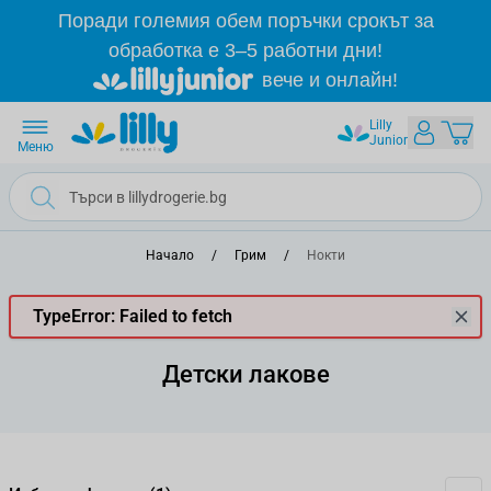
Прескачане към съдържанието
Поради големия обем поръчки срокът за
обработка е 3–5 работни дни!
вече и онлайн!
Lilly
Junior
Меню
Начало
/
Грим
/
Нокти
TypeError: Failed to fetch
Детски лакове