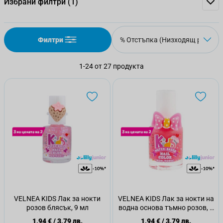
Избрани филтри
(1)
Филтри
1
-
24
от
27
продукта
VELNEA KIDS Лак за нокти
VELNEA KIDS Лак за нокти на
розов блясък, 9 мл
водна основа тъмно розов, 9
мл.
1,94 €
/
3,79 лв.
1,94 €
/
3,79 лв.