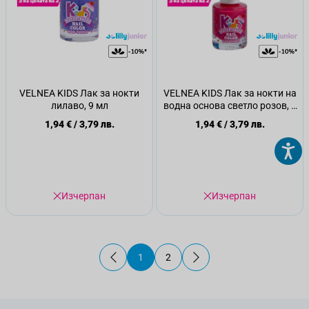
VELNEA KIDS Лак за нокти
VELNEA KIDS Лак за нокти на
лилаво, 9 мл
водна основа светло розов, 9
мл.
1,94 €
/
3,79 лв.
1,94 €
/
3,79 лв.
Изчерпан
Изчерпан
1
2
В момента четете страница
Страница