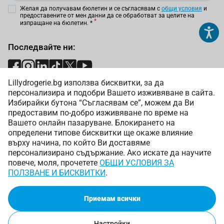
Желая да получавам бюлетин и се съгласявам с
общи условия
и
предоставените от мен данни да се обработват за целите на
изпращане на бюлетин.
*
Последвайте ни:
Lillydrogerie.bg използва бисквитки, за да
Начини на плащане:
персонализира и подобри Вашето изживяване в сайта.
Избирайки бутона “Съгласявам се”, можем да Ви
предоставим по-добро изживяване по време на
Вашето онлайн пазаруване. Блокирането на
определени типове бисквитки ще окаже влияние
върху начина, по който Ви доставяме
Начини на доставка:
персонализирано съдържание. Ако искате да научите
повече, моля, прочетете
ОБЩИ УСЛОВИЯ ЗА
ПОЛЗВАНЕ И БИСКВИТКИ
.
Приемам всички
Copyright © 2025 Лили Дрогерие ЕООД. Всички права
запазени.
Онлайн магазин от
Настройки