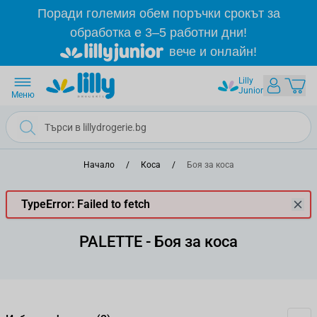
Прескачане към съдържанието
Поради големия обем поръчки срокът за
обработка е 3–5 работни дни!
вече и онлайн!
Lilly
Junior
Меню
Начало
/
Коса
/
Боя за коса
TypeError: Failed to fetch
PALETTE - Боя за коса