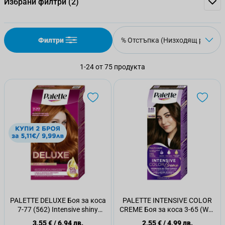
Избрани филтри
(2)
Филтри
1
-
24
от
75
продукта
PALETTE DELUXE Боя за коса
PALETTE INTENSIVE COLOR
7-77 (562) Intensive shiny
CREME Боя за коса 3-65 (W2)
copper
Dark chocolate
3,55 €
/
6,94 лв.
2,55 €
/
4,99 лв.