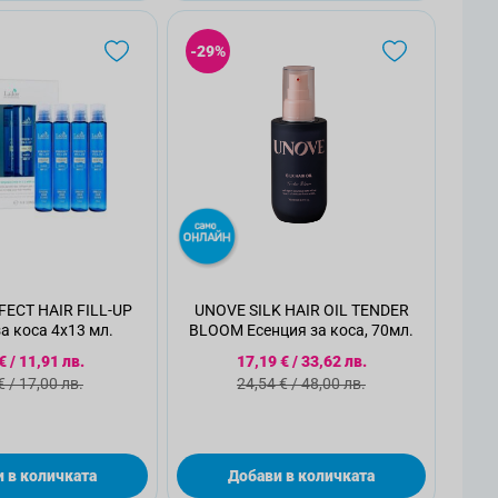
-29%
ECT HAIR FILL-UP
UNOVE SILK HAIR OIL TENDER
а коса 4x13 мл.
BLOOM Есенция за коса, 70мл.
циална цена
Специална цена
€
/
11,91 лв.
17,19 €
/
33,62 лв.
ндартна цена
Стандартна цена
€
/
17,00 лв.
24,54 €
/
48,00 лв.
 в количката
Добави в количката