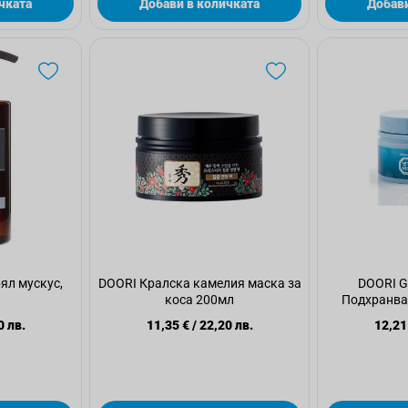
чката
Добави в количката
Добави
л мускус,
DOORI Кралска камелия маска за
DOORI 
коса 200мл
Подхранва
0 лв.
11,35 €
/
22,20 лв.
12,21