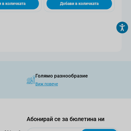
 в количката
Добави в количката
страница
Голямо разнообразие
Виж повече
Абонирай се за бюлетина ни
Email