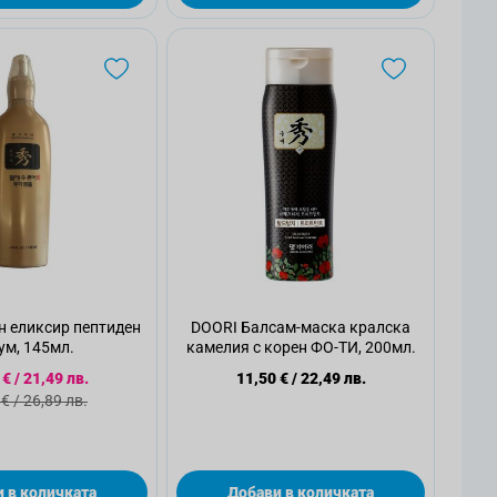
н еликсир пептиден
DOORI Балсам-маска кралска
ум, 145мл.
камелия с корен ФО-ТИ, 200мл.
иална цена
 €
/
21,49 лв.
11,50 €
/
22,49 лв.
дартна цена
 €
/
26,89 лв.
 в количката
Добави в количката