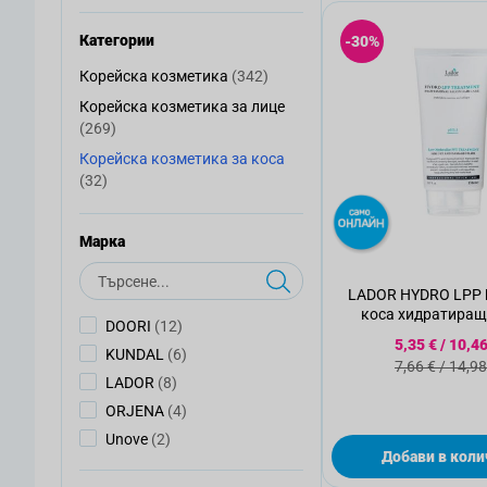
Категории
-30%
артикули
Корейска козметика
(342)
Корейска козметика
Корейска козметика за лице
Корейска козметика за лице
артикули
(269)
Корейска козметика за коса
Корейска козметика за коса
артикули
(32)
Mарка
Търсене
LADOR HYDRO LPP 
коса хидратиращ 
артикули
DOORI
(12)
Специална
5,35 €
/
10,46
артикули
KUNDAL
(6)
Стандартн
7,66 €
/
14,98
артикули
LADOR
(8)
артикули
ORJENA
(4)
артикули
Unove
(2)
Добави в коли