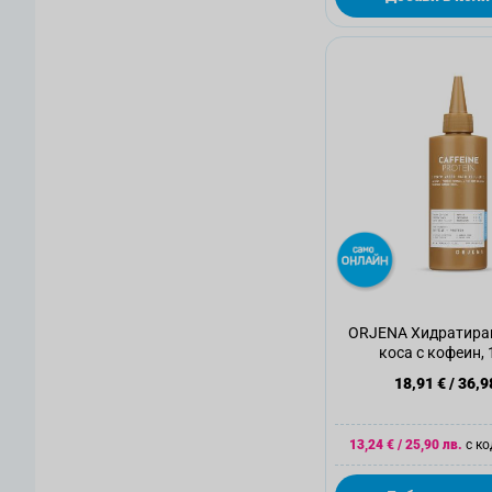
ORJENA Хидратиращ
коса с кофеин,
18,91 €
/
36,9
13,24 €
/
25,90 лв.
с к