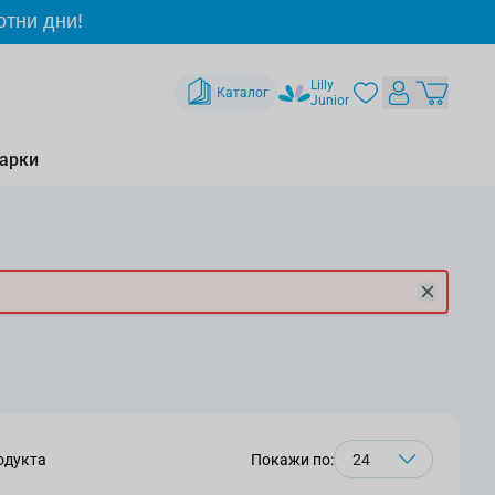
отни дни!
Lilly
Каталог
Junior
арки
одукта
Покажи по: