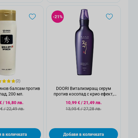
-21%
(2)
инов балсам против
DOORI Витализиращ серум
пад, 200 мл.
против косопад с крио ефект,
145мл
циална цена
Специална цена
€
/
16,80 лв.
10,99 €
/
21,49 лв.
дартна цена
Стандартна цена
 €
/
22,49 лв.
13,95 €
/
27,28 лв.
 в количката
Добави в количката