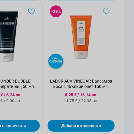
-29%
ONDER BUBBLE
LADOR ACV VINEGAR Балсам за
идратиращ 50 мл.
коса с ябълков оцет 150 мл.
циална цена
Специална цена
 €
/
6,24 лв.
8,25 €
/
16,14 лв.
ндартна цена
Стандартна цена
 €
/
9,00 лв.
11,75 €
/
22,98 лв.
 в количката
Добави в количката