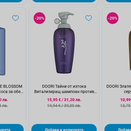
-20%
-20%
ME BLOSSOM
DOORI Тайни от изтока
DOORI Злате
оса за обем
Витализиращ шампоан против
сер
лина, 500МЛ
косопад, 500мл.
 цена
Специална цена
Спец
0 лв.
15,95 €
/
31,20 лв.
10,99
 цена
Стандартна цена
Стан
8 лв.
19,94 €
/
39,00 лв.
13,75
чката
Добави в количката
Добави