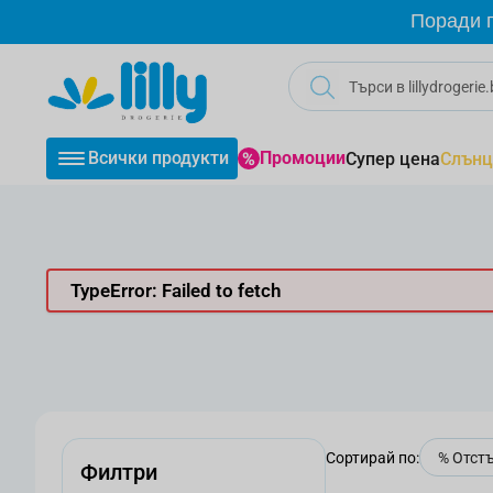
Прескачане към съдържанието
Поради г
Всички продукти
Промоции
Супер цена
Слънц
TypeError: Failed to fetch
Сортирай по:
Филтри