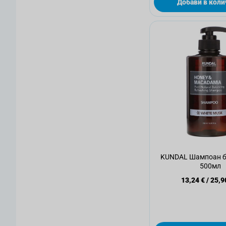
Добави в коли
KUNDAL Шампоан бя
500мл
13,24 €
/
25,9