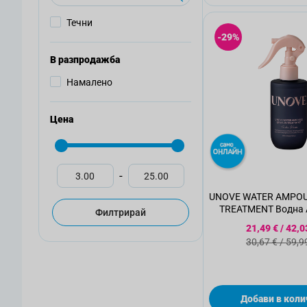
Течни
-29%
В разпродажба
Намалено
Цена
-
UNOVE WATER AMPOU
TREATMENT Водна 
Филтрирай
увредена и трети
Специална
21,49 €
/
42,0
200мл.
Стандартна
30,67 €
/
59,9
Добави в коли