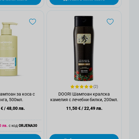
(2)
мпоан за коса с
DOORI Шампоан кралска
нга, 500мл.
камелия с лечебни билки, 200мл.
 €
/
48,00 лв.
11,50 €
/
22,49 лв.
0 лв.
с код
ORJENA30