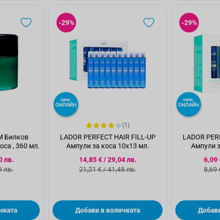
-29%
-29%
(1)
M Билков
LADOR PERFECT HAIR FILL-UP
LADOR PERF
са , 360 мл.
Ампули за коса 10x13 мл.
Ампули з
 цена
Специална цена
Спе
0 лв.
14,85 €
/
29,04 лв.
6,09 
 цена
Стандартна цена
Ста
9 лв.
21,21 €
/
41,48 лв.
8,69 
чката
Добави в количката
Добави