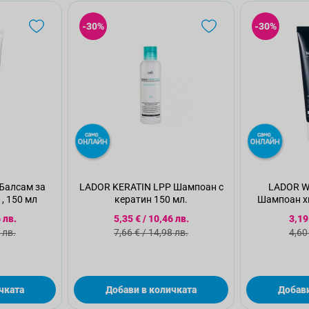
-30%
-30%
Балсам за
LADOR KERATIN LPP Шампоан с
LADOR W
, 150 мл
кератин 150 мл.
Шампоан х
 цена
Специална цена
Спе
 лв.
5,35 €
/
10,46 лв.
3,19
а цена
Стандартна цена
Ста
 лв.
7,66 €
/
14,98 лв.
4,60
чката
Добави в количката
Добави