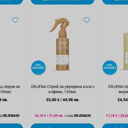
 серум за
ORJENA Спрей за увредена коса с
ORJENA Ша
 190мл.
кофеин, 150мл.
мори
8 лв.
23,00 €
/
44,98 лв.
24,54
од
ORJENA30
16,10 €
/
31,49 лв.
с код
ORJENA30
17,18 €
/
33,6