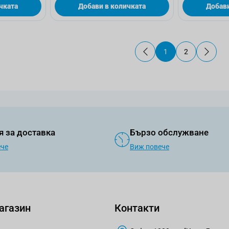
чката
Добави в количката
Добави
1
2
В момента четете 
Страница
я за доставка
Бързо обслужване
ече
Виж повече
агазин
Контакти