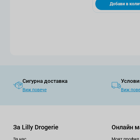
Добави в коли
Сигурна доставка
Услови
Виж повече
Виж пов
За Lilly Drogerie
Онлайн м
За нас
Моят профил