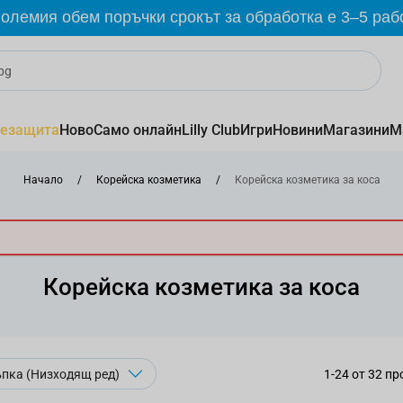
олемия обем поръчки срокът за обработка е 3–5 раб
езащита
Ново
Само онлайн
Lilly Club
Игри
Новини
Магазини
М
Начало
/
Корейска козметика
/
Корейска козметика за коса
Корейска козметика за коса
1
-
24
от
32
пр