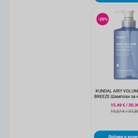
-20%
KUNDAL AIRY VOLU
BREEZE Шампоан за к
с хиалуронова кисе
Специална
15,49 €
/
30,3
Стандартна
19,37 €
/
37,8
Добави в коли