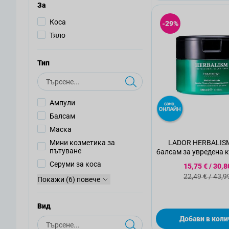
За
Коса
-29%
Тяло
Тип
Търсене
Ампули
Балсам
Маска
Мини козметика за
LADOR HERBALIS
пътуване
балсам за увредена ко
Серуми за коса
Специална
15,75 €
/
30,8
Стандартна
22,49 €
/
43,9
Покажи (6) повече
Вид
Добави в коли
Търсене