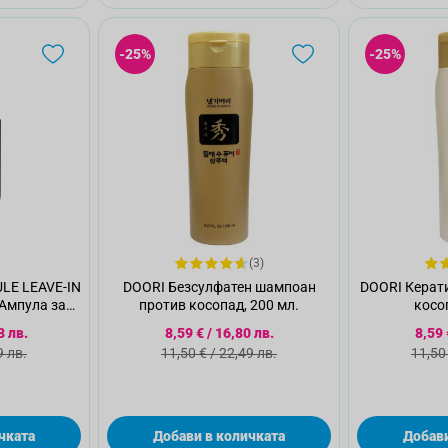
-25%
-25%
(3)
LE LEAVE-IN
DOORI Безсулфатен шампоан
DOORI Керат
Ампула за
против косопад, 200 мл.
косо
рана коса
 цена
Специална цена
Спе
3 лв.
8,59 €
/
16,80 лв.
8,59 
 цена
Стандартна цена
Стан
9 лв.
11,50 €
/
22,49 лв.
11,50
чката
Добави в количката
Добави